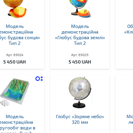
Модель
Модель
Об
емонстраційна
демонстраційна
«Кл
бус будова сонця»
«Глобус будова землі»
Тип 2
Тип 2
Арт: 69024
Арт: 69029
5 450 UAH
5 450 UAH
Модель
Глобус «Зоряне небо»
Мо
емонстраційна
320 мм
л
ругообіг води в