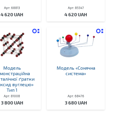
Арт: 68813
Арт: 85547
4 620 UAH
4 620 UAH
Модель
Модель «Сонячна
монстраційна
система»
талічної ґратки
оксид вуглецю»
Тип 1
Арт: 81008
Арт: 68476
3 800 UAH
3 680 UAH