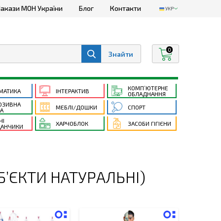
акази МОН України
Блог
Контакти
УКР
0
КОМП’ЮТЕРНЕ
МАТИКА
ІНТЕРАКТИВ
ОБЛАДНАННЯ
ЮЗИВНА
МЕБЛІ/ДОШКИ
СПОРТ
ТА
ЧІ
ХАРЧОБЛОК
ЗАСОБИ ГІГІЄНИ
АНЧИКИ
Б’ЄКТИ НАТУРАЛЬНІ)