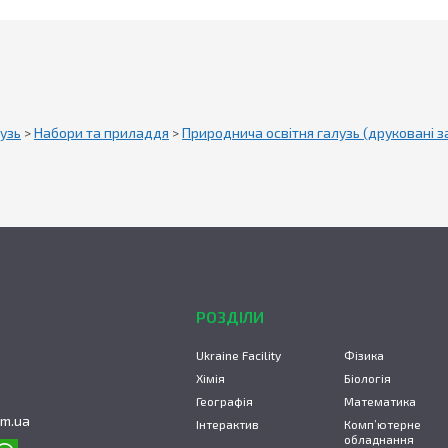
узь
>
Набори та приладдя
>
Природнича освітня галузь (друковані з
РОЗДІЛИ
Ukraine Facility
Фізика
Хімія
Біологія
Географія
Математика
om.ua
Інтерактив
Комп’ютерне
обладнання