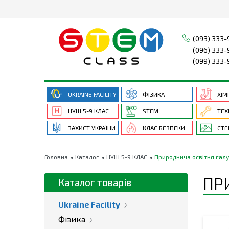
(093) 333-
(096) 333-
(099) 333-
UKRAINE FACILITY
ФІЗИКА
ХІМ
НУШ 5-9 КЛАС
STEM
ТЕХ
ЗАХИСТ УКРАЇНИ
КЛАС БЕЗПЕКИ
СТЕ
Головна
Каталог
НУШ 5-9 КЛАС
Природнича освітня галуз
ПР
Каталог товарів
Ukraine Facility
Фізика