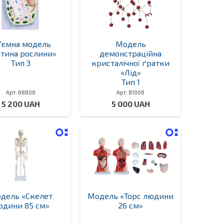
'ємна модель
Модель
ітина рослини»
демонстраційна
Тип 3
кристалічної ґратки
«Лід»
Тип 1
Арт: 68806
Арт: 81006
5 200 UAH
5 000 UAH
дель «Скелет
Модель «Торс людини
юдини 85 см»
26 см»