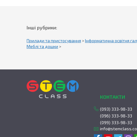
Інші рубрики:
Прилади та пристосування
>
Інформатична освітня гал
Меблі та дошки
>
КОНТАКТИ
(093) 333-98-33
(096) 333-98-33
(099) 333-98-33
info@stemclass.c