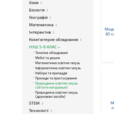
Хімія
Біологія
Географія
Математика
Моде
Інтерактив
85 с
Комп’ютерне обладнання
НУШ 5-9 КЛАС
Технічне обладнання
Меблі та дошки
Математична освітня галузь
Інформатична освітня галузь
Набори та приладдя
Прилади та пристосування
Природнича освітня галузь
(об’єкти натуральні)
Природнича освітня галузь
(друковані засоби)
М
STEM
л
Технології