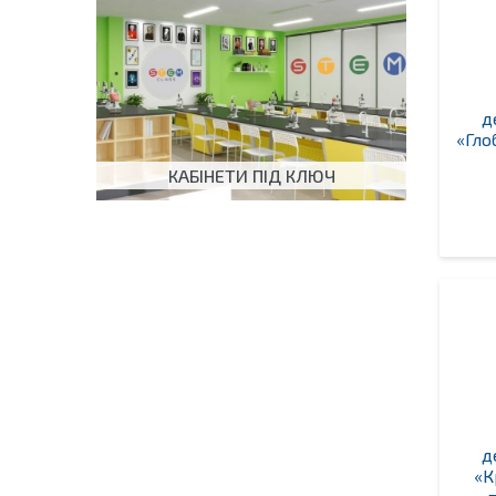
д
«Гло
КАБІНЕТИ ПІД КЛЮЧ
д
«К