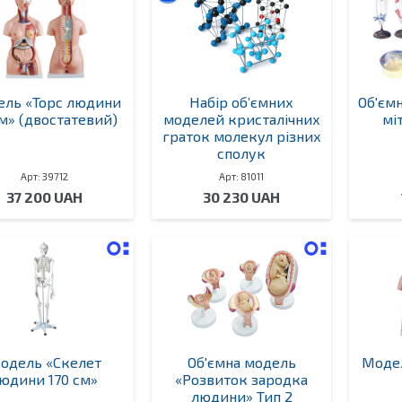
ль «Торс людини
Набір об’ємних
Об'єм
м» (двостатевий)
моделей кристалічних
мі
граток молекул різних
сполук
Арт: 39712
Арт: 81011
37 200 UAH
30 230 UAH
одель «Скелет
Об'ємна модель
Моде
юдини 170 см»
«Розвиток зародка
людини» Тип 2