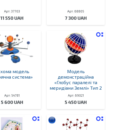
Арт: 37703
Арт: 68805
11 550 UAH
7 300 UAH
хома модель
Модель
нячна система»
демонстраційна
«Глобус паралелі та
меридіани Землі» Тип 2
Арт: 54781
Арт: 69021
5 600 UAH
5 450 UAH