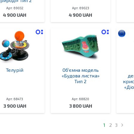
природі» Тип 2
Арт: 69032
Арт: 69023
4 900 UAH
4 900 UAH
Телурій
Об'ємна модель
«Будова листка»
де
Тип 2
крис
«Ді
Арт: 68473
Арт: 68820
3 900 UAH
3 800 UAH
1
2
3