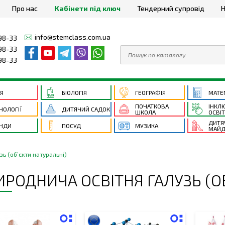
Про нас
Кабінети під ключ
Тендерний супровід
Н
info@stemclass.com.ua
98-33
98-33
98-33
ІЯ
БІОЛОГІЯ
ГЕОГРАФІЯ
МАТЕ
ПОЧАТКОВА
ІНКЛ
НОЛОГІЇ
ДИТЯЧИЙ САДОК
ШКОЛА
ОСВІ
ДИТЯ
НДИ
ПОСУД
МУЗИКА
МАЙД
ь (об’єкти натуральні)
ИРОДНИЧА ОСВІТНЯ ГАЛУЗЬ (О