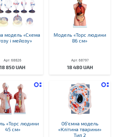
на модель «Схема
Модель «Торс людини
тозу і мейозу»
86 см»
Арт: 68826
Арт: 68797
18 850 UAH
18 480 UAH
ль «Торс людини
Об'ємна модель
45 см»
«Клітина тварини»
Тип 2