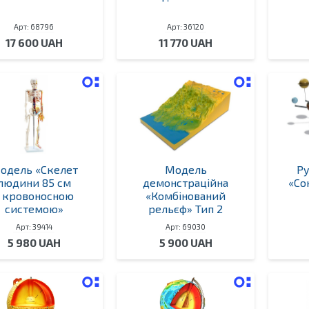
Арт: 68796
Арт: 36120
17 600 UAH
11 770 UAH
одель «Скелет
Модель
Ру
людини 85 см
демонстраційна
«Со
 кровоносною
«Комбінований
системою»
рельєф» Тип 2
Арт: 39414
Арт: 69030
5 980 UAH
5 900 UAH