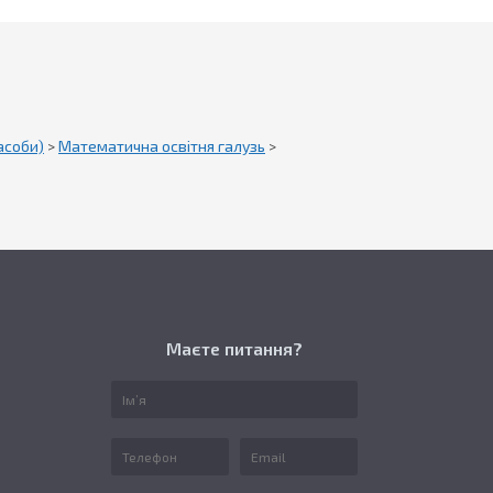
асоби)
>
Математична освітня галузь
>
Маєте питання?