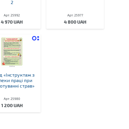
2
Арт: 25992
Арт: 25977
4 970 UAH
4 800 UAH
д «Інструктаж з
пеки праці при
отуванні страв»
Арт: 25980
1 200 UAH