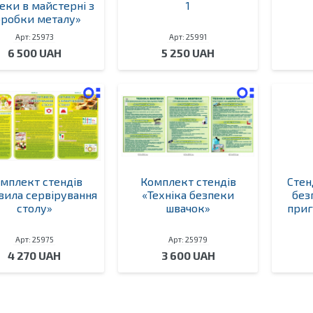
еки в майстерні з
1
бробки металу»
Арт: 25973
Арт: 25991
6 500 UAH
5 250 UAH
мплект стендів
Комплект стендів
Стен
вила сервірування
«Техніка безпеки
без
столу»
швачок»
приг
Арт: 25975
Арт: 25979
4 270 UAH
3 600 UAH