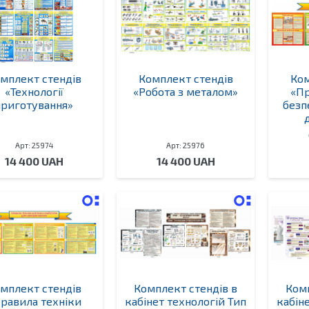
мплект стендів
Комплект стендів
Ком
«Технології
«Робота з металом»
«Пр
приготування»
безп
Арт: 25974
Арт: 25976
14 400 UAH
14 400 UAH
мплект стендів
Комплект стендів в
Комп
равила техніки
кабінет технологій Тип
кабін