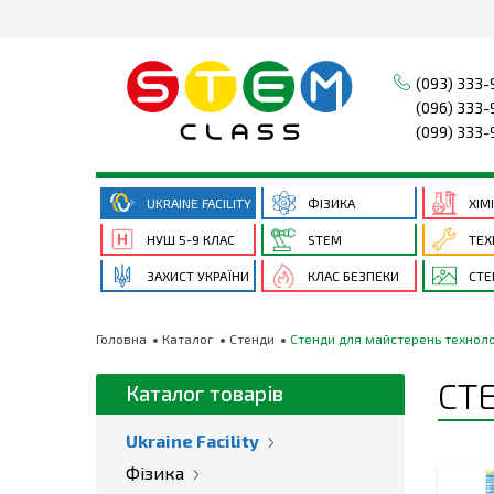
(093) 333-
(096) 333-
(099) 333-
UKRAINE FACILITY
ФІЗИКА
ХІМ
НУШ 5-9 КЛАС
STEM
ТЕХ
ЗАХИСТ УКРАЇНИ
КЛАС БЕЗПЕКИ
СТЕ
Головна
Каталог
Стенди
Стенди для майстерень техноло
СТ
Каталог товарів
Ukraine Facility
Фізика