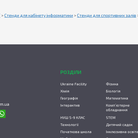
ї
>
Стенди для кабінету інформатики
>
Стенди для спортивних залів
РОЗДІЛИ
Ukraine Facility
Фізика
Хімія
Біологія
Географія
Математика
om.ua
Інтерактив
Комп’ютерне
обладнання
НУШ 5-9 КЛАС
STEM
Технології
Дитячий садок
Початкова школа
Інклюзивна освіт