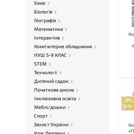
Хімія
Біологія
Географія
Математика
Ко
Інтерактив
Комп’ютерне обладнання
НУШ 5-9 КЛАС
STEM
Технології
Дитячий садок
Початкова школа
Інклюзивна освіта
Меблі/дошки
Спорт
Захист України
Ко
«П
Клас безпеки