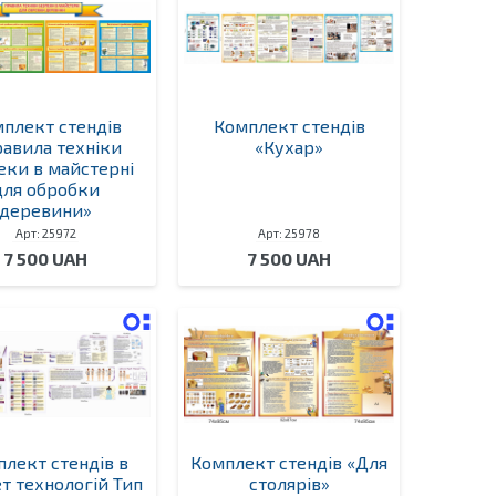
плект стендів
Комплект стендів
авила техніки
«Кухар»
еки в майстерні
для обробки
деревини»
Арт: 25972
Арт: 25978
7 500 UAH
7 500 UAH
лект стендів в
Комплект стендів «Для
ет технологій Тип
столярів»