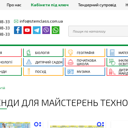
Про нас
Кабінети під ключ
Тендерний супровід
Н
info@stemclass.com.ua
98-33
98-33
98-33
ІЯ
БІОЛОГІЯ
ГЕОГРАФІЯ
МАТЕ
ПОЧАТКОВА
ІНКЛ
НОЛОГІЇ
ДИТЯЧИЙ САДОК
ШКОЛА
ОСВІ
ДИТЯ
НДИ
ПОСУД
МУЗИКА
МАЙД
гій
ЕНДИ ДЛЯ МАЙСТЕРЕНЬ ТЕХНО