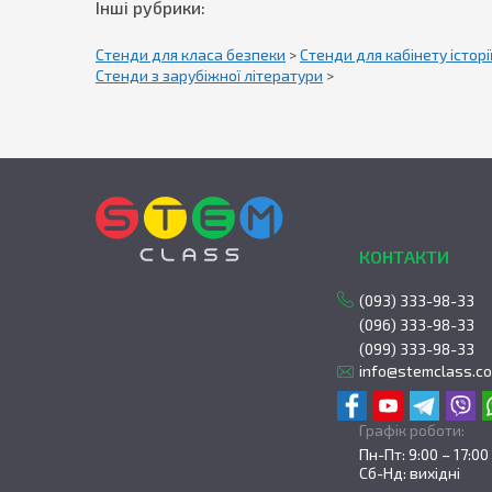
Інші рубрики:
Стенди для класа безпеки
>
Стенди для кабінету історі
Стенди з зарубіжної літератури
>
КОНТАКТИ
(093) 333-98-33
(096) 333-98-33
(099) 333-98-33
info@stemclass.c
Графік роботи:
Пн-Пт: 9:00 – 17:00
Сб-Нд: вихідні