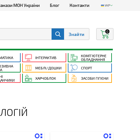
акази МОН України
Блог
Контакти
УКР
0
КОМП’ЮТЕРНЕ
МАТИКА
ІНТЕРАКТИВ
ОБЛАДНАННЯ
ЮЗИВНА
МЕБЛІ/ДОШКИ
СПОРТ
ТА
ЧІ
ХАРЧОБЛОК
ЗАСОБИ ГІГІЄНИ
АНЧИКИ
ЛОГІЙ