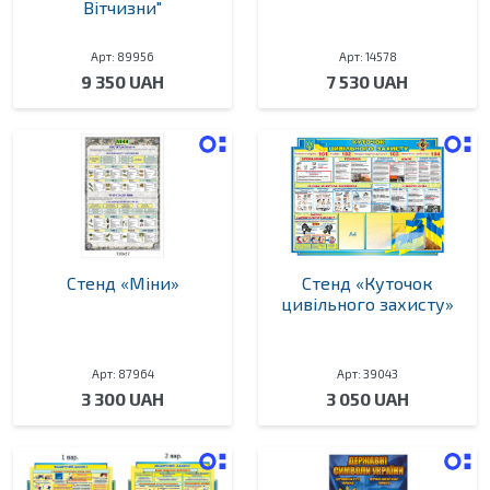
Вітчизни"
Арт: 89956
Арт: 14578
9 350 UAH
7 530 UAH
Стенд «Міни»
Стенд «Куточок
цивільного захисту»
Арт: 87964
Арт: 39043
3 300 UAH
3 050 UAH