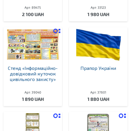
Арт: 89475
Арт: 33123
2 100 UAH
1 980 UAH
Стенд «Інформаційно-
Прапор України
довідковий куточок
цивільного захисту»
Арт: 39040
Арт: 37601
1 890 UAH
1 880 UAH