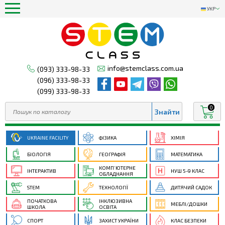
УКР
info@stemclass.com.ua
(093) 333-98-33
(096) 333-98-33
(099) 333-98-33
0
UKRAINE FACILITY
ФІЗИКА
ХІМІЯ
БІОЛОГІЯ
ГЕОГРАФІЯ
МАТЕМАТИКА
КОМП’ЮТЕРНЕ
ІНТЕРАКТИВ
НУШ 5-9 КЛАС
ОБЛАДНАННЯ
STEM
ТЕХНОЛОГІЇ
ДИТЯЧИЙ САДОК
ПОЧАТКОВА
ІНКЛЮЗИВНА
МЕБЛІ/ДОШКИ
ШКОЛА
ОСВІТА
СПОРТ
ЗАХИСТ УКРАЇНИ
КЛАС БЕЗПЕКИ