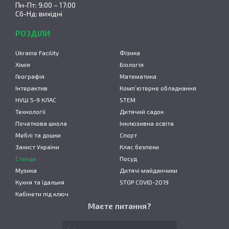
Пн-Пт: 9:00 – 17:00
Сб-Нд: вихідні
РОЗДІЛИ
Ukraine Facility
Фізика
Хімія
Біологія
Географія
Математика
Інтерактив
Комп’ютерне обладнання
НУШ 5-9 КЛАС
STEM
Технології
Дитячий садок
Початкова школа
Інклюзивна освіта
Меблі та дошки
Спорт
Захист України
Клас безпеки
Стенди
Посуд
Музика
Дитячі майданчики
Кухня та їдальня
STOP COVID-2019
Кабінети під ключ
Маєте питання?