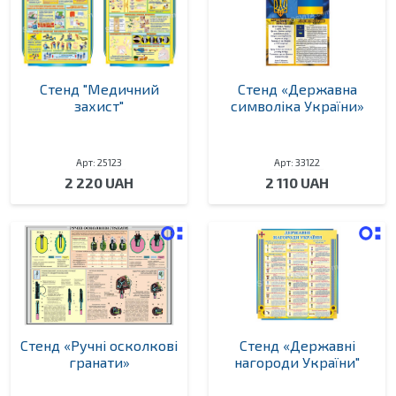
Стенд "Медичний
Стенд «Державна
захист"
символіка України»
Арт: 25123
Арт: 33122
2 220 UAH
2 110 UAH
Стенд «Ручні осколкові
Стенд «Державні
гранати»
нагороди України"