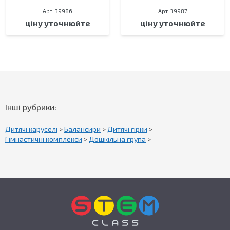
Арт: 39986
Арт: 39987
ціну уточнюйте
ціну уточнюйте
Інші рубрики:
Дитячі каруселі
>
Балансири
>
Дитячі гірки
>
Гімнастичні комплекси
>
Дошкільна група
>