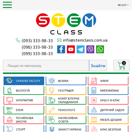
УКР
info@stemclass.com.ua
(093) 333-98-33
(096) 333-98-33
(099) 333-98-33
0
UKRAINE FACILITY
ФІЗИКА
ХІМІЯ
БІОЛОГІЯ
ГЕОГРАФІЯ
МАТЕМАТИКА
КОМП’ЮТЕРНЕ
ІНТЕРАКТИВ
НУШ 5-9 КЛАС
ОБЛАДНАННЯ
STEM
ТЕХНОЛОГІЇ
ДИТЯЧИЙ САДОК
ПОЧАТКОВА
ІНКЛЮЗИВНА
МЕБЛІ/ДОШКИ
ШКОЛА
ОСВІТА
СПОРТ
ЗАХИСТ УКРАЇНИ
КЛАС БЕЗПЕКИ