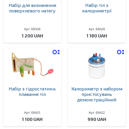
Набір для визначення
Набір тіл з
поверхневого натягу
калориметрії
Арт: 68346
Арт: 68426
1 200 UAH
1 180 UAH
Набір з гідростатики,
Калориметр з набором
плавання тіл
пристосувань
демонстраційний
Арт: 68425
Арт: 68422
1 100 UAH
990 UAH