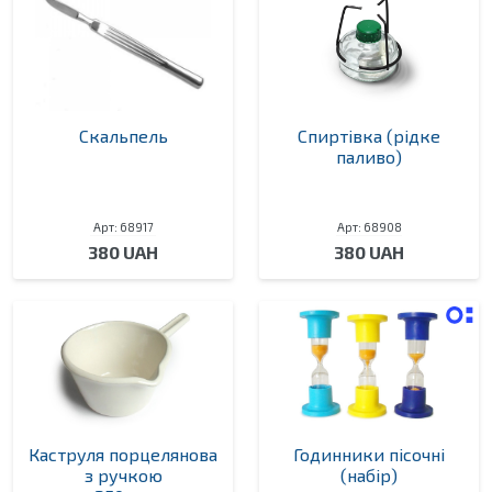
Скальпель
Спиртівка (рідке
паливо)
Арт: 68917
Арт: 68908
380 UAH
380 UAH
Каструля порцелянова
Годинники пісочні
з ручкою
(набір)