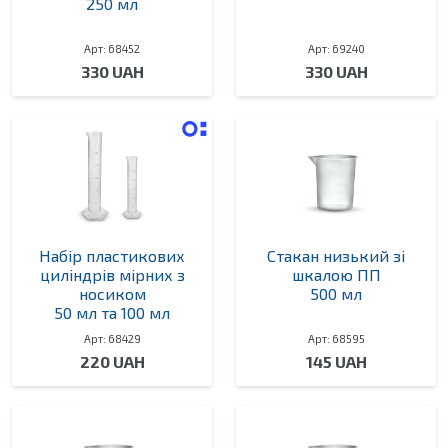
250 мл
Арт: 68452
Арт: 69240
330 UAH
330 UAH
Набір пластикових
Стакан низький зі
циліндрів мірних з
шкалою ПП
носиком
500 мл
50 мл та 100 мл
Арт: 68429
Арт: 68595
220 UAH
145 UAH