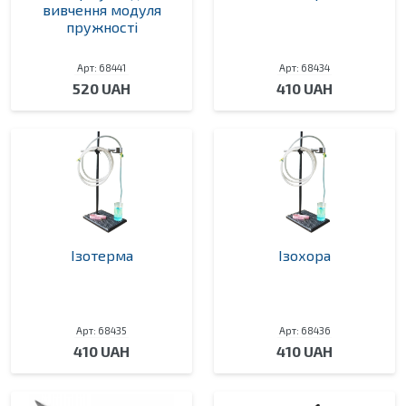
вивчення модуля
пружності
Арт: 68441
Арт: 68434
520 UAH
410 UAH
Ізотерма
Ізохора
Арт: 68435
Арт: 68436
410 UAH
410 UAH