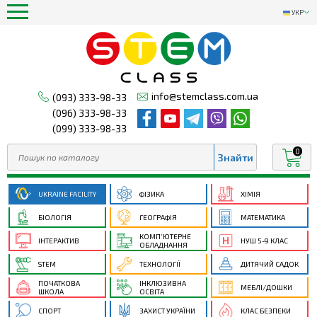
УКР
info@stemclass.com.ua
(093) 333-98-33
(096) 333-98-33
(099) 333-98-33
0
UKRAINE FACILITY
ФІЗИКА
ХІМІЯ
БІОЛОГІЯ
ГЕОГРАФІЯ
МАТЕМАТИКА
КОМП’ЮТЕРНЕ
ІНТЕРАКТИВ
НУШ 5-9 КЛАС
ОБЛАДНАННЯ
STEM
ТЕХНОЛОГІЇ
ДИТЯЧИЙ САДОК
ПОЧАТКОВА
ІНКЛЮЗИВНА
МЕБЛІ/ДОШКИ
ШКОЛА
ОСВІТА
СПОРТ
ЗАХИСТ УКРАЇНИ
КЛАС БЕЗПЕКИ