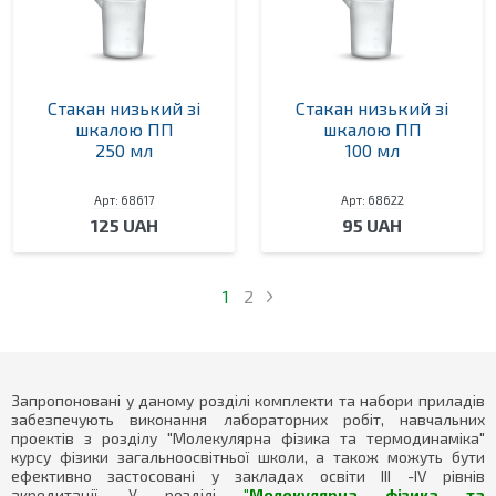
Стакан низький зі
Стакан низький зі
шкалою ПП
шкалою ПП
250 мл
100 мл
Арт: 68617
Арт: 68622
125 UAH
95 UAH
1
2
Запропоновані у даному розділі комплекти та набори приладів
забезпечують виконання лабораторних робіт, навчальних
проектів з розділу "Молекулярна фізика та термодинаміка"
курсу фізики загальноосвітньої школи, а також можуть бути
ефективно застосовані у закладах освіти ІІІ -ІV рівнів
акредитації. У розділі
"Молекулярна фізика та