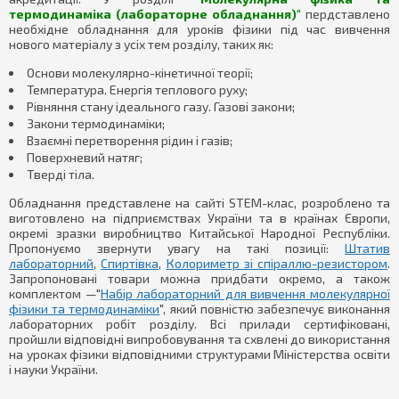
термодинаміка (лабораторне обладнання)"
пердставлено
необхідне обладнання для уроків фізики під час вивчення
нового матеріалу з усіх тем розділу, таких як:
Основи молекулярно-кінетичної теорії;
Температура. Енергія теплового руху;
Рівняння стану ідеального газу. Газові закони;
Закони термодинаміки;
Взаємні перетворення рідин і газів;
Поверхневий натяг;
Тверді тіла.
Обладнання представлене на сайті STEM-клас, розроблено та
виготовлено на підприємствах України та в країнах Європи,
окремі зразки виробництво Китайської Народної Республіки.
Пропонуємо звернути увагу на такі позиції:
Штатив
лабораторний
,
Спиртівка
,
Колориметр зі спіраллю-резистором
.
Запропоновані товари можна придбати окремо, а також
комплектом —"
Набір лабораторний для вивчення молекулярної
фізики та термодинаміки
", який повністю забезпечує виконання
лабораторних робіт розділу. Всі прилади сертифіковані,
пройшли відповідні випробовування та схвлені до використання
на уроках фізики відповідними структурами Міністерства освіти
і науки України.