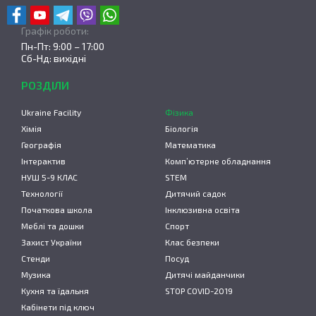
Графік роботи:
Пн-Пт: 9:00 – 17:00
Сб-Нд: вихідні
РОЗДІЛИ
Ukraine Facility
Фізика
Хімія
Біологія
Географія
Математика
Інтерактив
Комп’ютерне обладнання
НУШ 5-9 КЛАС
STEM
Технології
Дитячий садок
Початкова школа
Інклюзивна освіта
Меблі та дошки
Спорт
Захист України
Клас безпеки
Стенди
Посуд
Музика
Дитячі майданчики
Кухня та їдальня
STOP COVID-2019
Кабінети під ключ