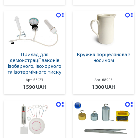
Прилад для
Кружка порцелянова з
демонстрації законів
носиком
ізобарного, ізохорного
та ізотермічного тиску
Арт: 68423
Арт: 68905
1 590 UAH
1 300 UAH