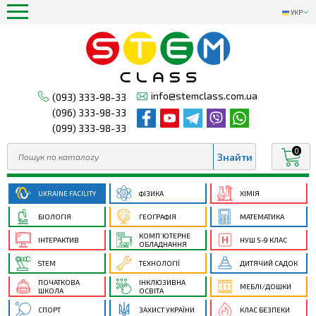
УКР
info@stemclass.com.ua
(093) 333-98-33
(096) 333-98-33
(099) 333-98-33
0
UKRAINE FACILITY
ФІЗИКА
ХІМІЯ
БІОЛОГІЯ
ГЕОГРАФІЯ
МАТЕМАТИКА
КОМП’ЮТЕРНЕ
ІНТЕРАКТИВ
НУШ 5-9 КЛАС
ОБЛАДНАННЯ
STEM
ТЕХНОЛОГІЇ
ДИТЯЧИЙ САДОК
ПОЧАТКОВА
ІНКЛЮЗИВНА
МЕБЛІ/ДОШКИ
ШКОЛА
ОСВІТА
СПОРТ
ЗАХИСТ УКРАЇНИ
КЛАС БЕЗПЕКИ