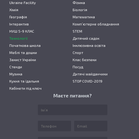
Ukraine Facility
Фізика
Хімія
Біологія
Географія
Математика
Інтерактив
Комп’ютерне обладнання
НУШ 5-9 КЛАС
STEM
Технології
Дитячий садок
Початкова школа
Інклюзивна освіта
Меблі та дошки
Спорт
Захист України
Клас безпеки
Стенди
Посуд
Музика
Дитячі майданчики
Кухня та їдальня
STOP COVID-2019
Кабінети під ключ
Маєте питання?