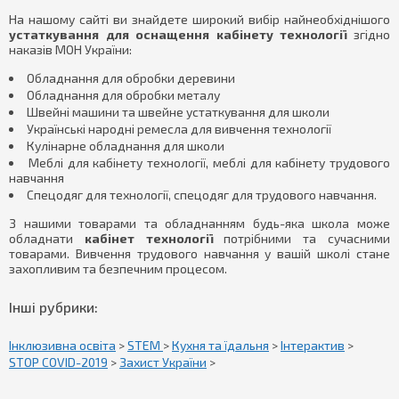
На нашому сайті ви знайдете широкий вибір найнеобхіднішого
устаткування для оснащення кабінету технології
згідно
наказів МОН України:
Обладнання для обробки деревини
Обладнання для обробки металу
Швейні машини та швейне устаткування для школи
Українські народні ремесла для вивчення технології
Кулінарне обладнання для школи
Меблі для кабінету технології, меблі для кабінету трудового
навчання
Спецодяг для технології, спецодяг для трудового навчання.
З нашими товарами та обладнанням будь-яка школа може
обладнати
кабінет технології
потрібними та сучасними
товарами. Вивчення трудового навчання у вашій школі стане
захопливим та безпечним процесом.
Інші рубрики:
Інклюзивна освіта
>
STEM
>
Кухня та їдальня
>
Інтерактив
>
STOP COVID-2019
>
Захист України
>