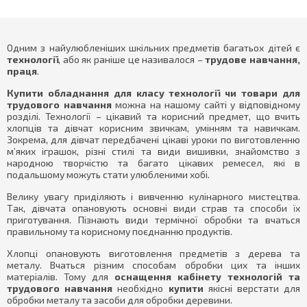
Одним з найулюбленіших шкільних предметів багатьох дітей є
технології
, або як раніше це називалося –
трудове навчання,
праця
.
Купити обладнання для класу технології чи товари для
трудового навчання
можна на нашому сайті у відповідному
розділі. Технології – цікавий та корисний предмет, що вчить
хлопців та дівчат корисним звичкам, умінням та навичкам.
Зокрема, для дівчат передбачені цікаві уроки по виготовленню
м’яких іграшок, різні стилі та види вишивки, знайомство з
народною творчістю та багато цікавих ремесел, які в
подальшому можуть стати улюбленими хобі.
Велику увагу приділяють і вивченню кулінарного мистецтва.
Так, дівчата опановують основні види страв та способи їх
приготування. Пізнають види термічної обробки та вчаться
правильному та корисному поєднанню продуктів.
Хлопці опановують виготовлення предметів з дерева та
металу. Вчаться різним способам обробки цих та інших
матеріалів. Тому для
оснащення кабінету технологій та
трудового навчання
необхідно
купити
якісні верстати для
обробки металу та засоби для обробки деревини.