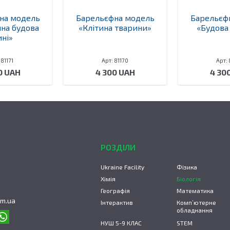
на модель
Барельєфна модель
Барельєф
чна будова
«Клітина тварини»
«Будова
ині»
 81171
Арт: 81170
Арт: 
0 UAH
4 300 UAH
4 30
РОЗДІЛИ
Ukraine Facility
Фізика
Хімія
Біологія
Географія
Математика
om.ua
Інтерактив
Комп’ютерне
обладнання
НУШ 5-9 КЛАС
STEM