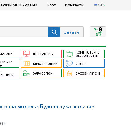
акази МОН України
Блог
Контакти
УКР
0
КОМП’ЮТЕРНЕ
МАТИКА
ІНТЕРАКТИВ
ОБЛАДНАННЯ
ЮЗИВНА
МЕБЛІ/ДОШКИ
СПОРТ
ТА
ЧІ
ХАРЧОБЛОК
ЗАСОБИ ГІГІЄНИ
АНЧИКИ
ьєфна модель «Будова вуха людини»
038