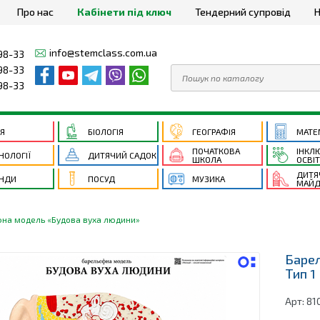
Про нас
Кабінети під ключ
Тендерний супровід
Н
info@stemclass.com.ua
98-33
98-33
98-33
ІЯ
БІОЛОГІЯ
ГЕОГРАФІЯ
МАТЕ
ПОЧАТКОВА
ІНКЛ
НОЛОГІЇ
ДИТЯЧИЙ САДОК
ШКОЛА
ОСВІ
ДИТЯ
НДИ
ПОСУД
МУЗИКА
МАЙД
на модель «Будова вуха людини»
Барел
Тип 1
Арт:
81