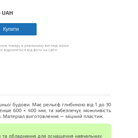
0
UAH
Купити
ння товару в реальному вигляді може
о відрізнятися від фото на сайті
ньої будови. Має рельєф глибиною від 1 до 30
енше 600 × 400 мм, та забезпечує можливість
в. Матеріал виготовлення — міцний пластик.
я та обладнання для оснащення навчальних