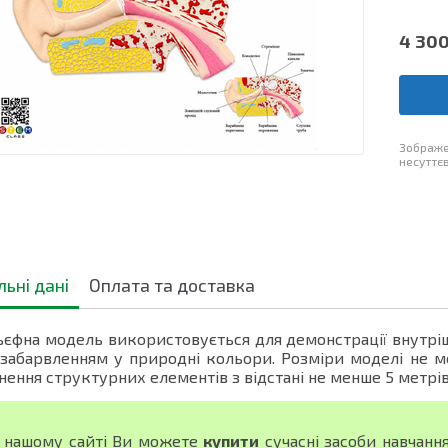
4 30
Зображе
несуттєв
льні дані
Оплата та доставка
єфна модель використовується для демонстрації внутріш
 забарвленням у природні кольори. Розміри моделі не м
нення структурних елементів з відстані не менше 5 метрі
 нашому сайті Ви можете
купити
сучасні засоби навчанн