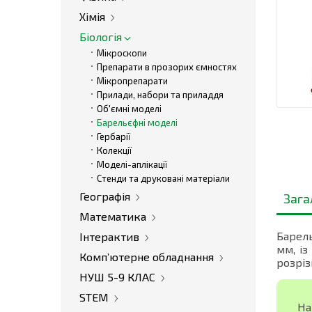
Хімія
Біологія
Мікроскопи
Препарати в прозорих ємностях
Мікропрепарати
Прилади, набори та приладдя
Об'ємні моделі
Барельєфні моделі
Гербарії
Колекції
Моделі-аплікації
Стенди та друковані матеріали
Географія
Зага
Математика
Барель
Інтерактив
мм, із
Комп’ютерне обладнання
розріз
НУШ 5-9 КЛАС
STEM
На