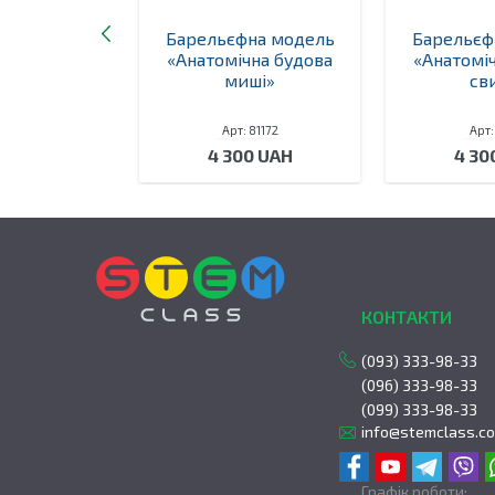
на модель
Барельєфна модель
Барельєф
ерій, вен та
«Анатомічна будова
«Анатомі
ів людини
миші»
св
ий розріз)»
 81161
Арт: 81172
Арт:
0 UAH
4 300 UAH
4 30
КОНТАКТИ
(093) 333-98-33
(096) 333-98-33
(099) 333-98-33
info@stemclass.c
Графік роботи: