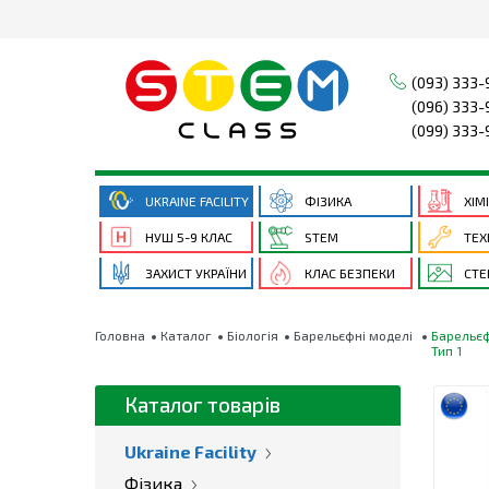
(093) 333-
(096) 333-
(099) 333-
UKRAINE FACILITY
ФІЗИКА
ХІМ
НУШ 5-9 КЛАС
STEM
ТЕХ
ЗАХИСТ УКРАЇНИ
КЛАС БЕЗПЕКИ
СТЕ
Головна
Каталог
Біологія
Барельєфні моделі
Барельєф
Тип 1
Каталог товарів
Ukraine Facility
Фізика