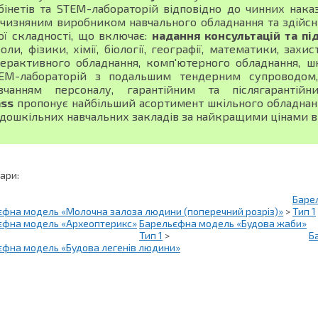
бінетів та STEM-лабораторій відповідно до чинних нака
тчизняним виробником навчального обладнання та здійсн
ої складності, що включає:
надання консультацій та пі
оли, фізики, хімії, біології, географії, математики, зах
терактивного обладнання, комп'ютерного обладнання, шк
EM-лабораторій з подальшим тендерним супроводом, 
вчанням персоналу, гарантійним та післягарантій
ass
пропонує найбільший асортимент шкільного обладнання
 дошкільних навчальних закладів за найкращими цінами в 
вари:
Барел
єфна модель «Молочна залоза людини (поперечний розріз)»
>
Тип 1
єфна модель «Археоптерикс»
Барельєфна модель «Будова жаби»
Тип 1
>
Б
єфна модель «Будова легенів людини»