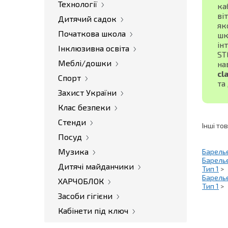
Технології
ка
ві
Дитячий садок
як
Початкова школа
шк
ін
Інклюзивна освіта
ST
Меблі/дошки
на
cl
Спорт
та
Захист України
Клас безпеки
Стенди
Інші то
Посуд
Музика
Барель
Барель
Дитячі майданчики
Тип 1
>
Барель
ХАРЧОБЛОК
Тип 1
>
Засоби гігієни
Кабінети під ключ