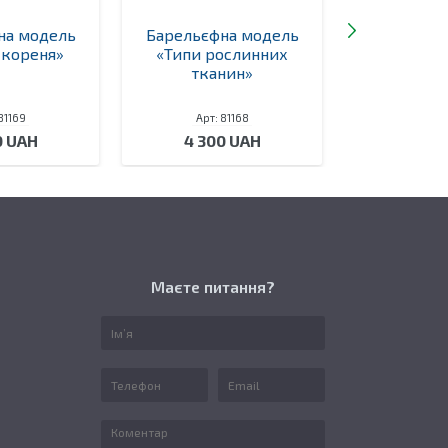
на модель
Барельєфна модель
Барельєф
 кореня»
«Типи рослинних
«Проростан
тканин»
81169
Арт: 81168
Арт: 
0 UAH
4 300 UAH
4 30
Маєте питання?