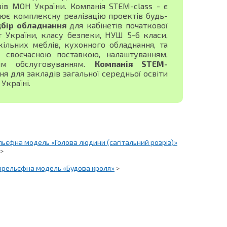
зів МОН України. Компанія STEM-class - є
ює комплексну реалізацію проектів будь-
дбір обладнання
для кабінетів початкової
ист України, класу безпеки, НУШ 5-6 класи,
ільних меблів, кухонного обладнання, та
своєчасною поставкою, налаштуванням,
ним обслуговуванням.
Компанія STEM-
 для закладів загальної середньої освіти
Україні.
ьєфна модель «Голова людини (сагітальний розріз)»
>
арельєфна модель «Будова кроля»
>