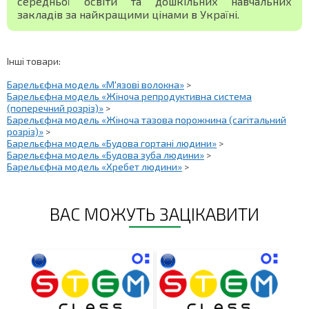
середньої освіти та дошкільних навчальних
закладів за найкращими цінами в Україні.
Інші товари:
Барельєфна модель «М'язові волокна»
>
Барельєфна модель «Жіноча репродуктивна система
(поперечний розріз)»
>
Барельєфна модель «Жіноча тазова порожнина (сагітальний
розріз)»
>
Барельєфна модель «Будова гортані людини»
>
Барельєфна модель «Будова зуба людини»
>
Барельєфна модель «Хребет людини»
>
ВАС МОЖУТЬ ЗАЦІКАВИТИ