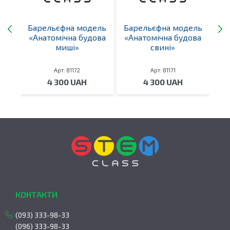
ель
Барельєфна модель
Барельєфна модель
Ба
вен
«Анатомічна будова
«Анатомічна будова
«
ини
миші»
свині»
Арт: 81172
Арт: 81171
4 300 UAH
4 300 UAH
КОНТАКТИ
(093) 333-98-33
(096) 333-98-33