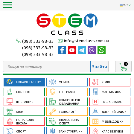
УКР
info@stemclass.com.ua
(093) 333-98-33
(096) 333-98-33
(099) 333-98-33
0
UKRAINE FACILITY
ФІЗИКА
ХІМІЯ
БІОЛОГІЯ
ГЕОГРАФІЯ
МАТЕМАТИКА
КОМП’ЮТЕРНЕ
ІНТЕРАКТИВ
НУШ 5-9 КЛАС
ОБЛАДНАННЯ
STEM
ТЕХНОЛОГІЇ
ДИТЯЧИЙ САДОК
ПОЧАТКОВА
ІНКЛЮЗИВНА
МЕБЛІ/ДОШКИ
ШКОЛА
ОСВІТА
СПОРТ
ЗАХИСТ УКРАЇНИ
КЛАС БЕЗПЕКИ