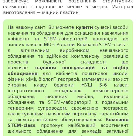
забезпечує можливість розрізнення структурних
елементів з відстані не менше 5 метрів. Матеріал
виготовлення — міцний пластик.
На нашому сайті Ви можете
купити
сучасні засоби
навчання та обладнання для оснащення навчальних
кабінетів та STEM-лабораторій відповідно до
чинних наказів МОН України. Компанія STEM-class -
є вітчизняним виробником навчального
обладнання та здійснює комплексну реалізацію
проектів будь-якої складності, що
включає:
надання консультацій та підбір
обладнання
для кабінетів початкової школи,
фізики, хімії, біології, географії, математики, захист
України, класу безпеки, НУШ 5-6 класи,
інтерактивного обладнання, комп'ютерного
обладнання, шкільних меблів, кухонного
обладнання, та STEM-лабораторій з подальшим
тендерним супроводом, своєчасною поставкою,
налаштуванням, навчанням персоналу, гарантійним
та післягарантійним обслуговуванням.
Компанія
STEM-class
пропонує найбільший асортимент
шкільного обладнання для закладів загальної