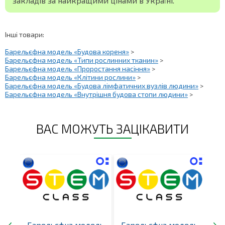
закладів за найкращими цінами в Україні.
Інші товари:
Барельєфна модель «Будова кореня»
>
Барельєфна модель «Типи рослинних тканин»
>
Барельєфна модель «Проростання насіння»
>
Барельєфна модель «Клітини рослини»
>
Барельєфна модель «Будова лімфатичних вузлів людини»
>
Барельєфна модель «Внутрішня будова стопи людини»
>
ВАС МОЖУТЬ ЗАЦІКАВИТИ
ель
Барельєфна модель
Барельєфна модель
Ба