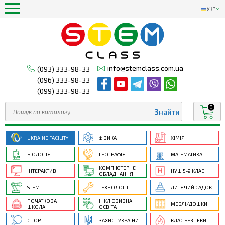
УКР
info@stemclass.com.ua
(093) 333-98-33
(096) 333-98-33
(099) 333-98-33
0
UKRAINE FACILITY
ФІЗИКА
ХІМІЯ
БІОЛОГІЯ
ГЕОГРАФІЯ
МАТЕМАТИКА
КОМП’ЮТЕРНЕ
ІНТЕРАКТИВ
НУШ 5-9 КЛАС
ОБЛАДНАННЯ
STEM
ТЕХНОЛОГІЇ
ДИТЯЧИЙ САДОК
ПОЧАТКОВА
ІНКЛЮЗИВНА
МЕБЛІ/ДОШКИ
ШКОЛА
ОСВІТА
СПОРТ
ЗАХИСТ УКРАЇНИ
КЛАС БЕЗПЕКИ