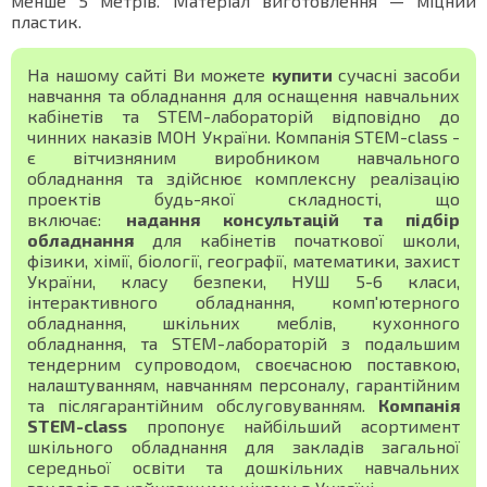
менше 5 метрів. Матеріал виготовлення — міцний
пластик.
На нашому сайті Ви можете
купити
сучасні засоби
навчання та обладнання для оснащення навчальних
кабінетів та STEM-лабораторій відповідно до
чинних наказів МОН України. Компанія STEM-class -
є вітчизняним виробником навчального
обладнання та здійснює комплексну реалізацію
проектів будь-якої складності, що
включає:
надання консультацій та підбір
обладнання
для кабінетів початкової школи,
фізики, хімії, біології, географії, математики, захист
України, класу безпеки, НУШ 5-6 класи,
інтерактивного обладнання, комп'ютерного
обладнання, шкільних меблів, кухонного
обладнання, та STEM-лабораторій з подальшим
тендерним супроводом, своєчасною поставкою,
налаштуванням, навчанням персоналу, гарантійним
та післягарантійним обслуговуванням.
Компанія
STEM-class
пропонує найбільший асортимент
шкільного обладнання для закладів загальної
середньої освіти та дошкільних навчальних