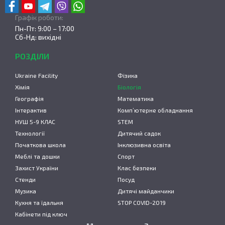
Графік роботи:
Пн-Пт: 9:00 – 17:00
Сб-Нд: вихідні
РОЗДІЛИ
Ukraine Facility
Фізика
Хімія
Біологія
Географія
Математика
Інтерактив
Комп’ютерне обладнання
НУШ 5-9 КЛАС
STEM
Технології
Дитячий садок
Початкова школа
Інклюзивна освіта
Меблі та дошки
Спорт
Захист України
Клас безпеки
Стенди
Посуд
Музика
Дитячі майданчики
Кухня та їдальня
STOP COVID-2019
Кабінети під ключ