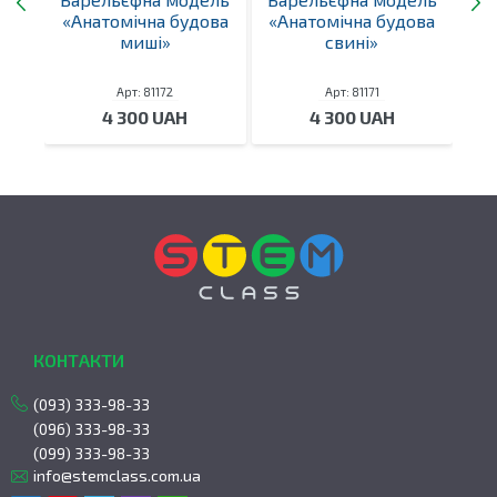
а»
«Анатомічна будова
«Анатомічна будова
«
миші»
свині»
Арт: 81172
Арт: 81171
4 300 UAH
4 300 UAH
КОНТАКТИ
(093) 333-98-33
(096) 333-98-33
(099) 333-98-33
info@stemclass.com.ua