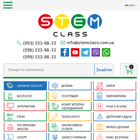
УКР
info@stemclass.com.ua
(093) 333-98-33
(096) 333-98-33
(099) 333-98-33
0
UKRAINE FACILITY
ФІЗИКА
ХІМІЯ
БІОЛОГІЯ
ГЕОГРАФІЯ
МАТЕМАТИКА
КОМП’ЮТЕРНЕ
ІНТЕРАКТИВ
НУШ 5-9 КЛАС
ОБЛАДНАННЯ
STEM
ТЕХНОЛОГІЇ
ДИТЯЧИЙ САДОК
ПОЧАТКОВА
ІНКЛЮЗИВНА
МЕБЛІ/ДОШКИ
ШКОЛА
ОСВІТА
СПОРТ
ЗАХИСТ УКРАЇНИ
КЛАС БЕЗПЕКИ