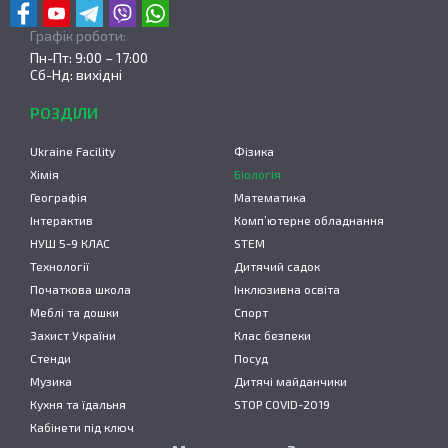
Графік роботи:
Пн-Пт: 9:00 – 17:00
Сб-Нд: вихідні
РОЗДІЛИ
Ukraine Facility
Фізика
Хімія
Біологія
Географія
Математика
Інтерактив
Комп’ютерне обладнання
НУШ 5-9 КЛАС
STEM
Технології
Дитячий садок
Початкова школа
Інклюзивна освіта
Меблі та дошки
Спорт
Захист України
Клас безпеки
Стенди
Посуд
Музика
Дитячі майданчики
Кухня та їдальня
STOP COVID-2019
Кабінети під ключ