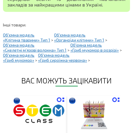
закладів за найкращими цінами в Україні.
Інші товари:
Об'ємна модель
Об'ємна модель
«Клітина тварини» Тип 1
>
«Органоїди клітини» Тип 1
>
Об'ємна модель
Об'ємна модель
«Скелетні м’язові волокна» Тип 1
>
«Гриб мухомор в розрізі»
>
Об'ємна модель
Об'ємна модель
«Гриб мухомор»
>
«Гриб сироїжка червона»
>
ВАС МОЖУТЬ ЗАЦІКАВИТИ