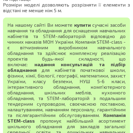
Розміри моделі дозволяють розрізняти її елементи з
відстані не менше ніж 5 м.
На нашому сайті Ви можете
купити
сучасні засоби
навчання та обладнання для оснащення навчальних
кабінетів та STEM-лабораторій відповідно до
чинних наказів МОН України. Компанія STEM-class -
є вітчизняним виробником навчального
обладнання та здійснює комплексну реалізацію
проектів будь-якої складності, що
включає:
надання консультацій та підбір
обладнання
для кабінетів початкової школи,
фізики, хімії, біології, географії, математики, захист
України, класу безпеки, НУШ 5-6 класи,
інтерактивного обладнання, комп'ютерного
обладнання, шкільних меблів, кухонного
обладнання, та STEM-лабораторій з подальшим
тендерним супроводом, своєчасною поставкою,
налаштуванням, навчанням персоналу, гарантійним
та післягарантійним обслуговуванням.
Компанія
STEM-class
пропонує найбільший асортимент
шкільного обладнання для закладів загальної
середньої освіти та дошкільних навчальних