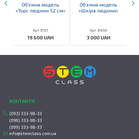
ь
Об'ємна модель
Об'ємна модель
»
«Торс людини 52 см»
«Шкіра людини»
«П
Арт: 81121
Арт: 81056
19 600 UAH
3 000 UAH
КОНТАКТИ
(093) 333-98-33
(096) 333-98-33
(099) 333-98-33
info@stemclass.com.ua