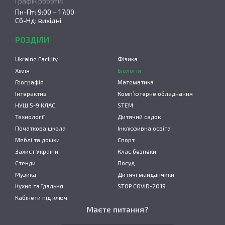
Графік роботи:
Пн-Пт: 9:00 – 17:00
Сб-Нд: вихідні
РОЗДІЛИ
Ukraine Facility
Фізика
Хімія
Біологія
Географія
Математика
Інтерактив
Комп’ютерне обладнання
НУШ 5-9 КЛАС
STEM
Технології
Дитячий садок
Початкова школа
Інклюзивна освіта
Меблі та дошки
Спорт
Захист України
Клас безпеки
Стенди
Посуд
Музика
Дитячі майданчики
Кухня та їдальня
STOP COVID-2019
Кабінети під ключ
Маєте питання?