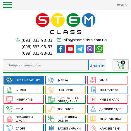
УКР
info@stemclass.com.ua
(093) 333-98-33
(096) 333-98-33
(099) 333-98-33
0
UKRAINE FACILITY
ФІЗИКА
ХІМІЯ
БІОЛОГІЯ
ГЕОГРАФІЯ
МАТЕМАТИКА
КОМП’ЮТЕРНЕ
ІНТЕРАКТИВ
НУШ 5-9 КЛАС
ОБЛАДНАННЯ
STEM
ТЕХНОЛОГІЇ
ДИТЯЧИЙ САДОК
ПОЧАТКОВА
ІНКЛЮЗИВНА
МЕБЛІ/ДОШКИ
ШКОЛА
ОСВІТА
СПОРТ
ЗАХИСТ УКРАЇНИ
КЛАС БЕЗПЕКИ