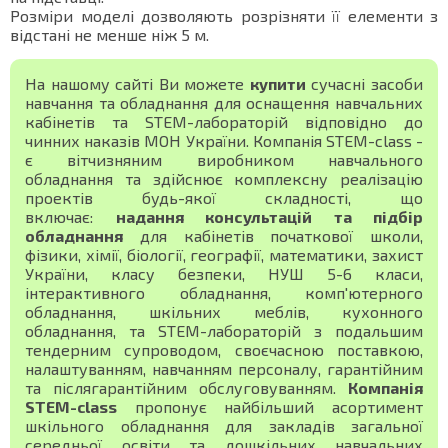
Розміри моделі дозволяють розрізняти її елементи з
відстані не менше ніж 5 м.
На нашому сайті Ви можете
купити
сучасні засоби
навчання та обладнання для оснащення навчальних
кабінетів та STEM-лабораторій відповідно до
чинних наказів МОН України. Компанія STEM-class -
є вітчизняним виробником навчального
обладнання та здійснює комплексну реалізацію
проектів будь-якої складності, що
включає:
надання консультацій та підбір
обладнання
для кабінетів початкової школи,
фізики, хімії, біології, географії, математики, захист
України, класу безпеки, НУШ 5-6 класи,
інтерактивного обладнання, комп'ютерного
обладнання, шкільних меблів, кухонного
обладнання, та STEM-лабораторій з подальшим
тендерним супроводом, своєчасною поставкою,
налаштуванням, навчанням персоналу, гарантійним
та післягарантійним обслуговуванням.
Компанія
STEM-class
пропонує найбільший асортимент
шкільного обладнання для закладів загальної
середньої освіти та дошкільних навчальних