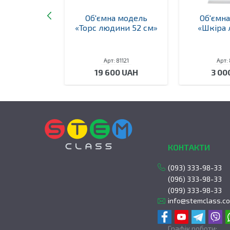
а модель
Об'ємна модель
Об'ємн
ухомор в
«Торс людини 52 см»
«Шкіра
різі»
 81143
Арт: 81121
Арт:
0 UAH
19 600 UAH
3 00
КОНТАКТИ
(093) 333-98-33
(096) 333-98-33
(099) 333-98-33
info@stemclass.c
Графік роботи: