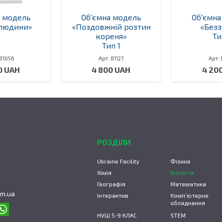
а модель
Об'ємна модель
Об'ємна
 людини»
«Поздовжній розтин
«Безз
кореня»
Ти
Тип 1
 81056
Арт: 81127
Арт: 
0 UAH
4 800 UAH
4 20
РОЗДІЛИ
Ukraine Facility
Фізика
Хімія
Біологія
Географія
Математика
om.ua
Інтерактив
Комп’ютерне
обладнання
НУШ 5-9 КЛАС
STEM