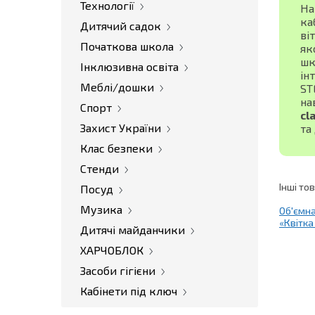
Технології
На
ка
Дитячий садок
ві
Початкова школа
як
шк
Інклюзивна освіта
ін
Меблі/дошки
ST
на
Спорт
cl
Захист України
та
Клас безпеки
Стенди
Інші то
Посуд
Музика
Об'ємн
«Квітка
Дитячі майданчики
ХАРЧОБЛОК
Засоби гігієни
Кабінети під ключ