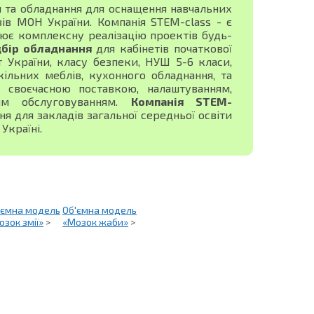
я та обладнання для оснащення навчальних
зів МОН України. Компанія STEM-class - є
ює комплексну реалізацію проектів будь-
дбір обладнання
для кабінетів початкової
ист України, класу безпеки, НУШ 5-6 класи,
ільних меблів, кухонного обладнання, та
своєчасною поставкою, налаштуванням,
ним обслуговуванням.
Компанія STEM-
 для закладів загальної середньої освіти
Україні.
'ємна модель
Об'ємна модель
озок змії»
>
«Мозок жаби»
>