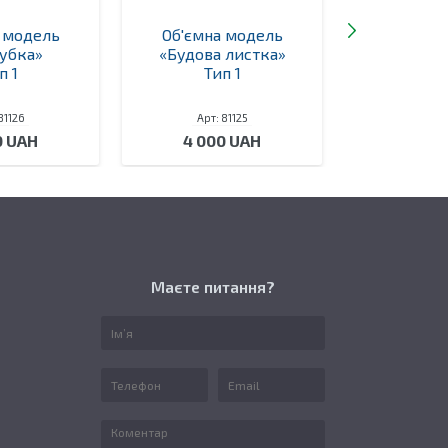
 модель
Об'ємна модель
Об'ємна
убка»
«Будова листка»
«Будова
п 1
Тип 1
Ти
81126
Арт: 81125
Арт: 
0 UAH
4 000 UAH
4 00
Маєте питання?