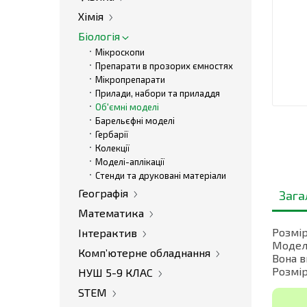
Хімія
Біологія
Мікроскопи
Препарати в прозорих ємностях
Мікропрепарати
Прилади, набори та приладдя
Об'ємні моделі
Барельєфні моделі
Гербарії
Колекції
Моделі-аплікації
Стенди та друковані матеріали
Географія
Зага
Математика
Розмір
Інтерактив
Модель
Комп’ютерне обладнання
Вона в
Розмір
НУШ 5-9 КЛАС
STEM