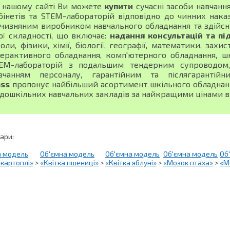
 нашому сайті Ви можете
купити
сучасні засоби навчанн
бінетів та STEM-лабораторій відповідно до чинних нака
тчизняним виробником навчального обладнання та здійсн
ої складності, що включає:
надання консультацій та пі
оли, фізики, хімії, біології, географії, математики, зах
терактивного обладнання, комп'ютерного обладнання, шк
EM-лабораторій з подальшим тендерним супроводом, 
вчанням персоналу, гарантійним та післягарантій
ass
пропонує найбільший асортимент шкільного обладнання
 дошкільних навчальних закладів за найкращими цінами в 
вари:
а модель
Об'ємна модель
Об'ємна модель
Об'ємна модель
Об
 картоплі»
>
«Квітка пшениці»
>
«Квітка яблуні»
>
«Мозок птаха»
>
«М