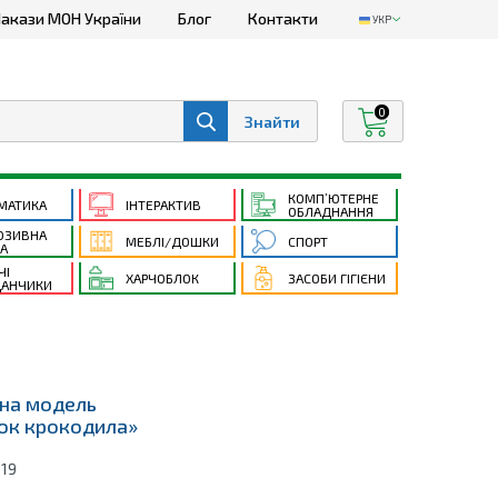
акази МОН України
Блог
Контакти
УКР
0
КОМП’ЮТЕРНЕ
МАТИКА
ІНТЕРАКТИВ
ОБЛАДНАННЯ
ЮЗИВНА
МЕБЛІ/ДОШКИ
СПОРТ
ТА
ЧІ
ХАРЧОБЛОК
ЗАСОБИ ГІГІЄНИ
АНЧИКИ
на модель
ок крокодила»
119