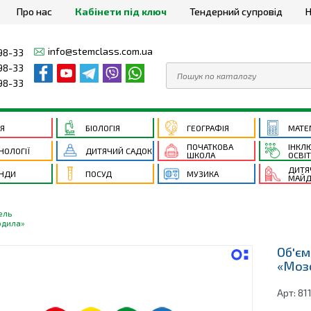
Про нас
Кабінети під ключ
Тендерний супровід
Н
info@stemclass.com.ua
98-33
98-33
98-33
ІЯ
БІОЛОГІЯ
ГЕОГРАФІЯ
МАТЕ
ПОЧАТКОВА
ІНКЛ
НОЛОГІЇ
ДИТЯЧИЙ САДОК
ШКОЛА
ОСВІ
ДИТЯ
НДИ
ПОСУД
МУЗИКА
МАЙД
ель
одила»
Об'єм
«Моз
Арт:
81