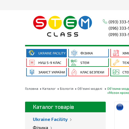
(093) 333-
(096) 333-
(099) 333-
UKRAINE FACILITY
ФІЗИКА
ХІМ
НУШ 5-9 КЛАС
STEM
ТЕХ
ЗАХИСТ УКРАЇНИ
КЛАС БЕЗПЕКИ
СТЕ
Головна
Каталог
Біологія
Об'ємні моделі
Об'ємна мод
«Мозок крок
Каталог товарів
Ukraine Facility
Фізика