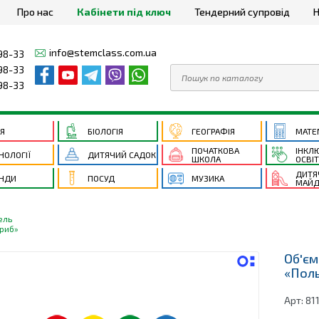
Про нас
Кабінети під ключ
Тендерний супровід
Н
info@stemclass.com.ua
98-33
98-33
98-33
ІЯ
БІОЛОГІЯ
ГЕОГРАФІЯ
МАТЕ
ПОЧАТКОВА
ІНКЛ
НОЛОГІЇ
ДИТЯЧИЙ САДОК
ШКОЛА
ОСВІ
ДИТЯ
НДИ
ПОСУД
МУЗИКА
МАЙД
ель
гриб»
Об'єм
«Поль
Арт:
81