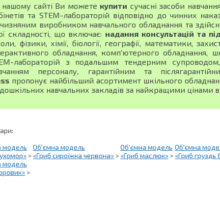
 нашому сайті Ви можете
купити
сучасні засоби навчанн
бінетів та STEM-лабораторій відповідно до чинних нака
тчизняним виробником навчального обладнання та здійсн
ої складності, що включає:
надання консультацій та пі
оли, фізики, хімії, біології, географії, математики, зах
терактивного обладнання, комп'ютерного обладнання, шк
EM-лабораторій з подальшим тендерним супроводом, 
вчанням персоналу, гарантійним та післягарантій
ass
пропонує найбільший асортимент шкільного обладнання
 дошкільних навчальних закладів за найкращими цінами в 
вари:
а модель
Об'ємна модель
Об'ємна модель
Об'ємна моде
мухомор»
>
«Гриб сироїжка червона»
>
«Гриб маслюк»
>
«Гриб груздь 
а модель
оровик»
>