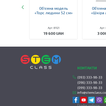
а модель
Об'ємна модель
Об'ємн
ухомор в
«Торс людини 52 см»
«Шкіра
різі»
 81143
Арт: 81121
Арт:
0 UAH
19 600 UAH
3 00
КОНТАКТИ
(093) 333-98-33
(096) 333-98-33
(099) 333-98-33
info@stemclass.c
Графік роботи: