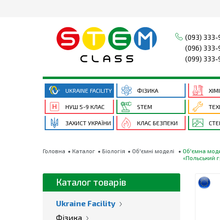
(093) 333-
(096) 333-
(099) 333-
UKRAINE FACILITY
ФІЗИКА
ХІМ
НУШ 5-9 КЛАС
STEM
ТЕХ
ЗАХИСТ УКРАЇНИ
КЛАС БЕЗПЕКИ
СТЕ
Головна
Каталог
Біологія
Об'ємні моделі
Об'ємна мод
«Польський 
Каталог товарів
Ukraine Facility
Фізика