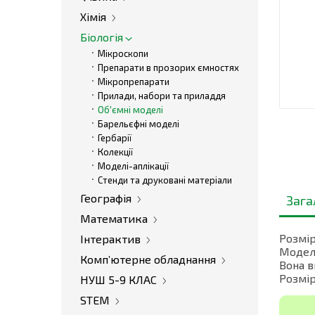
Хімія
Біологія
Мікроскопи
Препарати в прозорих ємностях
Мікропрепарати
Прилади, набори та приладдя
Об'ємні моделі
Барельєфні моделі
Гербарії
Колекції
Моделі-аплікації
Стенди та друковані матеріали
Географія
Зага
Математика
Розмір
Інтерактив
Модель
Комп’ютерне обладнання
Вона в
Розмір
НУШ 5-9 КЛАС
STEM