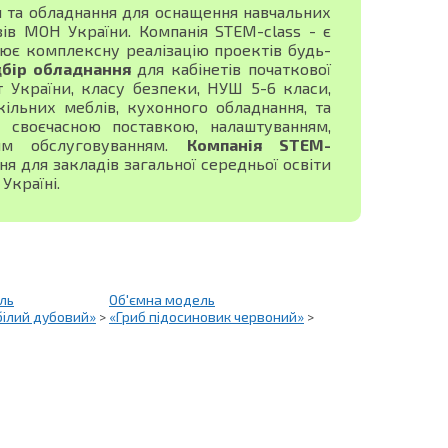
я та обладнання для оснащення навчальних
зів МОН України. Компанія STEM-class - є
ює комплексну реалізацію проектів будь-
дбір обладнання
для кабінетів початкової
ист України, класу безпеки, НУШ 5-6 класи,
ільних меблів, кухонного обладнання, та
своєчасною поставкою, налаштуванням,
ним обслуговуванням.
Компанія STEM-
 для закладів загальної середньої освіти
Україні.
ль
Об'ємна модель
білий дубовий»
>
«Гриб підосиновик червоний»
>