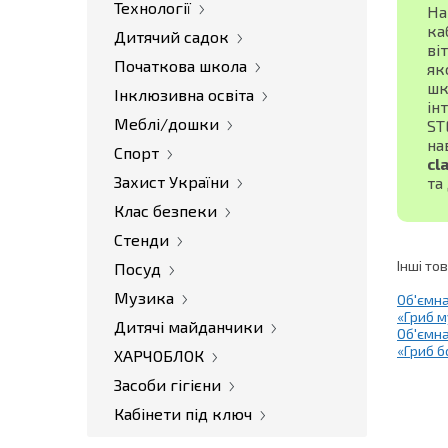
Технології
На
ка
Дитячий садок
ві
Початкова школа
як
шк
Інклюзивна освіта
ін
Меблі/дошки
ST
на
Спорт
cl
Захист України
та
Клас безпеки
Стенди
Інші то
Посуд
Музика
Об'ємн
«Гриб 
Дитячі майданчики
Об'ємн
«Гриб б
ХАРЧОБЛОК
Засоби гігієни
Кабінети під ключ