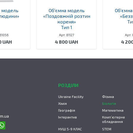
а модель
Об'ємна модель
Об'ємна
 людини»
«Поздовжній розтин
«Безз
кореня»
Ти
Тип 1
 81056
Арт: 81127
Арт: 
0 UAH
4 800 UAH
4 20
РОЗДІЛИ
Ukraine Facility
Фізика
Хімія
Біологія
Географія
Математика
om.ua
Інтерактив
Комп’ютерне
обладнання
НУШ 5-9 КЛАС
STEM