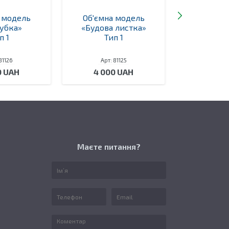
 модель
Об'ємна модель
Об'ємна
убка»
«Будова листка»
«Будова
п 1
Тип 1
Ти
81126
Арт: 81125
Арт: 
0 UAH
4 000 UAH
4 00
Маєте питання?