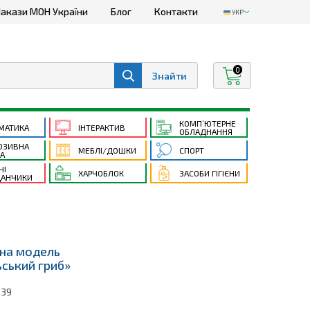
акази МОН України
Блог
Контакти
УКР
0
КОМП’ЮТЕРНЕ
МАТИКА
ІНТЕРАКТИВ
ОБЛАДНАННЯ
ЮЗИВНА
МЕБЛІ/ДОШКИ
СПОРТ
ТА
ЧІ
ХАРЧОБЛОК
ЗАСОБИ ГІГІЄНИ
АНЧИКИ
на модель
ський гриб»
139