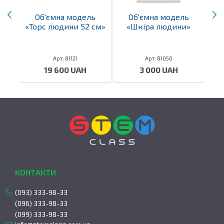
ь
Об'ємна модель
Об'ємна модель
 в
«Торс людини 52 см»
«Шкіра людини»
«П
Арт: 81121
Арт: 81056
19 600 UAH
3 000 UAH
КОНТАКТИ
(093) 333-98-33
(096) 333-98-33
(099) 333-98-33