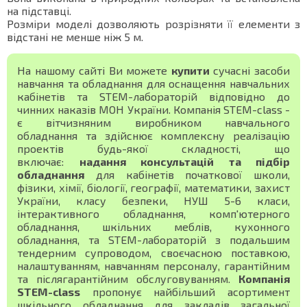
на підставці.
Розміри моделі дозволяють розрізняти її елементи з
відстані не менше ніж 5 м.
На нашому сайті Ви можете
купити
сучасні засоби
навчання та обладнання для оснащення навчальних
кабінетів та STEM-лабораторій відповідно до
чинних наказів МОН України. Компанія STEM-class -
є вітчизняним виробником навчального
обладнання та здійснює комплексну реалізацію
проектів будь-якої складності, що
включає:
надання консультацій та підбір
обладнання
для кабінетів початкової школи,
фізики, хімії, біології, географії, математики, захист
України, класу безпеки, НУШ 5-6 класи,
інтерактивного обладнання, комп'ютерного
обладнання, шкільних меблів, кухонного
обладнання, та STEM-лабораторій з подальшим
тендерним супроводом, своєчасною поставкою,
налаштуванням, навчанням персоналу, гарантійним
та післягарантійним обслуговуванням.
Компанія
STEM-class
пропонує найбільший асортимент
шкільного обладнання для закладів загальної