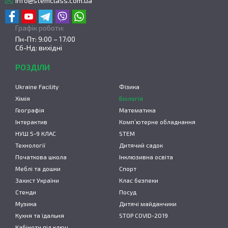
info@stemclass.com.ua
Графік роботи:
Пн-Пт: 9:00 – 17:00
Сб-Нд: вихідні
РОЗДІЛИ
Ukraine Facility
Фізика
Хімія
Біологія
Географія
Математика
Інтерактив
Комп’ютерне обладнання
НУШ 5-9 КЛАС
STEM
Технології
Дитячий садок
Початкова школа
Інклюзивна освіта
Меблі та дошки
Спорт
Захист України
Клас безпеки
Стенди
Посуд
Музика
Дитячі майданчики
Кухня та їдальня
STOP COVID-2019
Кабінети під ключ