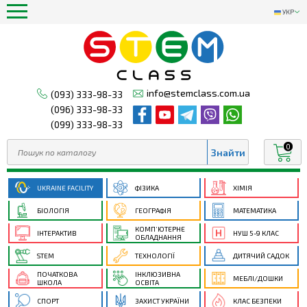
УКР
info@stemclass.com.ua
(093) 333-98-33
(096) 333-98-33
(099) 333-98-33
0
UKRAINE FACILITY
ФІЗИКА
ХІМІЯ
БІОЛОГІЯ
ГЕОГРАФІЯ
МАТЕМАТИКА
КОМП’ЮТЕРНЕ
ІНТЕРАКТИВ
НУШ 5-9 КЛАС
ОБЛАДНАННЯ
STEM
ТЕХНОЛОГІЇ
ДИТЯЧИЙ САДОК
ПОЧАТКОВА
ІНКЛЮЗИВНА
МЕБЛІ/ДОШКИ
ШКОЛА
ОСВІТА
СПОРТ
ЗАХИСТ УКРАЇНИ
КЛАС БЕЗПЕКИ