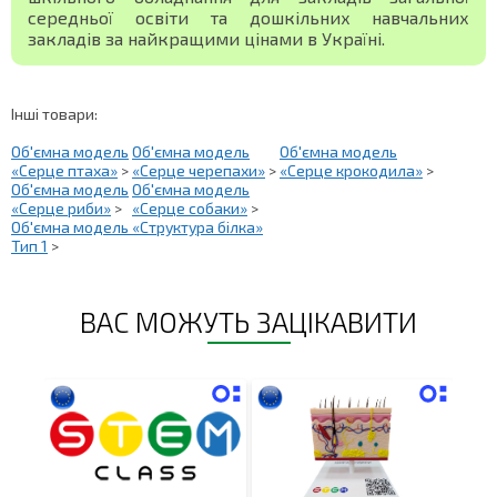
середньої освіти та дошкільних навчальних
закладів за найкращими цінами в Україні.
Інші товари:
Об'ємна модель
Об'ємна модель
Об'ємна модель
«Серце птаха»
>
«Серце черепахи»
>
«Серце крокодила»
>
Об'ємна модель
Об'ємна модель
«Серце риби»
>
«Серце собаки»
>
Об'ємна модель «Структура білка»
Тип 1
>
ВАС МОЖУТЬ ЗАЦІКАВИТИ