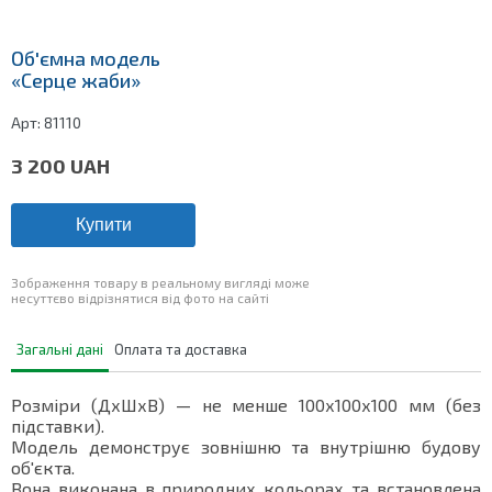
Об'ємна модель
«Серце жаби»
Арт:
81110
3 200
UAH
Купити
Зображення товару в реальному вигляді може
несуттєво відрізнятися від фото на сайті
Загальні дані
Оплата та доставка
Розміри (ДхШхВ) — не менше 100х100х100 мм (без
підставки).
Модель демонструє зовнішню та внутрішню будову
об'єкта.
Вона виконана в природних кольорах та встановлена