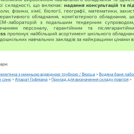
ої складності, що включає:
надання консультацій та пі
оли, фізики, хімії, біології, географії, математики, зах
терактивного обладнання, комп'ютерного обладнання, шк
EM-лабораторій з подальшим тендерним супроводом, 
вчанням персоналу, гарантійним та післягарантій
ass
пропонує найбільший асортимент шкільного обладнання
 дошкільних навчальних закладів за найкращими цінами в 
вари:
ерегінна з нижньою відвідною трубкою / Вюрца
>
Водяна баня лабо
е синє
>
Апарат Гофмана
>
Прилад для визначення складу повітря
>