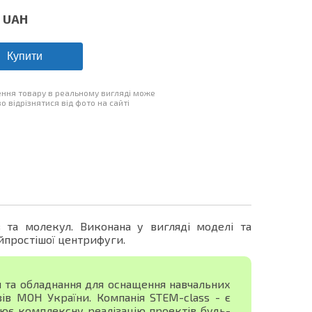
UAH
Купити
ння товару в реальному вигляді може
о відрізнятися від фото на сайті
 та молекул. Виконана у вигляді моделі та
айпростішої центрифуги.
я та обладнання для оснащення навчальних
зів МОН України. Компанія STEM-class - є
ює комплексну реалізацію проектів будь-