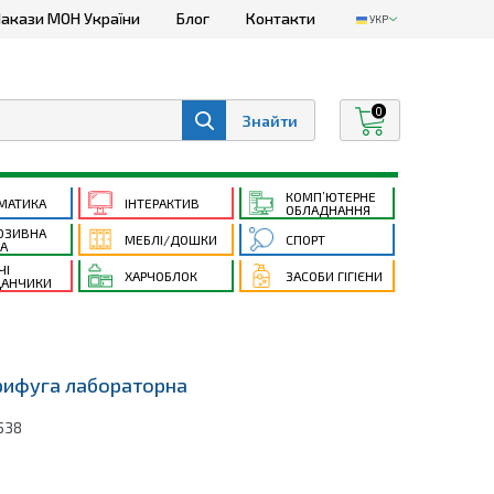
акази МОН України
Блог
Контакти
УКР
0
КОМП’ЮТЕРНЕ
МАТИКА
ІНТЕРАКТИВ
ОБЛАДНАННЯ
ЮЗИВНА
МЕБЛІ/ДОШКИ
СПОРТ
ТА
ЧІ
ХАРЧОБЛОК
ЗАСОБИ ГІГІЄНИ
АНЧИКИ
рифуга лабораторна
538