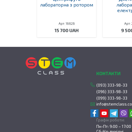
сальний
лабораторна з ротором
лабор
елект
 69129
Арт: 16626
Арт:
0 UAH
15 700 UAH
9 50
КОНТАКТИ
(093) 333-98-33
(096) 333-98-33
(099) 333-98-33
info@stemclass.c
Графік роботи:
Пн-Пт: 9:00 – 17:00
Сб-Нд: вихідні