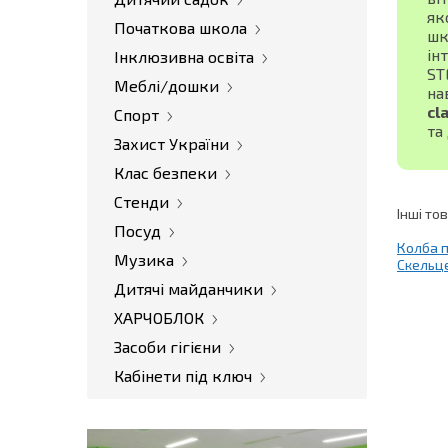
як
Початкова школа
шк
ін
Інклюзивна освіта
ST
Меблі/дошки
на
cl
Спорт
та
Захист України
Клас безпеки
Стенди
Інші то
Посуд
Колба п
Музика
Скельц
Дитячі майданчики
ХАРЧОБЛОК
Засоби гігієни
Кабінети під ключ