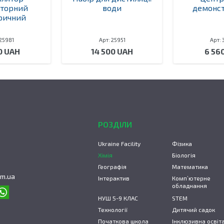
аторний
води
демонст
ричний
 25981
Арт: 25951
Арт: 
0 UAH
14 500 UAH
6 56
РОЗДІЛИ
Ukraine Facility
Фізика
Хімія
Біологія
Географія
Математика
om.ua
Інтерактив
Комп’ютерне
обладнання
НУШ 5-9 КЛАС
STEM
Технології
Дитячий садок
Початкова школа
Інклюзивна освіт