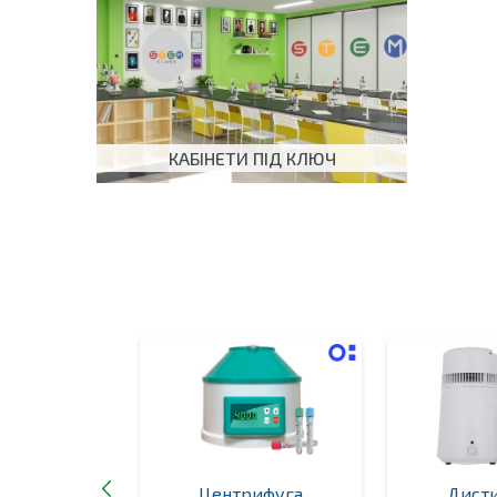
КАБІНЕТИ ПІД КЛЮЧ
ьник
Центрифуга
Дист