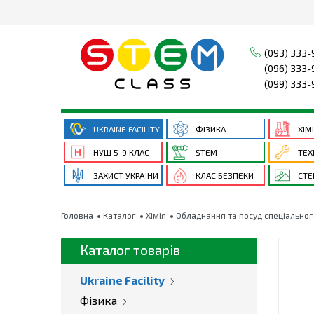
(093) 333-
(096) 333-
(099) 333-
UKRAINE FACILITY
ФІЗИКА
ХІМ
НУШ 5-9 КЛАС
STEM
ТЕХ
ЗАХИСТ УКРАЇНИ
КЛАС БЕЗПЕКИ
СТЕ
Головна
Каталог
Хімія
Обладнання та посуд спеціально
Каталог товарів
Ukraine Facility
Фізика