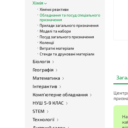
Хімія
Хімічні реактиви
Обладнання та посуд спеціального
призначення
Прилади загального призначення
Моделі та набори
Посуд загального призначення
Колекції
Витратні матеріали
Стенди та друковані матеріали
Біологія
Географія
Зага
Математика
Інтерактив
Центр
Комп’ютерне обладнання
призна
НУШ 5-9 КЛАС
STEM
На
Технології
ка
ві
Дитячий садок