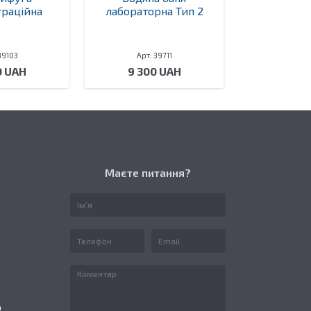
раційна
лабораторна Тип 2
лаборато
39103
Арт: 39711
Арт: 
0 UAH
9 300 UAH
11 50
Маєте питання?
а