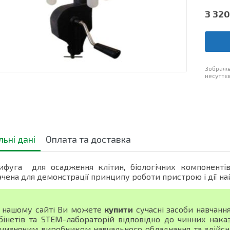
3 320
Зображе
несуттєв
льні дані
Оплата та доставка
ифуга для осадження клітин, біологічних компонентів
чена для демонстрації принципу роботи пристрою і дії н
 нашому сайті Ви можете
купити
сучасні засоби навчанн
бінетів та STEM-лабораторій відповідно до чинних нака
тчизняним виробником навчального обладнання та здійсн