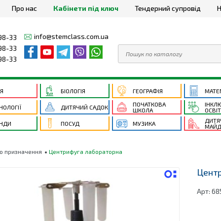
Про нас
Кабінети під ключ
Тендерний супровід
Н
info@stemclass.com.ua
98-33
98-33
98-33
ІЯ
БІОЛОГІЯ
ГЕОГРАФІЯ
МАТЕ
ПОЧАТКОВА
ІНКЛ
НОЛОГІЇ
ДИТЯЧИЙ САДОК
ШКОЛА
ОСВІ
ДИТЯ
НДИ
ПОСУД
МУЗИКА
МАЙД
го призначення
Центрифуга лабораторна
Цент
Арт:
68