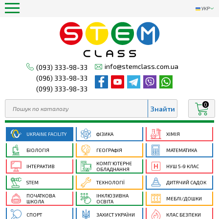
УКР
info@stemclass.com.ua
(093) 333-98-33
(096) 333-98-33
(099) 333-98-33
0
UKRAINE FACILITY
ФІЗИКА
ХІМІЯ
БІОЛОГІЯ
ГЕОГРАФІЯ
МАТЕМАТИКА
КОМП’ЮТЕРНЕ
ІНТЕРАКТИВ
НУШ 5-9 КЛАС
ОБЛАДНАННЯ
STEM
ТЕХНОЛОГІЇ
ДИТЯЧИЙ САДОК
ПОЧАТКОВА
ІНКЛЮЗИВНА
МЕБЛІ/ДОШКИ
ШКОЛА
ОСВІТА
СПОРТ
ЗАХИСТ УКРАЇНИ
КЛАС БЕЗПЕКИ