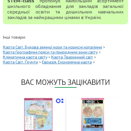
STEM-class
пропонує найбільший асортимент
шкільного обладнання для закладів загальної
середньої освіти та дошкільних навчальних
закладів за найкращими цінами в Україні.
Інші товари:
Карта Світ. Будова земної кори та корисні копалини
>
Карта Географічні пояси та природничі зони світу
>
Кліматична карта світу
>
Карта Тваринний світ
>
Карта Світ. Ґрунти
>
Євразія. Економічна карта
>
ВАС МОЖУТЬ ЗАЦІКАВИТИ