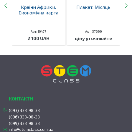
Країни Африки.
Плакат. Місяць
К
іту
Економічна карта
Арт: 19477
Арт: 37699
2 100 UAH
ціну уточнюйте
КОНТАКТИ
(093) 333-98-33
(096) 333-98-33
(099) 333-98-33
info@stemclass.com.ua