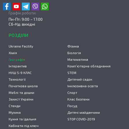
Графік роботи:
Пн-Пт: 9:00 – 17:00
Сб-Нд: вихідні
РОЗДІЛИ
Ukraine Facility
Фізика
Хімія
Біологія
Географія
Математика
Інтерактив
Комп’ютерне обладнання
НУШ 5-9 КЛАС
STEM
Технології
Дитячий садок
Початкова школа
Інклюзивна освіта
Меблі та дошки
Спорт
Захист України
Клас безпеки
Стенди
Посуд
Музика
Дитячі майданчики
Кухня та їдальня
STOP COVID-2019
Кабінети під ключ