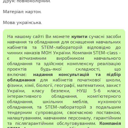
Друк: повноколірний.
Матеріал: картон.
Мова: українська.
На нашому сайті Ви можете
купити
сучасні засоби
навчання та обладнання для оснащення навчальних
кабінетів та STEM-лабораторій відповідно до
чинних наказів МОН України. Компанія STEM-class -
є вітчизняним виробником навчального
обладнання та здійснює комплексну реалізацію
проектів будь-якої складності, що
включає:
надання консультацій та підбір
обладнання
для кабінетів початкової школи,
фізики, хімії, біології, географії, математики, захист
України, класу безпеки, НУШ 5-6 класи,
інтерактивного обладнання, комп'ютерного
обладнання, шкільних меблів, кухонного
обладнання, та STEM-лабораторій з подальшим
тендерним супроводом, своєчасною поставкою,
налаштуванням, навчанням персоналу, гарантійним
та післягарантійним обслуговуванням.
Компанія