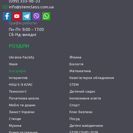
(099) 333-98-33
info@stemclass.com.ua
Графік роботи:
Пн-Пт: 9:00 – 17:00
Сб-Нд: вихідні
РОЗДІЛИ
Ukraine Facility
Фізика
Хімія
Біологія
Географія
Математика
Інтерактив
Комп’ютерне обладнання
НУШ 5-9 КЛАС
STEM
Технології
Дитячий садок
Початкова школа
Інклюзивна освіта
Меблі та дошки
Спорт
Захист України
Клас безпеки
Стенди
Посуд
Музика
Дитячі майданчики
Кухня та їдальня
STOP COVID-2019