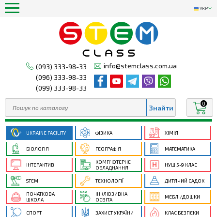
УКР
info@stemclass.com.ua
(093) 333-98-33
(096) 333-98-33
(099) 333-98-33
0
UKRAINE FACILITY
ФІЗИКА
ХІМІЯ
БІОЛОГІЯ
ГЕОГРАФІЯ
МАТЕМАТИКА
КОМП’ЮТЕРНЕ
ІНТЕРАКТИВ
НУШ 5-9 КЛАС
ОБЛАДНАННЯ
STEM
ТЕХНОЛОГІЇ
ДИТЯЧИЙ САДОК
ПОЧАТКОВА
ІНКЛЮЗИВНА
МЕБЛІ/ДОШКИ
ШКОЛА
ОСВІТА
СПОРТ
ЗАХИСТ УКРАЇНИ
КЛАС БЕЗПЕКИ