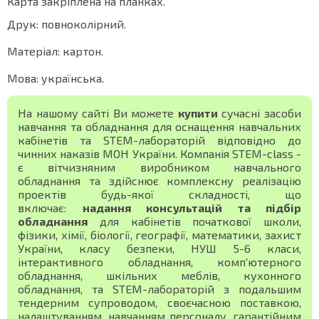
Карта закріплена на планках.
Друк: повноколірний.
Матеріал: картон.
Мова: українська.
На нашому сайті Ви можете
купити
сучасні засоби
навчання та обладнання для оснащення навчальних
кабінетів та STEM-лабораторій відповідно до
чинних наказів МОН України. Компанія STEM-class -
є вітчизняним виробником навчального
обладнання та здійснює комплексну реалізацію
проектів будь-якої складності, що
включає:
надання консультацій та підбір
обладнання
для кабінетів початкової школи,
фізики, хімії, біології, географії, математики, захист
України, класу безпеки, НУШ 5-6 класи,
інтерактивного обладнання, комп'ютерного
обладнання, шкільних меблів, кухонного
обладнання, та STEM-лабораторій з подальшим
тендерним супроводом, своєчасною поставкою,
налаштуванням, навчанням персоналу, гарантійним