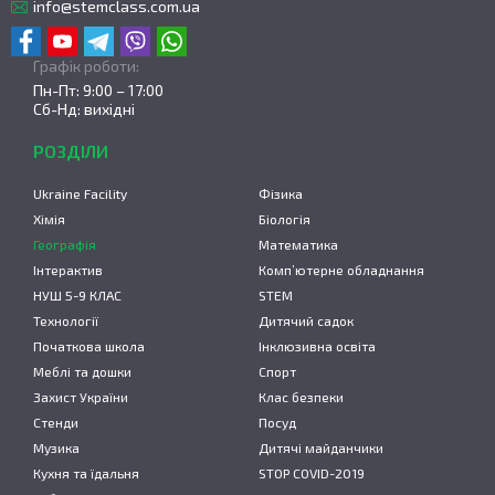
info@stemclass.com.ua
Графік роботи:
Пн-Пт: 9:00 – 17:00
Сб-Нд: вихідні
РОЗДІЛИ
Ukraine Facility
Фізика
Хімія
Біологія
Географія
Математика
Інтерактив
Комп’ютерне обладнання
НУШ 5-9 КЛАС
STEM
Технології
Дитячий садок
Початкова школа
Інклюзивна освіта
Меблі та дошки
Спорт
Захист України
Клас безпеки
Стенди
Посуд
Музика
Дитячі майданчики
Кухня та їдальня
STOP COVID-2019