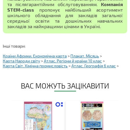
та післягарантійним обслуговуванням.
Компанія
STEM-class
пропонує найбільший асортимент
шкільного обладнання для закладів загальної
середньої освіти та дошкільних навчальних
закладів за найкращими цінами в Україні.
Інші товари:
Країни Африки. Економічна карта
>
Плакат. Місяць
>
Карта Народи світу
>
Атлас. Регіони й країни 10 клас
>
Карта Світ. Хімічна промисловість
>
Атлас. Географія 6 клас
>
ВАС МОЖУТЬ ЗАЦІКАВИТИ