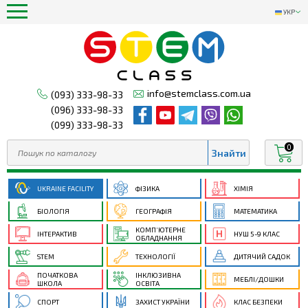
УКР
info@stemclass.com.ua
(093) 333-98-33
(096) 333-98-33
(099) 333-98-33
0
UKRAINE FACILITY
ФІЗИКА
ХІМІЯ
БІОЛОГІЯ
ГЕОГРАФІЯ
МАТЕМАТИКА
КОМП’ЮТЕРНЕ
ІНТЕРАКТИВ
НУШ 5-9 КЛАС
ОБЛАДНАННЯ
STEM
ТЕХНОЛОГІЇ
ДИТЯЧИЙ САДОК
ПОЧАТКОВА
ІНКЛЮЗИВНА
МЕБЛІ/ДОШКИ
ШКОЛА
ОСВІТА
СПОРТ
ЗАХИСТ УКРАЇНИ
КЛАС БЕЗПЕКИ