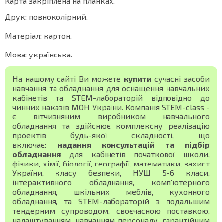
Карта закріплена на планках.
Друк: повноколірний.
Матеріал: картон.
Мова: українська.
На нашому сайті Ви можете
купити
сучасні засоби
навчання та обладнання для оснащення навчальних
кабінетів та STEM-лабораторій відповідно до
чинних наказів МОН України. Компанія STEM-class -
є вітчизняним виробником навчального
обладнання та здійснює комплексну реалізацію
проектів будь-якої складності, що
включає:
надання консультацій та підбір
обладнання
для кабінетів початкової школи,
фізики, хімії, біології, географії, математики, захист
України, класу безпеки, НУШ 5-6 класи,
інтерактивного обладнання, комп'ютерного
обладнання, шкільних меблів, кухонного
обладнання, та STEM-лабораторій з подальшим
тендерним супроводом, своєчасною поставкою,
налаштуванням, навчанням персоналу, гарантійним