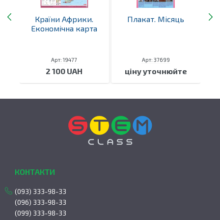
на
Країни Африки.
Плакат. Місяць
К
ь
Економічна карта
Арт: 19477
Арт: 37699
2 100 UAH
ціну уточнюйте
КОНТАКТИ
(093) 333-98-33
(096) 333-98-33
(099) 333-98-33