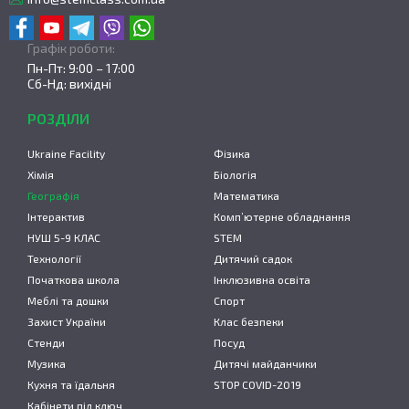
Графік роботи:
Пн-Пт: 9:00 – 17:00
Сб-Нд: вихідні
РОЗДІЛИ
Ukraine Facility
Фізика
Хімія
Біологія
Географія
Математика
Інтерактив
Комп’ютерне обладнання
НУШ 5-9 КЛАС
STEM
Технології
Дитячий садок
Початкова школа
Інклюзивна освіта
Меблі та дошки
Спорт
Захист України
Клас безпеки
Стенди
Посуд
Музика
Дитячі майданчики
Кухня та їдальня
STOP COVID-2019
Кабінети під ключ