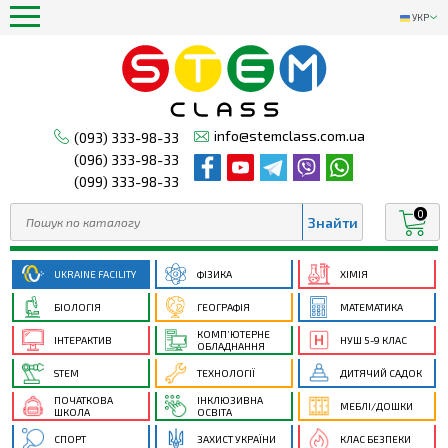
УКР
info@stemclass.com.ua
(093) 333-98-33
(096) 333-98-33
(099) 333-98-33
0
UKRAINE FACILITY
ФІЗИКА
ХІМІЯ
БІОЛОГІЯ
ГЕОГРАФІЯ
МАТЕМАТИКА
КОМП’ЮТЕРНЕ
ІНТЕРАКТИВ
НУШ 5-9 КЛАС
ОБЛАДНАННЯ
STEM
ТЕХНОЛОГІЇ
ДИТЯЧИЙ САДОК
ПОЧАТКОВА
ІНКЛЮЗИВНА
МЕБЛІ/ДОШКИ
ШКОЛА
ОСВІТА
СПОРТ
ЗАХИСТ УКРАЇНИ
КЛАС БЕЗПЕКИ