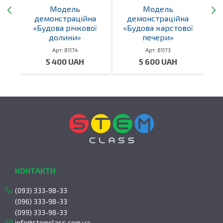
Модель
Модель
а
демонстраційна
демонстраційна
р»
«Будова річкової
«Будова карстової
долини»
печери»
Арт: 81174
Арт: 81173
5 400 UAH
5 600 UAH
КОНТАКТИ
(093) 333-98-33
(096) 333-98-33
(099) 333-98-33
info@stemclass.com.ua