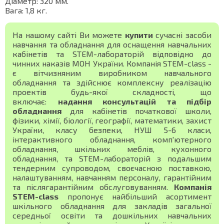
Діаметр: 320 мм.
Вага: 1,8 кг.
На нашому сайті Ви можете
купити
сучасні засоби
навчання та обладнання для оснащення навчальних
кабінетів та STEM-лабораторій відповідно до
чинних наказів МОН України. Компанія STEM-class -
є вітчизняним виробником навчального
обладнання та здійснює комплексну реалізацію
проектів будь-якої складності, що
включає:
надання консультацій та підбір
обладнання
для кабінетів початкової школи,
фізики, хімії, біології, географії, математики, захист
України, класу безпеки, НУШ 5-6 класи,
інтерактивного обладнання, комп'ютерного
обладнання, шкільних меблів, кухонного
обладнання, та STEM-лабораторій з подальшим
тендерним супроводом, своєчасною поставкою,
налаштуванням, навчанням персоналу, гарантійним
та післягарантійним обслуговуванням.
Компанія
STEM-class
пропонує найбільший асортимент
шкільного обладнання для закладів загальної
середньої освіти та дошкільних навчальних