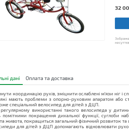
32 0
Зображе
несуттєв
льні дані
Оплата та доставка
ути координацію рухів, зміцнити ослаблені м'язи ніг і с
, які мають проблеми з опорно-руховим апаратом або 
же спеціальний велосипед для дітей з ДЦП.
егулярному використанні такого велосипеда у дитини
 помітними покращення дихальної функції, суглоби набу
та живота, покращиться загальний фізичний розвиток та 
педи для дітей з ДЦП допомагають відновлювати рухові 