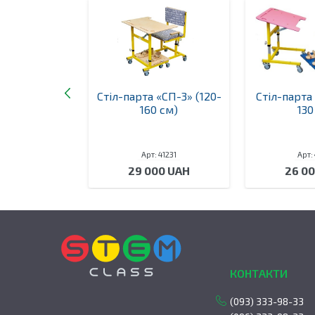
хила дитяча
Стіл-парта «СП-3» (120-
Стіл-парта
Д-1
160 см)
130
 41218
Арт: 41231
Арт:
00 UAH
29 000 UAH
26 0
КОНТАКТИ
(093) 333-98-33