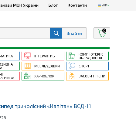
акази МОН України
Блог
Контакти
УКР
0
КОМП’ЮТЕРНЕ
МАТИКА
ІНТЕРАКТИВ
ОБЛАДНАННЯ
ЮЗИВНА
МЕБЛІ/ДОШКИ
СПОРТ
ТА
ЧІ
ХАРЧОБЛОК
ЗАСОБИ ГІГІЄНИ
АНЧИКИ
ипед триколісний «Капітан» ВСД-11
226