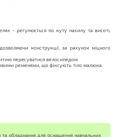
лях - регулюється по куту нахилу та висоті,
дозволяючи конструкції, за рахунок міцного
дитині пересуватися велосипедом
ковими ременями, що фіксують тіло малюка.
я та обладнання для оснащення навчальних