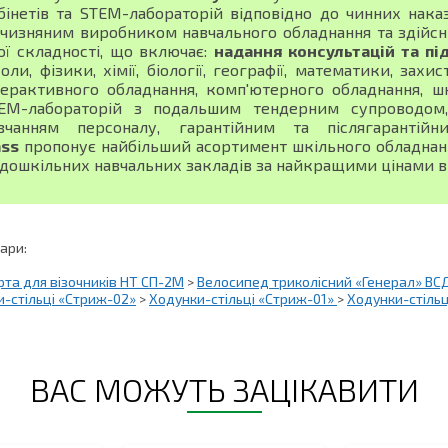
бінетів та STEM-лабораторій відповідно до чинних нака
тчизняним виробником навчального обладнання та здійсн
ої складності, що включає:
надання консультацій та пі
оли, фізики, хімії, біології, географії, математики, зах
терактивного обладнання, комп'ютерного обладнання, шк
EM-лабораторій з подальшим тендерним супроводом, 
вчанням персоналу, гарантійним та післягарантій
ass
пропонує найбільший асортимент шкільного обладнання
 дошкільних навчальних закладів за найкращими цінами в 
вари:
рта для візочників НТ СП-2М
>
Велосипед триколісний «Генерал» ВС
-стільці «Стриж-02»
>
Ходунки-стільці «Стриж-01»
>
Ходунки-стільц
ВАС МОЖУТЬ ЗАЦІКАВИТИ