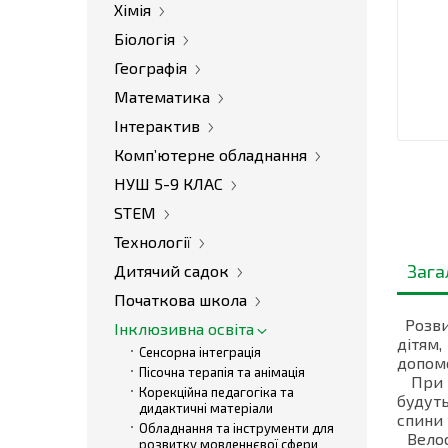
Хімія
Біологія
Географія
Математика
Інтерактив
Комп’ютерне обладнання
НУШ 5-9 КЛАС
STEM
Технології
Зага
Дитячий садок
Початкова школа
Розвин
Інклюзивна освіта
дітям
Сенсорна інтеграція
допомо
Пісочна терапія та анімація
При р
Корекційна педагогіка та
будуть
дидактичні матеріали
спини 
Обладнання та інструменти для
Велоси
розвитку мовленнєвої сфери