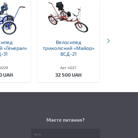
сипед
Велосипед
Ходунки
й «Генерал»
триколісний «Майор»
«Стри
-31
ВСД-21
41228
Арт: 41227
Арт: 
0 UAH
32 500 UAH
17 00
Маєте питання?