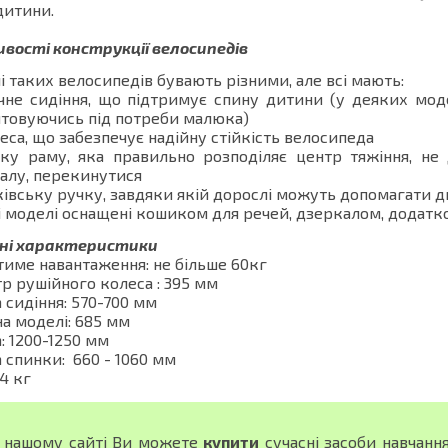
дитини.
ивості конструкції велосипедів
 таких велосипедів бувають різними, але всі мають:
чне сидіння, що підтримує спину дитини (у деяких моде
штовуючись під потреби малюка)
леса, що забезпечує надійну стійкість велосипеда
ьку раму, яка правильно розподіляє центр тяжіння, не 
алу, перекинутися
ківську ручку, завдяки якій дорослі можуть допомагати 
і моделі оснащені кошиком для речей, дзеркалом, додат
чні характеристики
име навантаження: не більше 60кг
р рушійного колеса : 395 мм
 сидіння: 570-700 мм
а моделі: 685 мм
: 1200-1250 мм
 спинки: 660 - 1060 мм
24 кг
 нашому сайті Ви можете
купити
сучасні засоби навчанн