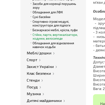
м'язи 
Засоби для корекції порушень
зору
Особл
Обладнання для ЛФК
Сухі басейни
Моделі
Спортивно-ігрові модулі,
- зру
конструктори для підлоги
підла
Безкаркасні меблі, крісла, пуфи
- 3 ко
Стійки, парти, вертикалізатори,
- низ
ходунки, велосипеди
матері
Обладнання для відновлення
- бать
навичок ходьби
- деяк
Меблі/дошки
Техні
Спорт
Допуст
Діамет
Захист України
Висота
Клас безпеки
Ширин
Висота
Стенди
Висота
Посуд
Вага: 
Музика
Дитячі майданчики
На