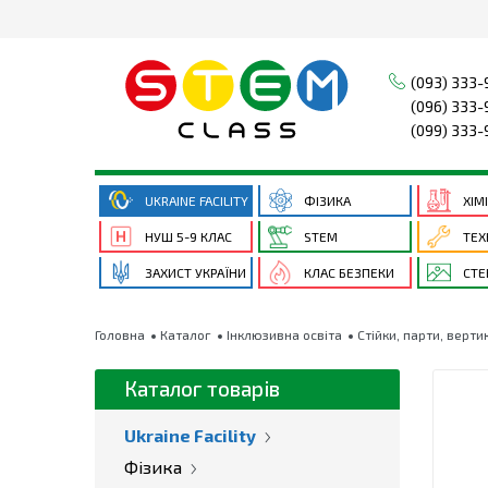
(093) 333-
(096) 333-
(099) 333-
UKRAINE FACILITY
ФІЗИКА
ХІМ
НУШ 5-9 КЛАС
STEM
ТЕХ
ЗАХИСТ УКРАЇНИ
КЛАС БЕЗПЕКИ
СТЕ
Головна
Каталог
Інклюзивна освіта
Стійки, парти, верти
Каталог товарів
Ukraine Facility
Фізика