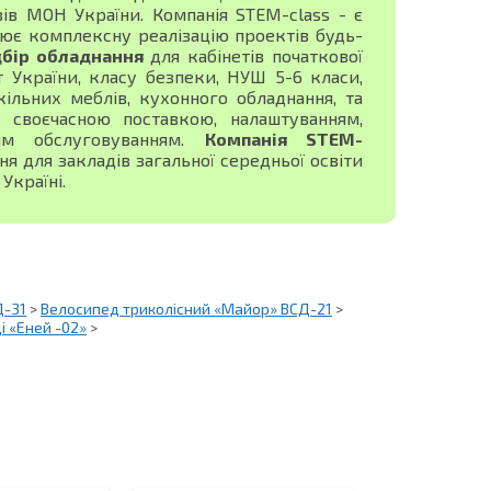
зів МОН України. Компанія STEM-class - є
ює комплексну реалізацію проектів будь-
дбір обладнання
для кабінетів початкової
ист України, класу безпеки, НУШ 5-6 класи,
ільних меблів, кухонного обладнання, та
своєчасною поставкою, налаштуванням,
ним обслуговуванням.
Компанія STEM-
 для закладів загальної середньої освіти
Україні.
Д-31
>
Велосипед триколісний «Майор» ВСД-21
>
і «Еней -02»
>