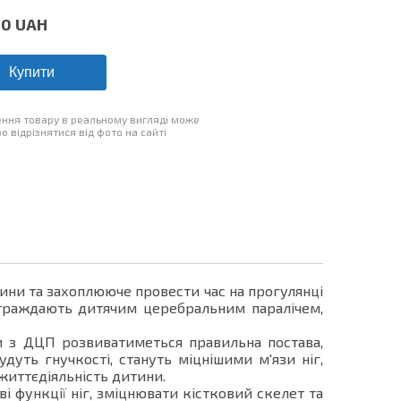
00
UAH
Купити
ння товару в реальному вигляді може
о відрізнятися від фото на сайті
пини та захоплююче провести час на прогулянці
страждають дитячим церебральним паралічем,
 з ДЦП розвиватиметься правильна постава,
дуть гнучкості, стануть міцнішими м'язи ніг,
життєдіяльність дитини.
функції ніг, зміцнювати кістковий скелет та