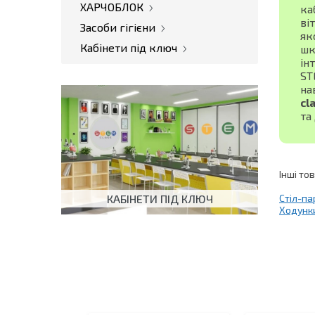
ХАРЧОБЛОК
ка
ві
Засоби гігієни
як
Кабінети під ключ
шк
ін
ST
на
cl
та
Інші то
КАБІНЕТИ ПІД КЛЮЧ
Стіл-па
Ходунки