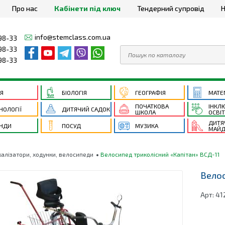
Про нас
Кабінети під ключ
Тендерний супровід
Н
info@stemclass.com.ua
98-33
98-33
98-33
ІЯ
БІОЛОГІЯ
ГЕОГРАФІЯ
МАТЕ
ПОЧАТКОВА
ІНКЛ
НОЛОГІЇ
ДИТЯЧИЙ САДОК
ШКОЛА
ОСВІ
ДИТЯ
НДИ
ПОСУД
МУЗИКА
МАЙД
калізатори, ходунки, велосипеди
Велосипед триколісний «Капітан» ВСД-11
Велос
Арт:
41