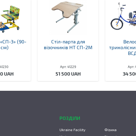
 «СП-3» (90-
Стіл-парта для
Вело
 см)
візочників НТ СП-2М
триколісни
ВСД
 41230
Арт: 41229
Арт: 
00 UAH
51 500 UAH
34 50
РОЗДІЛИ
Ukraine Facility
Фізика