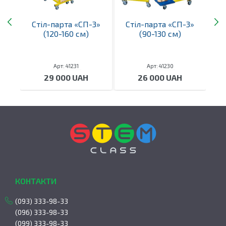
ьна
Стіл-парта «СП-3»
Стіл-парта «СП-3»
(120-160 см)
(90-130 см)
ві
Арт: 41231
Арт: 41230
29 000 UAH
26 000 UAH
КОНТАКТИ
(093) 333-98-33
(096) 333-98-33
(099) 333-98-33