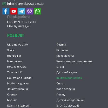
info@stemclass.com.ua
Графік роботи:
Пн-Пт: 9:00 – 17:00
Сб-Нд: вихідні
РОЗДІЛИ
Ukraine Facility
Фізика
Хімія
Біологія
Географія
Математика
Інтерактив
Комп’ютерне обладнання
НУШ 5-9 КЛАС
STEM
Технології
Дитячий садок
Початкова школа
Інклюзивна освіта
Меблі та дошки
Спорт
Захист України
Клас безпеки
Стенди
Посуд
Музика
Дитячі майданчики
Кухня та їдальня
STOP COVID-2019