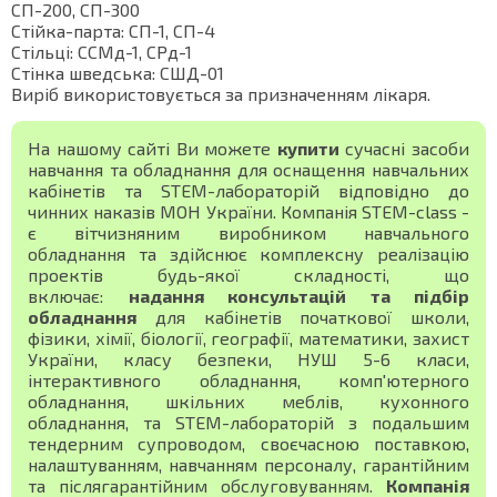
СП-200, СП-300
Стійка-парта: СП-1, СП-4
Стільці: ССМд-1, СРд-1
Стінка шведська: СШД-01
Виріб використовується за призначенням лікаря.
На нашому сайті Ви можете
купити
сучасні засоби
навчання та обладнання для оснащення навчальних
кабінетів та STEM-лабораторій відповідно до
чинних наказів МОН України. Компанія STEM-class -
є вітчизняним виробником навчального
обладнання та здійснює комплексну реалізацію
проектів будь-якої складності, що
включає:
надання консультацій та підбір
обладнання
для кабінетів початкової школи,
фізики, хімії, біології, географії, математики, захист
України, класу безпеки, НУШ 5-6 класи,
інтерактивного обладнання, комп'ютерного
обладнання, шкільних меблів, кухонного
обладнання, та STEM-лабораторій з подальшим
тендерним супроводом, своєчасною поставкою,
налаштуванням, навчанням персоналу, гарантійним
та післягарантійним обслуговуванням.
Компанія