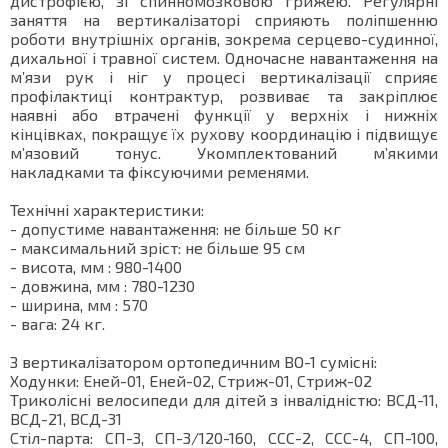
дистрофією, зі спинномозковою грижею. Регулярні
заняття на вертикалізаторі сприяють поліпшенню
роботи внутрішніх органів, зокрема серцево-судинної,
дихальної і травної систем. Одночасне навантаження на
м’язи рук і ніг у процесі вертикалізації сприяє
профілактиці контрактур, розвиває та закріплює
наявні або втрачені функції у верхніх і нижніх
кінцівках, покращує їх рухову координацію і підвищує
м’язовий тонус. Укомплектований м’якими
накладками та фіксуючими ременями.
Технічні характеристики:
- допустиме навантаження: не більше 50 кг
- максимальний зріст: не більше 95 cм
- висота, мм : 980-1400
- довжина, мм : 780-1230
- ширина, мм : 570
- вага: 24 кг.
З вертикалізатором ортопедичним ВО-1 сумісні:
Ходунки: Еней-01, Еней-02, Стриж-01, Стриж-02
Триколісні велосипеди для дітей з інвалідністю: ВСД-11,
ВСД-21, ВСД-31
Стіл-парта: СП-3, СП-3/120-160, ССС-2, ССС-4, СП-100,