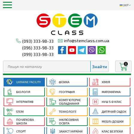
УКР
info@stemclass.com.ua
(093) 333-98-33
(096) 333-98-33
(099) 333-98-33
0
UKRAINE FACILITY
ФІЗИКА
ХІМІЯ
БІОЛОГІЯ
ГЕОГРАФІЯ
МАТЕМАТИКА
КОМП’ЮТЕРНЕ
ІНТЕРАКТИВ
НУШ 5-9 КЛАС
ОБЛАДНАННЯ
STEM
ТЕХНОЛОГІЇ
ДИТЯЧИЙ САДОК
ПОЧАТКОВА
ІНКЛЮЗИВНА
МЕБЛІ/ДОШКИ
ШКОЛА
ОСВІТА
СПОРТ
ЗАХИСТ УКРАЇНИ
КЛАС БЕЗПЕКИ