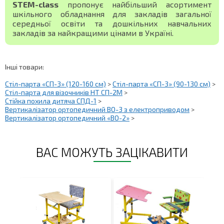
STEM-class
пропонує найбільший асортимент
шкільного обладнання для закладів загальної
середньої освіти та дошкільних навчальних
закладів за найкращими цінами в Україні.
Інші товари:
Стіл-парта «СП-3» (120-160 см)
>
Стіл-парта «СП-3» (90-130 см)
>
Стіл-парта для візочників НТ СП-2М
>
Стійка похила дитяча СПД-1
>
Вертикалізатор ортопедичний ВО-3 з електроприводом
>
Вертикалізатор ортопедичний «ВО-2»
>
ВАС МОЖУТЬ ЗАЦІКАВИТИ