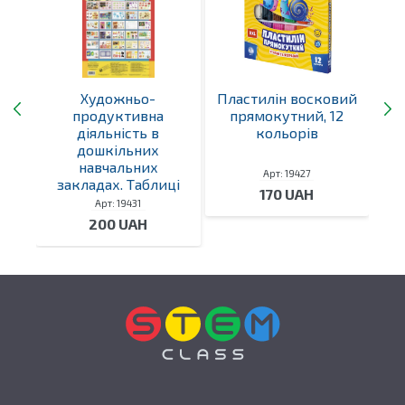
ір
Художньо-
Пластилін восковий
4-х
продуктивна
прямокутний, 12
р
а”,
діяльність в
кольорів
дошкільних
”,
навчальних
Арт: 19427
закладах. Таблиці
170 UAH
Арт: 19431
200 UAH