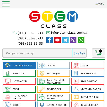
УКР
info@stemclass.com.ua
(093) 333-98-33
(096) 333-98-33
(099) 333-98-33
0
UKRAINE FACILITY
ФІЗИКА
ХІМІЯ
БІОЛОГІЯ
ГЕОГРАФІЯ
МАТЕМАТИКА
КОМП’ЮТЕРНЕ
ІНТЕРАКТИВ
НУШ 5-9 КЛАС
ОБЛАДНАННЯ
STEM
ТЕХНОЛОГІЇ
ДИТЯЧИЙ САДОК
ПОЧАТКОВА
ІНКЛЮЗИВНА
МЕБЛІ/ДОШКИ
ШКОЛА
ОСВІТА
СПОРТ
ЗАХИСТ УКРАЇНИ
КЛАС БЕЗПЕКИ