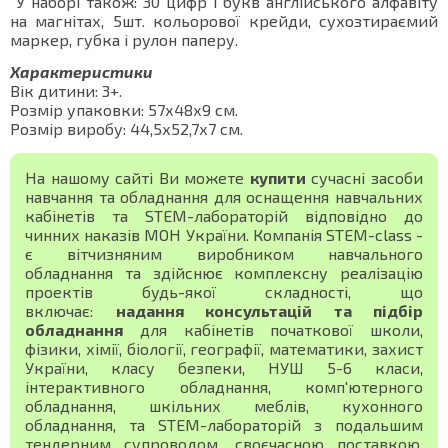
У наборі також: 30 цифр і букв англійського алфавіту
на магнітах, 5шт. кольорової крейди, сухозтираємий
маркер, губка і рулон паперу.
Характеристики
Вік дитини: 3+.
Розмір упаковки: 57х48х9 см.
Розмір виробу: 44,5х52,7х7 см.
На нашому сайті Ви можете
купити
сучасні засоби
навчання та обладнання для оснащення навчальних
кабінетів та STEM-лабораторій відповідно до
чинних наказів МОН України. Компанія STEM-class -
є вітчизняним виробником навчального
обладнання та здійснює комплексну реалізацію
проектів будь-якої складності, що
включає:
надання консультацій та підбір
обладнання
для кабінетів початкової школи,
фізики, хімії, біології, географії, математики, захист
України, класу безпеки, НУШ 5-6 класи,
інтерактивного обладнання, комп'ютерного
обладнання, шкільних меблів, кухонного
обладнання, та STEM-лабораторій з подальшим
тендерним супроводом, своєчасною поставкою,