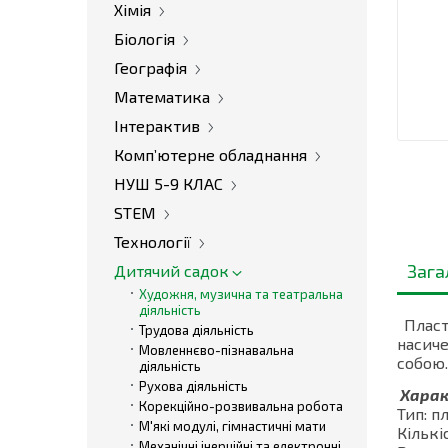
Хімія
Біологія
Географія
Математика
Інтерактив
Комп’ютерне обладнання
НУШ 5-9 КЛАС
STEM
Технології
Зага
Дитячий садок
Художня, музична та театральна
діяльність
Пласти
Трудова діяльність
насиче
Мовленнєво-пізнавальна
собою.
діяльність
Рухова діяльність
Хара
Корекційно-розвивальна робота
Тип: п
М'які модулі, гімнастичні мати
Кількі
Механічні інерційні та електронні