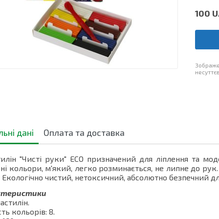
100
U
Зображе
несуттєв
льні дані
Оплата та доставка
лін "Чисті руки" ECO призначений для ліплення та моде
ні кольори, м'який, легко розминається, не липне до ру
 Екологічно чистий, нетоксичний, абсолютно безпечний д
ктеристики
ластилін.
сть кольорів: 8.