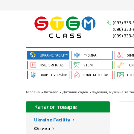
(093) 333-
(096) 333-
(099) 333-
UKRAINE FACILITY
ФІЗИКА
ХІМ
НУШ 5-9 КЛАС
STEM
ТЕХ
ЗАХИСТ УКРАЇНИ
КЛАС БЕЗПЕКИ
СТЕ
Головна
Каталог
Дитячий садок
Художня, музична та те
Каталог товарів
Ukraine Facility
Фізика