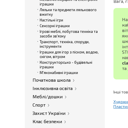
Вага, г
іграшки
Ляльки та предмети лялькового
вжитку
На
Настільні ігри
ка
Сенсорні іграшки
ві
Ігрові меблі, побутова техніка та
як
засоби зв'язку
шк
Транспорт, техніка, споруди,
ін
інструменти
ST
Іграшки для ігор з піском, водою,
снігом, вітром
на
Конструкторсько - будівельні
cl
іграшки
та
М'яконабивні іграшки
Початкова школа
Інклюзивна освіта
Інші то
Меблі/дошки
Художнь
Спорт
Пластил
Захист України
Клас безпеки