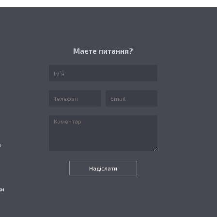
Маєте питання?
а
ки