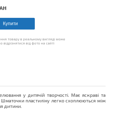
AH
Купити
ння товару в реальному вигляді може
о відрізнятися від фото на сайті
лювання у дитячій творчості. Має яскраві та
к. Шматочки пластиліну легко схоплюються між
ля дитини.