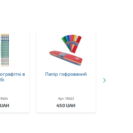
ографітні в
Папір гофрований
Кольоров
бі
металі
19424
Арт: 19423
Арт: 
 UAH
450 UAH
80 