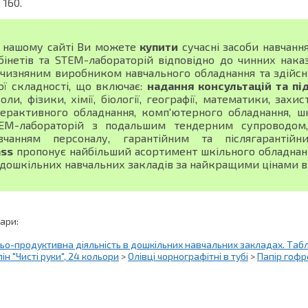
: 160.
 нашому сайті Ви можете
купити
сучасні засоби навчанн
бінетів та STEM-лабораторій відповідно до чинних нака
тчизняним виробником навчального обладнання та здійсн
ої складності, що включає:
надання консультацій та пі
оли, фізики, хімії, біології, географії, математики, зах
терактивного обладнання, комп'ютерного обладнання, шк
EM-лабораторій з подальшим тендерним супроводом, 
вчанням персоналу, гарантійним та післягарантій
ass
пропонує найбільший асортимент шкільного обладнання
 дошкільних навчальних закладів за найкращими цінами в 
вари:
о-продуктивна діяльність в дошкільних навчальних закладах. Таб
ін "Чисті руки", 24 кольори
>
Олівці чорнографітні в тубі
>
Папір гоф