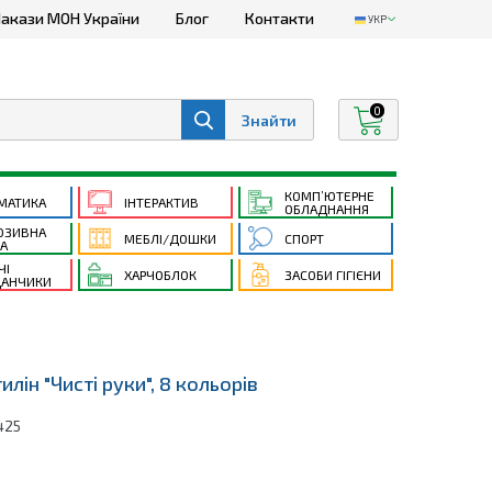
акази МОН України
Блог
Контакти
УКР
0
КОМП’ЮТЕРНЕ
МАТИКА
ІНТЕРАКТИВ
ОБЛАДНАННЯ
ЮЗИВНА
МЕБЛІ/ДОШКИ
СПОРТ
ТА
ЧІ
ХАРЧОБЛОК
ЗАСОБИ ГІГІЄНИ
АНЧИКИ
илін "Чисті руки", 8 кольорів
425