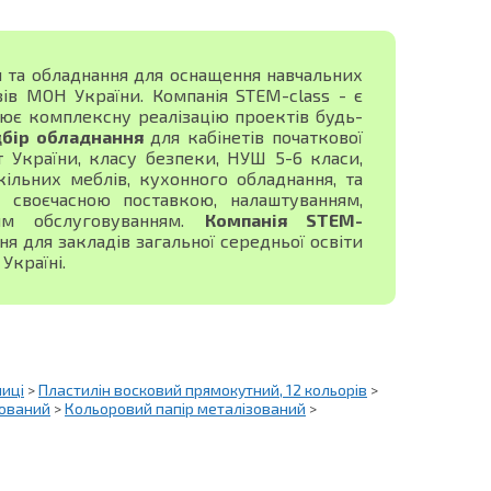
я та обладнання для оснащення навчальних
зів МОН України. Компанія STEM-class - є
ює комплексну реалізацію проектів будь-
дбір обладнання
для кабінетів початкової
ист України, класу безпеки, НУШ 5-6 класи,
ільних меблів, кухонного обладнання, та
своєчасною поставкою, налаштуванням,
ним обслуговуванням.
Компанія STEM-
 для закладів загальної середньої освіти
Україні.
лиці
>
Пластилін восковий прямокутний, 12 кольорів
>
рований
>
Кольоровий папір металізований
>