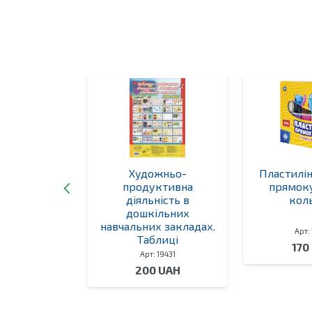
ней. Набір
Художньо-
Пластилі
ів для 4-х
продуктивна
прямоку
к “Три
діяльність в
кол
,”Курочка
дошкільних
ба”,
навчальних закладах.
Арт:
”Солом’яний
Таблиці
170
чок”
Арт: 19431
 19416
200 UAH
0 UAH