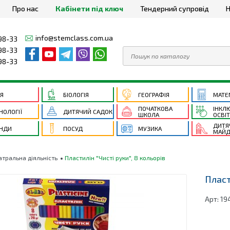
Про нас
Кабінети під ключ
Тендерний супровід
Н
info@stemclass.com.ua
98-33
98-33
98-33
ІЯ
БІОЛОГІЯ
ГЕОГРАФІЯ
МАТЕ
ПОЧАТКОВА
ІНКЛ
НОЛОГІЇ
ДИТЯЧИЙ САДОК
ШКОЛА
ОСВІ
ДИТЯ
НДИ
ПОСУД
МУЗИКА
МАЙД
атральна діяльність
Пластилін "Чисті руки", 8 кольорів
Пласт
Арт:
19