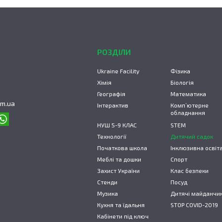
РОЗДІЛИ
Ukraine Facility
Фізика
Хімія
Біологія
Географія
Математика
om.ua
Інтерактив
Комп’ютерне
обладнання
НУШ 5-9 КЛАС
STEM
Технології
Дитячий садок
Початкова школа
Інклюзивна освіт
Меблі та дошки
Спорт
Захист України
Клас безпеки
Стенди
Посуд
Музика
Дитячі майданчи
Кухня та їдальня
STOP COVID-2019
Кабінети під ключ