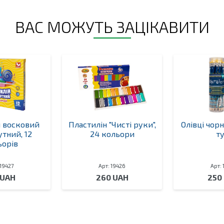
ВАС МОЖУТЬ ЗАЦІКАВИТИ
н восковий
Пластилін "Чисті руки",
Олівці чорн
тний, 12
24 кольори
ту
ьорів
 19427
Арт: 19426
Арт: 
 UAH
260 UAH
250