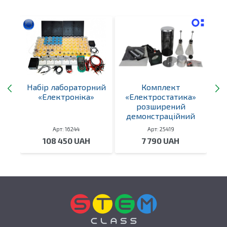
Набір лабораторний
Комплект
На
ів
«Електроніка»
«Електростатика»
у.
розширений
демонстраційний
Арт: 16244
Арт: 25419
108 450 UAH
7 790 UAH