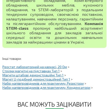
інтерактивного обладнання, комп'ютерного
обладнання, шкільних меблів, кухонного
обладнання, та STEM-лабораторій з подальшим
тендерним супроводом, своєчасною поставкою,
налаштуванням, навчанням персоналу, гарантійним
та післягарантійним обслуговуванням.
Компанія
STEM-class
пропонує найбільший асортимент
шкільного обладнання для закладів загальної
середньої освіти та дошкільних навчальних
закладів за найкращими цінами в Україні.
Інші товари:
Реостат лабораторний на каркасі, 20 Ом
>
Стрілки магнітні на підставках Тип 1
>
Магніти штабові демонстраційні Тип 1
>
Магніт U-подібний демонстраційний Тип 1
>
Набір напівпровідників для практикуму. Резистори
>
Набір напівпровідників для практикуму. Конденсатори
>
ВАС МОЖУТЬ ЗАЦІКАВИТИ