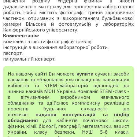
вивчення розділу «Ядерна фізика» в якості
дидактичного матеріалу для проведення лабораторної
роботи. Набір містить фотографії треків заряджених
частинок, отриманих з використанням бульбашкової
камери Вільсона й фотоемульсій у лабораторіях
Каліфорнійського університету.
Комплектація:
комплект з шести фотографій треків;
інструкція з виконання лабораторної роботи;
паспорт;
пакувальний конверт.
На нашому сайті Ви можете
купити
сучасні засоби
навчання та обладнання для оснащення навчальних
кабінетів та STEM-лабораторій відповідно до
чинних наказів МОН України. Компанія STEM-class -
є вітчизняним виробником навчального
обладнання та здійснює комплексну реалізацію
проектів будь-якої складності, що
включає:
надання консультацій та підбір
обладнання
для кабінетів початкової школи,
фізики, хімії, біології, географії, математики, захист
України, класу безпеки, НУШ 5-6 класи,