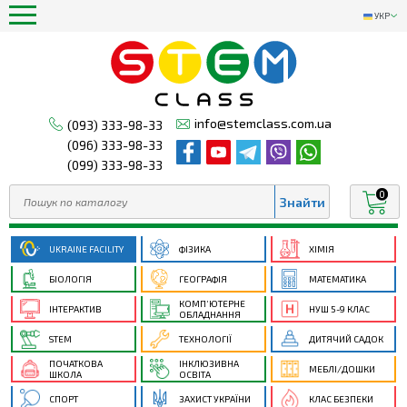
УКР
info@stemclass.com.ua
(093) 333-98-33
(096) 333-98-33
(099) 333-98-33
0
UKRAINE FACILITY
ФІЗИКА
ХІМІЯ
БІОЛОГІЯ
ГЕОГРАФІЯ
МАТЕМАТИКА
КОМП’ЮТЕРНЕ
ІНТЕРАКТИВ
НУШ 5-9 КЛАС
ОБЛАДНАННЯ
STEM
ТЕХНОЛОГІЇ
ДИТЯЧИЙ САДОК
ПОЧАТКОВА
ІНКЛЮЗИВНА
МЕБЛІ/ДОШКИ
ШКОЛА
ОСВІТА
СПОРТ
ЗАХИСТ УКРАЇНИ
КЛАС БЕЗПЕКИ