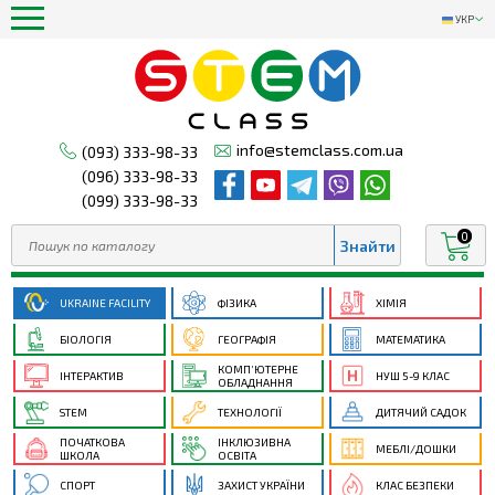
УКР
info@stemclass.com.ua
(093) 333-98-33
(096) 333-98-33
(099) 333-98-33
0
UKRAINE FACILITY
ФІЗИКА
ХІМІЯ
БІОЛОГІЯ
ГЕОГРАФІЯ
МАТЕМАТИКА
КОМП’ЮТЕРНЕ
ІНТЕРАКТИВ
НУШ 5-9 КЛАС
ОБЛАДНАННЯ
STEM
ТЕХНОЛОГІЇ
ДИТЯЧИЙ САДОК
ПОЧАТКОВА
ІНКЛЮЗИВНА
МЕБЛІ/ДОШКИ
ШКОЛА
ОСВІТА
СПОРТ
ЗАХИСТ УКРАЇНИ
КЛАС БЕЗПЕКИ