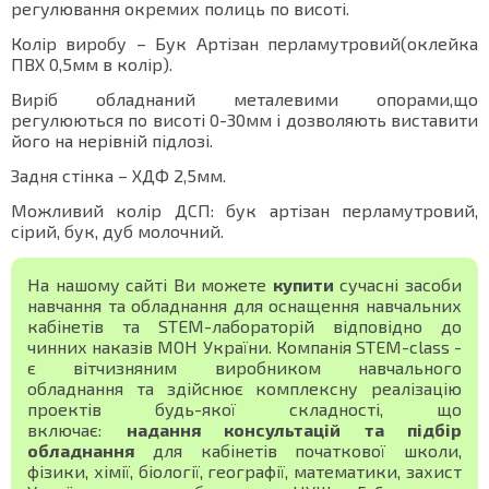
регулювання окремих полиць по висоті.
Колір виробу – Бук Артізан перламутровий(оклейка
ПВХ 0,5мм в колір).
Виріб обладнаний металевими опорами,що
регулюються по висоті 0-30мм і дозволяють виставити
його на нерівній підлозі.
Задня стінка – ХДФ 2,5мм.
Можливий колір ДСП: бук артізан перламутровий,
сірий, бук, дуб молочний.
На нашому сайті Ви можете
купити
сучасні засоби
навчання та обладнання для оснащення навчальних
кабінетів та STEM-лабораторій відповідно до
чинних наказів МОН України. Компанія STEM-class -
є вітчизняним виробником навчального
обладнання та здійснює комплексну реалізацію
проектів будь-якої складності, що
включає:
надання консультацій та підбір
обладнання
для кабінетів початкової школи,
фізики, хімії, біології, географії, математики, захист