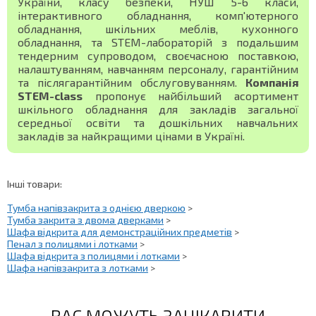
України, класу безпеки, НУШ 5-6 класи,
інтерактивного обладнання, комп'ютерного
обладнання, шкільних меблів, кухонного
обладнання, та STEM-лабораторій з подальшим
тендерним супроводом, своєчасною поставкою,
налаштуванням, навчанням персоналу, гарантійним
та післягарантійним обслуговуванням.
Компанія
STEM-class
пропонує найбільший асортимент
шкільного обладнання для закладів загальної
середньої освіти та дошкільних навчальних
закладів за найкращими цінами в Україні.
Інші товари:
Тумба напівзакрита з однією дверкою
>
Тумба закрита з двома дверками
>
Шафа відкрита для демонстраційних предметів
>
Пенал з полицями і лотками
>
Шафа відкрита з полицями і лотками
>
Шафа напівзакрита з лотками
>