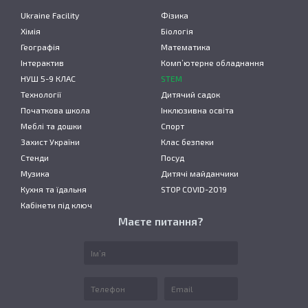
Ukraine Facility
Фізика
Хімія
Біологія
Географія
Математика
Інтерактив
Комп’ютерне обладнання
НУШ 5-9 КЛАС
STEM
Технології
Дитячий садок
Початкова школа
Інклюзивна освіта
Меблі та дошки
Спорт
Захист України
Клас безпеки
Стенди
Посуд
Музика
Дитячі майданчики
Кухня та їдальня
STOP COVID-2019
Кабінети під ключ
Маєте питання?