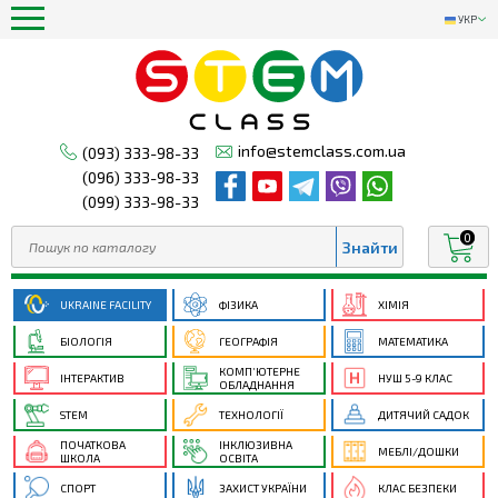
УКР
info@stemclass.com.ua
(093) 333-98-33
(096) 333-98-33
(099) 333-98-33
0
UKRAINE FACILITY
ФІЗИКА
ХІМІЯ
БІОЛОГІЯ
ГЕОГРАФІЯ
МАТЕМАТИКА
КОМП’ЮТЕРНЕ
ІНТЕРАКТИВ
НУШ 5-9 КЛАС
ОБЛАДНАННЯ
STEM
ТЕХНОЛОГІЇ
ДИТЯЧИЙ САДОК
ПОЧАТКОВА
ІНКЛЮЗИВНА
МЕБЛІ/ДОШКИ
ШКОЛА
ОСВІТА
СПОРТ
ЗАХИСТ УКРАЇНИ
КЛАС БЕЗПЕКИ