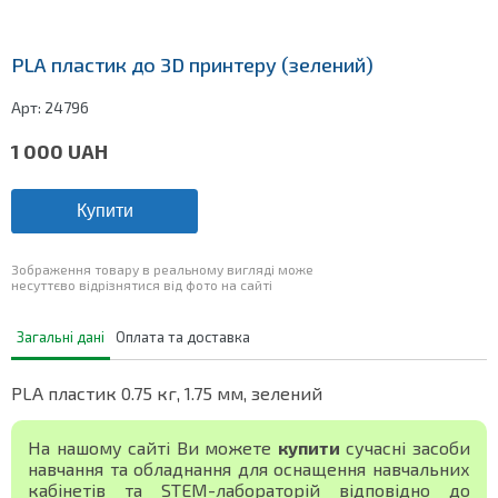
PLA пластик до 3D принтеру (зелений)
Арт:
24796
1 000
UAH
Купити
Зображення товару в реальному вигляді може
несуттєво відрізнятися від фото на сайті
Загальні дані
Оплата та доставка
PLA пластик 0.75 кг, 1.75 мм, зелений
На нашому сайті Ви можете
купити
сучасні засоби
навчання та обладнання для оснащення навчальних
кабінетів та STEM-лабораторій відповідно до