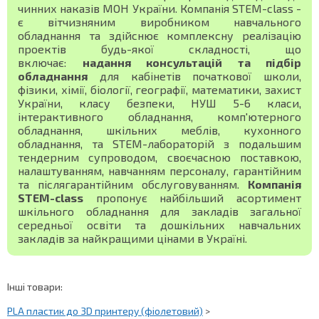
чинних наказів МОН України. Компанія STEM-class -
є вітчизняним виробником навчального
обладнання та здійснює комплексну реалізацію
проектів будь-якої складності, що
включає:
надання консультацій та підбір
обладнання
для кабінетів початкової школи,
фізики, хімії, біології, географії, математики, захист
України, класу безпеки, НУШ 5-6 класи,
інтерактивного обладнання, комп'ютерного
обладнання, шкільних меблів, кухонного
обладнання, та STEM-лабораторій з подальшим
тендерним супроводом, своєчасною поставкою,
налаштуванням, навчанням персоналу, гарантійним
та післягарантійним обслуговуванням.
Компанія
STEM-class
пропонує найбільший асортимент
шкільного обладнання для закладів загальної
середньої освіти та дошкільних навчальних
закладів за найкращими цінами в Україні.
Інші товари:
PLA пластик до 3D принтеру (фіолетовий)
>