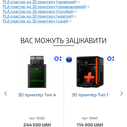
PLA пластик до 3D принтеру (червоний)
>
PLA пластик до 3D принтеру (помаранчевий)
>
PLA пластик до 3D принтеру (голубий)
>
PLA пластик до 3D принтеру (жовтий)
>
PLA пластик до 3D принтеру (синій)
>
ВАС МОЖУТЬ ЗАЦІКАВИТИ
3D
3D принтер Тип 4
3D принтер Тип 1
На
й)
ж
Арт: 16582
Арт: 16540
244 500 UAH
114 000 UAH