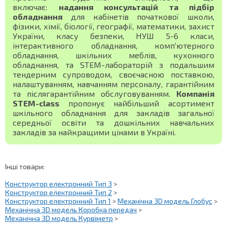
включає:
надання консультацій та підбір
обладнання
для кабінетів початкової школи,
фізики, хімії, біології, географії, математики, захист
України, класу безпеки, НУШ 5-6 класи,
інтерактивного обладнання, комп'ютерного
обладнання, шкільних меблів, кухонного
обладнання, та STEM-лабораторій з подальшим
тендерним супроводом, своєчасною поставкою,
налаштуванням, навчанням персоналу, гарантійним
та післягарантійним обслуговуванням.
Компанія
STEM-class
пропонує найбільший асортимент
шкільного обладнання для закладів загальної
середньої освіти та дошкільних навчальних
закладів за найкращими цінами в Україні.
Інші товари:
Конструктор електронний Тип 3
>
Конструктор електронний Тип 2
>
Конструктор електронний Тип 1
>
Механічна 3D модель Глобус
>
Механічна 3D модель Коробка передач
>
Механічна 3D модель Курвіметр
>