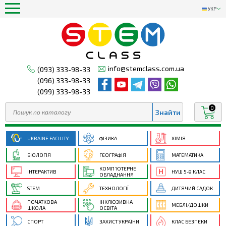
УКР
info@stemclass.com.ua
(093) 333-98-33
(096) 333-98-33
(099) 333-98-33
0
UKRAINE FACILITY
ФІЗИКА
ХІМІЯ
БІОЛОГІЯ
ГЕОГРАФІЯ
МАТЕМАТИКА
КОМП’ЮТЕРНЕ
ІНТЕРАКТИВ
НУШ 5-9 КЛАС
ОБЛАДНАННЯ
STEM
ТЕХНОЛОГІЇ
ДИТЯЧИЙ САДОК
ПОЧАТКОВА
ІНКЛЮЗИВНА
МЕБЛІ/ДОШКИ
ШКОЛА
ОСВІТА
СПОРТ
ЗАХИСТ УКРАЇНИ
КЛАС БЕЗПЕКИ