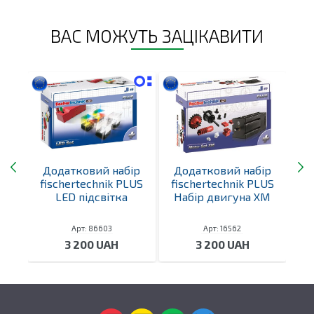
ВАС МОЖУТЬ ЗАЦІКАВИТИ
ір
Додатковий набір
Додатковий набір
На
ра
fischertechnik PLUS
fischertechnik PLUS
C
лена
LED підсвітка
Набір двигуна XM
Арт: 86603
Арт: 16562
3 200 UAH
3 200 UAH