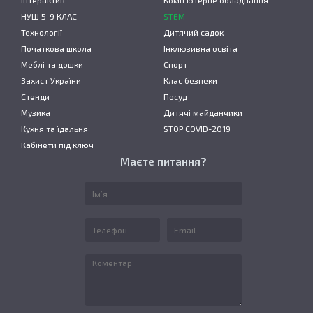
Інтерактив
Комп’ютерне обладнання
НУШ 5-9 КЛАС
STEM
Технології
Дитячий садок
Початкова школа
Інклюзивна освіта
Меблі та дошки
Спорт
Захист України
Клас безпеки
Стенди
Посуд
Музика
Дитячі майданчики
Кухня та їдальня
STOP COVID-2019
Кабінети під ключ
Маєте питання?