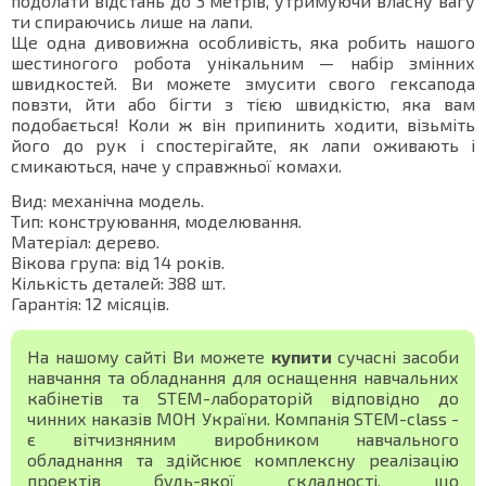
подолати відстань до 3 метрів, утримуючи власну вагу
ти спираючись лише на лапи.
Ще одна дивовижна особливість, яка робить нашого
шестиногого робота унікальним — набір змінних
швидкостей. Ви можете змусити свого гексапода
повзти, йти або бігти з тією швидкістю, яка вам
подобається! Коли ж він припинить ходити, візьміть
його до рук і спостерігайте, як лапи оживають і
смикаються, наче у справжньої комахи.
Вид: механічна модель.
Тип: конструювання, моделювання.
Матеріал: дерево.
Вікова група: від 14 років.
Кількість деталей: 388 шт.
Гарантія: 12 місяців.
На нашому сайті Ви можете
купити
сучасні засоби
навчання та обладнання для оснащення навчальних
кабінетів та STEM-лабораторій відповідно до
чинних наказів МОН України. Компанія STEM-class -
є вітчизняним виробником навчального
обладнання та здійснює комплексну реалізацію
проектів будь-якої складності, що