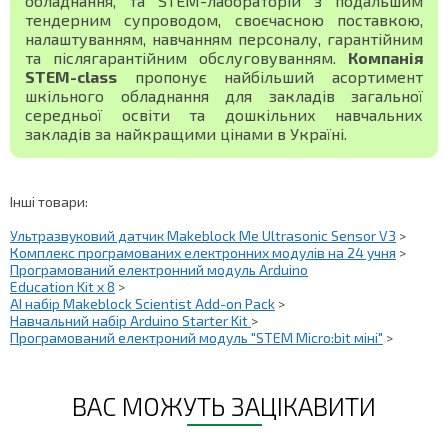
обладнання, та STEM-лабораторій з подальшим
тендерним супроводом, своєчасною поставкою,
налаштуванням, навчанням персоналу, гарантійним
та післягарантійним обслуговуванням.
Компанія
STEM-class
пропонує найбільший асортимент
шкільного обладнання для закладів загальної
середньої освіти та дошкільних навчальних
закладів за найкращими цінами в Україні.
Інші товари:
Ультразвуковий датчик Makeblock Me Ultrasonic Sensor V3
>
Комплекс програмованих електронних модулів на 24 учня
>
Програмований електронний модуль Arduino
Education Kit x 8
>
AI набір Makeblock Scientist Add-on Pack
>
Навчальний набір Arduino Starter Kit
>
Програмований електроний модуль "STEM Micro:bit міні"
>
ВАС МОЖУТЬ ЗАЦІКАВИТИ