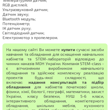
Температурний датчик;
RGB дисплей;
Ультразвуковий датчик;
Датчик звуку;
Bluetooth модуль;
Потенціометр;
ІК датчик руху;
Світлодіодний датчик;
Електромотор з пропелером.
На нашому сайті Ви можете
купити
сучасні засоби
навчання та обладнання для оснащення навчальних
кабінетів та STEM-лабораторій відповідно до
чинних наказів МОН України. Компанія STEM-class -
є вітчизняним виробником навчального
обладнання та здійснює комплексну реалізацію
проектів будь-якої складності, що
включає:
надання консультацій та підбір
обладнання
для кабінетів початкової школи,
фізики, хімії, біології, географії, математики, захист
України, класу безпеки, НУШ 5-6 класи,
інтерактивного обладнання, комп'ютерного
обладнання, шкільних меблів, кухонного