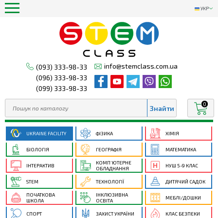
УКР
info@stemclass.com.ua
(093) 333-98-33
(096) 333-98-33
(099) 333-98-33
0
UKRAINE FACILITY
ФІЗИКА
ХІМІЯ
БІОЛОГІЯ
ГЕОГРАФІЯ
МАТЕМАТИКА
КОМП’ЮТЕРНЕ
ІНТЕРАКТИВ
НУШ 5-9 КЛАС
ОБЛАДНАННЯ
STEM
ТЕХНОЛОГІЇ
ДИТЯЧИЙ САДОК
ПОЧАТКОВА
ІНКЛЮЗИВНА
МЕБЛІ/ДОШКИ
ШКОЛА
ОСВІТА
СПОРТ
ЗАХИСТ УКРАЇНИ
КЛАС БЕЗПЕКИ