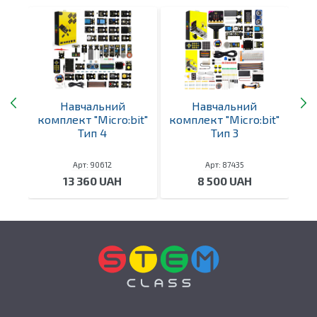
ck
Навчальний
Навчальний
Add-
комплект "Micro:bit"
комплект "Micro:bit"
ко
Тип 4
Тип 3
Арт: 90612
Арт: 87435
е
13 360 UAH
8 500 UAH