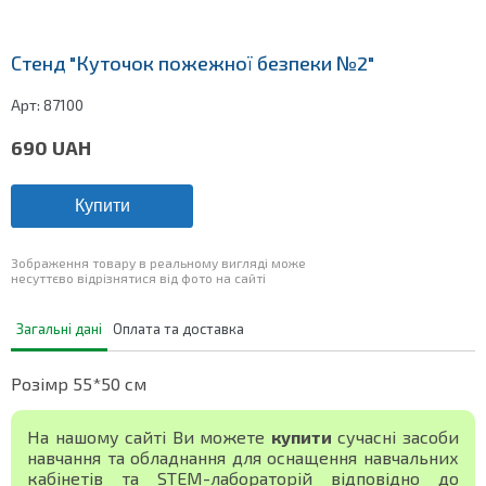
Стенд "Куточок пожежної безпеки №2"
Арт:
87100
690
UAH
Купити
Зображення товару в реальному вигляді може
несуттєво відрізнятися від фото на сайті
Загальні дані
Оплата та доставка
Розімр 55*50 см
На нашому сайті Ви можете
купити
сучасні засоби
навчання та обладнання для оснащення навчальних
кабінетів та STEM-лабораторій відповідно до