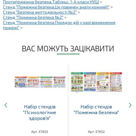
Протипожежна безпека.Таблиці. 1-4 класи НУШ
>
Стенд "Пожежна безпека.Це повинен знати кожний!"
>
Стенд "Безпека життєдіяльності №2"
>
Стенд "Пожежна безпека №2"
>
Стенд "Пожежна безпека.Порядок дій у разі виникнення
пожежі"
>
ВАС МОЖУТЬ ЗАЦІКАВИТИ
і.
Набір стендів
Набір стендів
ок
"Психологічне
"Пожежна безпека"
 +
здоров'я"
д
Арт: 37653
Арт: 37652