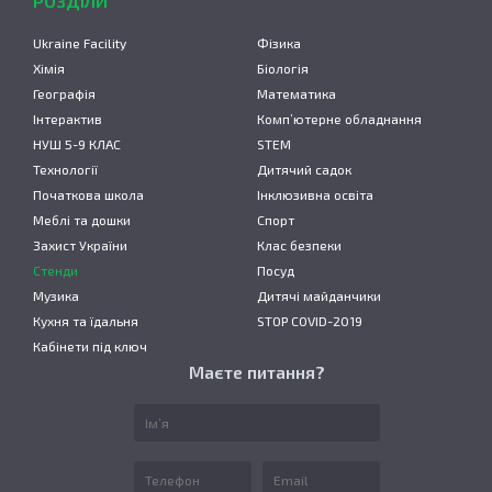
РОЗДІЛИ
Ukraine Facility
Фізика
Хімія
Біологія
Географія
Математика
Інтерактив
Комп’ютерне обладнання
НУШ 5-9 КЛАС
STEM
Технології
Дитячий садок
Початкова школа
Інклюзивна освіта
Меблі та дошки
Спорт
Захист України
Клас безпеки
Стенди
Посуд
Музика
Дитячі майданчики
Кухня та їдальня
STOP COVID-2019
Кабінети під ключ
Маєте питання?