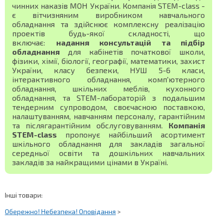
чинних наказів МОН України. Компанія STEM-class -
є вітчизняним виробником навчального
обладнання та здійснює комплексну реалізацію
проектів будь-якої складності, що
включає:
надання консультацій та підбір
обладнання
для кабінетів початкової школи,
фізики, хімії, біології, географії, математики, захист
України, класу безпеки, НУШ 5-6 класи,
інтерактивного обладнання, комп'ютерного
обладнання, шкільних меблів, кухонного
обладнання, та STEM-лабораторій з подальшим
тендерним супроводом, своєчасною поставкою,
налаштуванням, навчанням персоналу, гарантійним
та післягарантійним обслуговуванням.
Компанія
STEM-class
пропонує найбільший асортимент
шкільного обладнання для закладів загальної
середньої освіти та дошкільних навчальних
закладів за найкращими цінами в Україні.
Інші товари:
Обережно! Небезпека! Оповідання
>