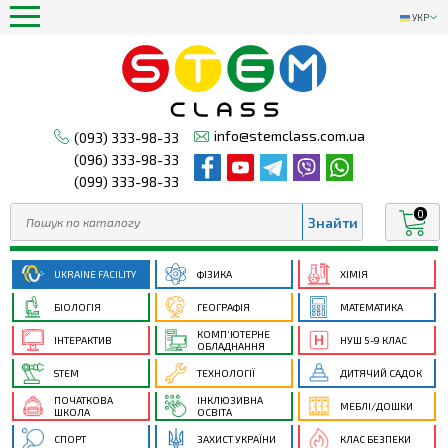
УКР
info@stemclass.com.ua
(093) 333-98-33
(096) 333-98-33
(099) 333-98-33
0
UKRAINE FACILITY
ФІЗИКА
ХІМІЯ
БІОЛОГІЯ
ГЕОГРАФІЯ
МАТЕМАТИКА
КОМП’ЮТЕРНЕ
ІНТЕРАКТИВ
НУШ 5-9 КЛАС
ОБЛАДНАННЯ
STEM
ТЕХНОЛОГІЇ
ДИТЯЧИЙ САДОК
ПОЧАТКОВА
ІНКЛЮЗИВНА
МЕБЛІ/ДОШКИ
ШКОЛА
ОСВІТА
СПОРТ
ЗАХИСТ УКРАЇНИ
КЛАС БЕЗПЕКИ