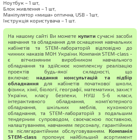
Ноутбук – 1 шт,
Блок живлення – 1 шт,
Маніпулятор «миша» оптична, USB - 1шт,
Інструкція користувача – 1 шт.
На нашому сайті Ви можете
купити
сучасні засоби
навчання та обладнання для оснащення навчальних
кабінетів та STEM-лабораторій відповідно до
чинних наказів МОН України. Компанія STEM-class -
є вітчизняним виробником навчального
обладнання та здійснює комплексну реалізацію
проектів будь-якої складності, що
включає:
надання консультацій та підбір
обладнання
для кабінетів початкової школи,
фізики, хімії, біології, географії, математики, захист
України, класу безпеки, НУШ 5-6 класи,
інтерактивного обладнання, комп'ютерного
обладнання, шкільних меблів, кухонного
обладнання, та STEM-лабораторій з подальшим
тендерним супроводом, своєчасною поставкою,
налаштуванням, навчанням персоналу, гарантійним
та післягарантійним обслуговуванням.
Компанія
STEM-class
пропонує найбільший асортимент