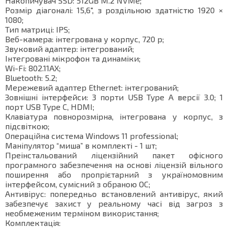
Накопичувач SSD: 512GB M.2 NVMe;
Розмір діагоналі: 15,6", з роздільною здатністю 1920 ×
1080;
Тип матриці: IPS;
Веб-камера: інтегрована у корпус, 720 p;
Звуковий адаптер: інтегрований;
Інтегровані мікрофон та динаміки;
Wi-Fi: 802.11AX;
Bluetooth: 5.2;
Мережевий адаптер Ethernet: інтегрований;
Зовнішні інтерфейси: 3 порти USB Type A версії 3.0; 1
порт USB Type C, HDMI;
Клавіатура повнорозмірна, інтегрована у корпус, з
підсвіткою;
Операційна система Windows 11 professional;
Маніпулятор “миша” в комплекті - 1 шт;
Преінстальований ліцензійний пакет офісного
програмного забезпечення на основі ліцензій вільного
поширення або пропрієтарний з україномовним
інтерфейсом, сумісний з обраною ОС;
Антивірус: попередньо встановлений антивірус, який
забезпечує захист у реальному часі від загроз з
необмеженим терміном використання;
Комплектація: