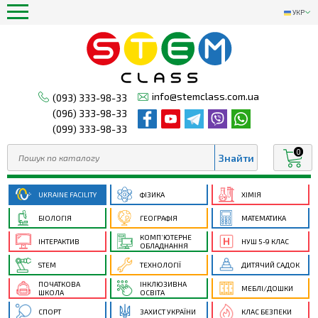
УКР
info@stemclass.com.ua
(093) 333-98-33
(096) 333-98-33
(099) 333-98-33
0
UKRAINE FACILITY
ФІЗИКА
ХІМІЯ
БІОЛОГІЯ
ГЕОГРАФІЯ
МАТЕМАТИКА
КОМП’ЮТЕРНЕ
ІНТЕРАКТИВ
НУШ 5-9 КЛАС
ОБЛАДНАННЯ
STEM
ТЕХНОЛОГІЇ
ДИТЯЧИЙ САДОК
ПОЧАТКОВА
ІНКЛЮЗИВНА
МЕБЛІ/ДОШКИ
ШКОЛА
ОСВІТА
СПОРТ
ЗАХИСТ УКРАЇНИ
КЛАС БЕЗПЕКИ