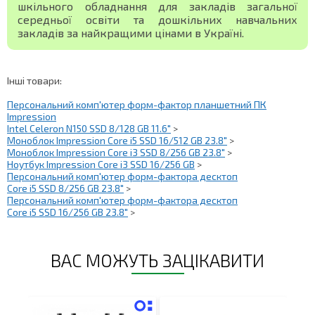
шкільного обладнання для закладів загальної
середньої освіти та дошкільних навчальних
закладів за найкращими цінами в Україні.
Інші товари:
Персональний комп'ютер форм-фактор планшетний ПК
Impression
Intel Celeron N150 SSD 8/128 GB 11.6"
>
Моноблок Impression Core i5 SSD 16/512 GB 23.8"
>
Моноблок Impression Core i3 SSD 8/256 GB 23.8"
>
Ноутбук Impression Core i3 SSD 16/256 GB
>
Персональний комп'ютер форм-фактора десктоп
Core i5 SSD 8/256 GB 23.8"
>
Персональний комп'ютер форм-фактора десктоп
Core i5 SSD 16/256 GB 23.8"
>
ВАС МОЖУТЬ ЗАЦІКАВИТИ