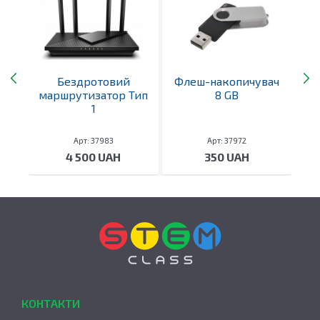
 4
Бездротовий
Флеш-накопичувач
Зо
маршрутизатор Тип
8 GB
1
Арт: 37983
Арт: 37972
4 500 UAH
350 UAH
КОНТАКТИ