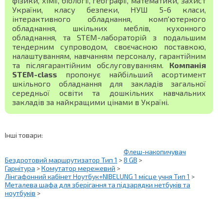
фізики, хімії, біології, географії, математики, захист
України, класу безпеки, НУШ 5-6 класи,
інтерактивного обладнання, комп'ютерного
обладнання, шкільних меблів, кухонного
обладнання, та STEM-лабораторій з подальшим
тендерним супроводом, своєчасною поставкою,
налаштуванням, навчанням персоналу, гарантійним
та післягарантійним обслуговуванням.
Компанія
STEM-class
пропонує найбільший асортимент
шкільного обладнання для закладів загальної
середньої освіти та дошкільних навчальних
закладів за найкращими цінами в Україні.
Інші товари:
Флеш-накопичувач
Бездротовий маршрутизатор Тип 1
>
8 GB
>
Гарнітура
>
Комутатор мережевий
>
Лінгафонний кабінет Ноутбук+NIBELUNG 1 місце учня Тип 1
>
Металева шафа для зберігання та підзарядки нетбуків та
ноутбуків
>