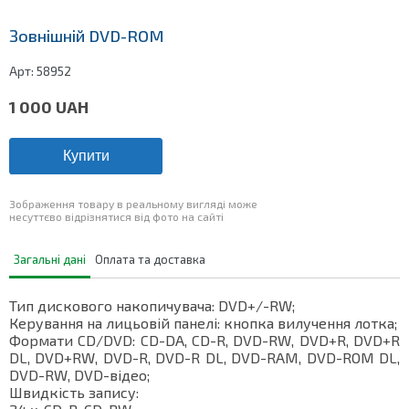
Зовнішній DVD-ROM
Арт:
58952
1 000
UAH
Купити
Зображення товару в реальному вигляді може
несуттєво відрізнятися від фото на сайті
Загальні дані
Оплата та доставка
Тип дискового накопичувача: DVD+/-RW;
Керування на лицьовій панелі: кнопка вилучення лотка;
Формати CD/DVD: CD-DA, CD-R, DVD-RW, DVD+R, DVD+R
DL, DVD+RW, DVD-R, DVD-R DL, DVD-RAM, DVD-ROM DL,
DVD-RW, DVD-відео;
Швидкість запису: