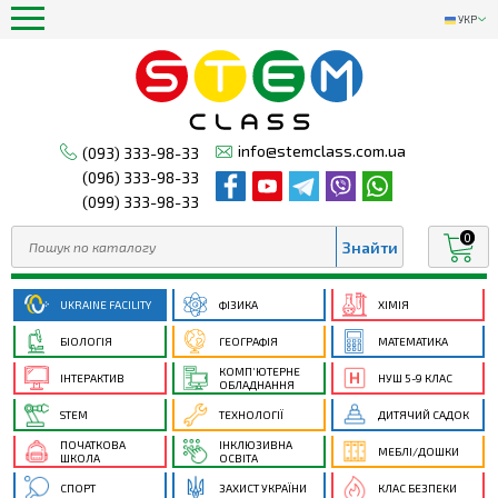
УКР
info@stemclass.com.ua
(093) 333-98-33
(096) 333-98-33
(099) 333-98-33
0
UKRAINE FACILITY
ФІЗИКА
ХІМІЯ
БІОЛОГІЯ
ГЕОГРАФІЯ
МАТЕМАТИКА
КОМП’ЮТЕРНЕ
ІНТЕРАКТИВ
НУШ 5-9 КЛАС
ОБЛАДНАННЯ
STEM
ТЕХНОЛОГІЇ
ДИТЯЧИЙ САДОК
ПОЧАТКОВА
ІНКЛЮЗИВНА
МЕБЛІ/ДОШКИ
ШКОЛА
ОСВІТА
СПОРТ
ЗАХИСТ УКРАЇНИ
КЛАС БЕЗПЕКИ