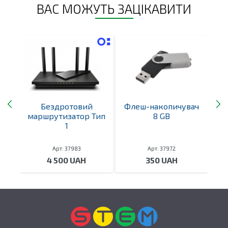
ВАС МОЖУТЬ ЗАЦІКАВИТИ
3
Бездротовий
Флеш-накопичувач
маршрутизатор Тип
8 GB
1
Арт: 37983
Арт: 37972
4 500 UAH
350 UAH