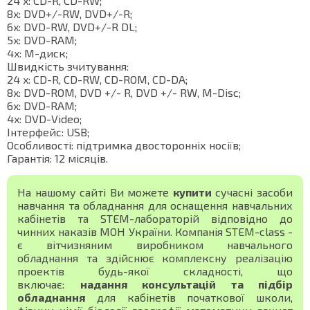
24 x: CD-R, CD-RW;
8x: DVD+/-RW, DVD+/-R;
6x: DVD-RW, DVD+/-R DL;
5x: DVD-RAM;
4x: M-диск;
Швидкість зчитування:
24 x: CD-R, CD-RW, CD-ROM, CD-DA;
8x: DVD-ROM, DVD +/- R, DVD +/- RW, M-Disc;
6x: DVD-RAM;
4x: DVD-Video;
Інтерфейс: USB;
Особливості: підтримка двосторонніх носіїв;
Гарантія: 12 місяців.
На нашому сайті Ви можете
купити
сучасні засоби
навчання та обладнання для оснащення навчальних
кабінетів та STEM-лабораторій відповідно до
чинних наказів МОН України. Компанія STEM-class -
є вітчизняним виробником навчального
обладнання та здійснює комплексну реалізацію
проектів будь-якої складності, що
включає:
надання консультацій та підбір
обладнання
для кабінетів початкової школи,