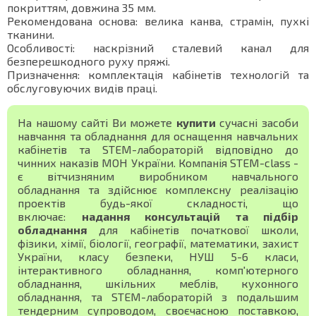
покриттям, довжина 35 мм.
Рекомендована основа: велика канва, страмін, пухкі
тканини.
Особливості: наскрізний сталевий канал для
безперешкодного руху пряжі.
Призначення: комплектація кабінетів технологій та
обслуговуючих видів праці.
На нашому сайті Ви можете
купити
сучасні засоби
навчання та обладнання для оснащення навчальних
кабінетів та STEM-лабораторій відповідно до
чинних наказів МОН України. Компанія STEM-class -
є вітчизняним виробником навчального
обладнання та здійснює комплексну реалізацію
проектів будь-якої складності, що
включає:
надання консультацій та підбір
обладнання
для кабінетів початкової школи,
фізики, хімії, біології, географії, математики, захист
України, класу безпеки, НУШ 5-6 класи,
інтерактивного обладнання, комп'ютерного
обладнання, шкільних меблів, кухонного
обладнання, та STEM-лабораторій з подальшим
тендерним супроводом, своєчасною поставкою,