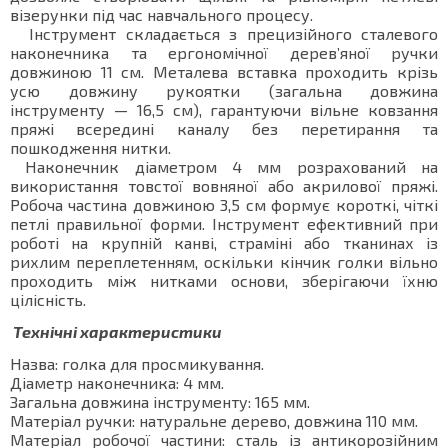
візерунки під час навчального процесу.
Інструмент складається з прецизійного сталевого
наконечника та ергономічної дерев’яної ручки
довжиною 11 см. Металева вставка проходить крізь
усю довжину рукоятки (загальна довжина
інструменту — 16,5 см), гарантуючи вільне ковзання
пряжі всередині каналу без перетирання та
пошкодження нитки.
Наконечник діаметром 4 мм розрахований на
використання товстої вовняної або акрилової пряжі.
Робоча частина довжиною 3,5 см формує короткі, чіткі
петлі правильної форми. Інструмент ефективний при
роботі на крупній канві, страміні або тканинах із
рихлим переплетенням, оскільки кінчик голки вільно
проходить між нитками основи, зберігаючи їхню
цілісність.
Технічні характеристики
Назва: голка для просмикування.
Діаметр наконечника: 4 мм.
Загальна довжина інструменту: 165 мм.
Матеріал ручки: натуральне дерево, довжина 110 мм.
Матеріал робочої частини: сталь із антикорозійним