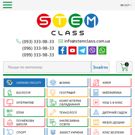
УКР
info@stemclass.com.ua
(093) 333-98-33
(096) 333-98-33
(099) 333-98-33
0
UKRAINE FACILITY
ФІЗИКА
ХІМІЯ
БІОЛОГІЯ
ГЕОГРАФІЯ
МАТЕМАТИКА
КОМП’ЮТЕРНЕ
ІНТЕРАКТИВ
НУШ 5-9 КЛАС
ОБЛАДНАННЯ
STEM
ТЕХНОЛОГІЇ
ДИТЯЧИЙ САДОК
ПОЧАТКОВА
ІНКЛЮЗИВНА
МЕБЛІ/ДОШКИ
ШКОЛА
ОСВІТА
СПОРТ
ЗАХИСТ УКРАЇНИ
КЛАС БЕЗПЕКИ