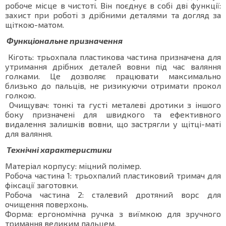
робоче місце в чистоті. Він поєднує в собі дві функції:
захист при роботі з дрібними деталями та догляд за
щіткою-матом.
Функціональне призначення
Кіготь: трьохпала пластикова частина призначена для
утримання дрібних деталей вовни під час валяння
голками. Це дозволяє працювати максимально
близько до пальців, не ризикуючи отримати прокол
голкою.
Очищувач: тонкі та густі металеві дротики з іншого
боку призначені для швидкого та ефективного
видалення залишків вовни, що застрягли у щітці-маті
для валяння.
Технічні характеристики
Матеріал корпусу: міцний полімер.
Робоча частина 1: трьохпалий пластиковий тримач для
фіксації заготовки.
Робоча частина 2: сталевий дротяний ворс для
очищення поверхонь.
Форма: ергономічна ручка з виїмкою для зручного
тримання великим пальцем.