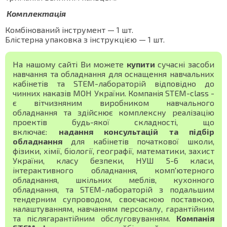
Комплектація
Комбінований інструмент — 1 шт.
Блістерна упаковка з інструкцією — 1 шт.
На нашому сайті Ви можете
купити
сучасні засоби
навчання та обладнання для оснащення навчальних
кабінетів та STEM-лабораторій відповідно до
чинних наказів МОН України. Компанія STEM-class -
є вітчизняним виробником навчального
обладнання та здійснює комплексну реалізацію
проектів будь-якої складності, що
включає:
надання консультацій та підбір
обладнання
для кабінетів початкової школи,
фізики, хімії, біології, географії, математики, захист
України, класу безпеки, НУШ 5-6 класи,
інтерактивного обладнання, комп'ютерного
обладнання, шкільних меблів, кухонного
обладнання, та STEM-лабораторій з подальшим
тендерним супроводом, своєчасною поставкою,
налаштуванням, навчанням персоналу, гарантійним
та післягарантійним обслуговуванням.
Компанія