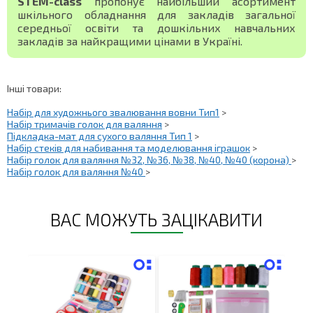
STEM-class
пропонує найбільший асортимент
шкільного обладнання для закладів загальної
середньої освіти та дошкільних навчальних
закладів за найкращими цінами в Україні.
Інші товари:
Набір для художнього звалювання вовни Тип1
>
Набір тримачів голок для валяння
>
Підкладка-мат для сухого валяння Тип 1
>
Набір стеків для набивання та моделювання іграшок
>
Набір голок для валяння №32, №36, №38, №40, №40 (корона)
>
Набір голок для валяння №40
>
ВАС МОЖУТЬ ЗАЦІКАВИТИ