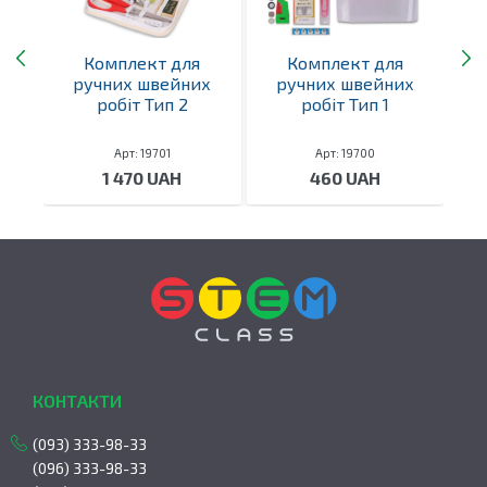
Комплект для
Комплект для
В
ручних швейних
ручних швейних
ний
робіт Тип 2
робіт Тип 1
Арт: 19701
Арт: 19700
1 470 UAH
460 UAH
КОНТАКТИ
(093) 333-98-33
(096) 333-98-33