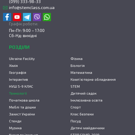
(099) 333-98-33
info@stemclass.com.ua
Графік роботи:
Пн-Пт: 9:00 – 17:00
Сб-Нд: вихідні
РОЗДІЛИ
Ukraine Facility
Фізика
Хімія
Біологія
Географія
Математика
Інтерактив
Комп’ютерне обладнання
НУШ 5-9 КЛАС
STEM
Технології
Дитячий садок
Початкова школа
Інклюзивна освіта
Меблі та дошки
Спорт
Захист України
Клас безпеки
Стенди
Посуд
Музика
Дитячі майданчики
Кухня та їдальня
STOP COVID-2019