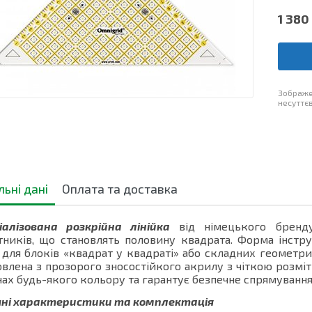
1 380
Зображе
несуттєв
льні дані
Оплата та доставка
алізована розкрійна лінійка
від німецького бренду
тників, що становлять половину квадрата. Форма інстр
 для блоків «квадрат у квадраті» або складних геометр
влена з прозорого зносостійкого акрилу з чіткою розміт
ах будь-якого кольору та гарантує безпечне спрямуванн
чні характеристики та комплектація