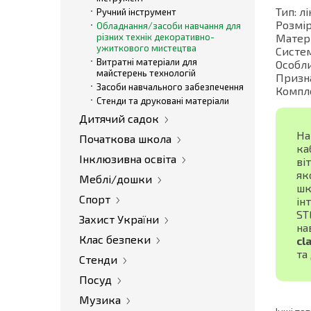
Тип: л
Ручний інструмент
Розмір
Обладнання/засоби навчання для
різних технік декоративно-
Матері
ужиткового мистецтва
Систем
Витратні матеріали для
Особли
майстерень технологій
Призна
Засоби навчального забезпечення
Компле
Стенди та друковані матеріали
Дитячий садок
На
Початкова школа
ка
Інклюзивна освіта
ві
як
Меблі/дошки
шк
Спорт
ін
ST
Захист України
на
Клас безпеки
cl
та
Стенди
Посуд
Музика