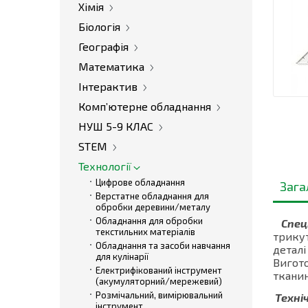
Хімія
Біологія
Географія
Математика
Інтерактив
Комп’ютерне обладнання
НУШ 5-9 КЛАС
STEM
Технології
Цифрове обладнання
Зага
Верстатне обладнання для
обробки деревини/металу
Обладнання для обробки
Спеці
текстильних матеріалів
трику
Обладнання та засоби навчання
деталі
для кулінарії
Вигото
Електрифікований інструмент
тканин
(акумуляторний/мережевий)
Розмічальний, вимірювальний
Техні
інструмент