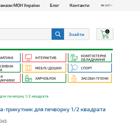
акази МОН України
Блог
Контакти
УКР
0
КОМП’ЮТЕРНЕ
МАТИКА
ІНТЕРАКТИВ
ОБЛАДНАННЯ
ЮЗИВНА
МЕБЛІ/ДОШКИ
СПОРТ
ТА
ЧІ
ХАРЧОБЛОК
ЗАСОБИ ГІГІЄНИ
АНЧИКИ
 для печворку 1/2 квадрата
ка-трикутник для печворку 1/2 квадрата
045