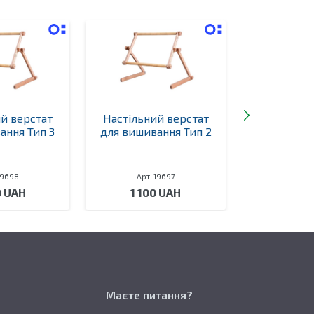
й верстат
Настільний верстат
Настільни
ання Тип 3
для вишивання Тип 2
для вишив
19698
Арт: 19697
Арт: 
0 UAH
1 100 UAH
1 00
Маєте питання?