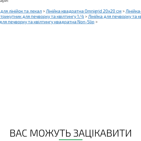
вари:
для лінійок та лекал
>
Лінійка квадратна Omnigrid 20х20 см
>
Лінійка
-трикутник для печворку та квілтингу 1/4
>
Лінійка для печворку та 
 для печворку та квілтингу квадратна Non-Slip
>
ВАС МОЖУТЬ ЗАЦІКАВИТИ