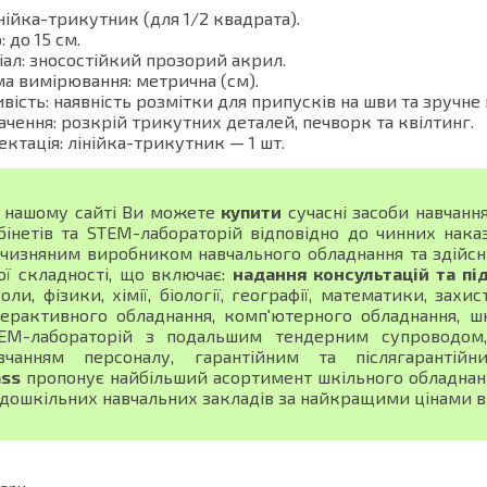
інійка-трикутник (для 1/2 квадрата).
: до 15 см.
ал: зносостійкий прозорий акрил.
а вимірювання: метрична (см).
вість: наявність розмітки для припусків на шви та зручне 
чення: розкрій трикутних деталей, печворк та квілтинг.
ктація: лінійка-трикутник — 1 шт.
 нашому сайті Ви можете
купити
сучасні засоби навчанн
бінетів та STEM-лабораторій відповідно до чинних нака
тчизняним виробником навчального обладнання та здійсн
ої складності, що включає:
надання консультацій та пі
оли, фізики, хімії, біології, географії, математики, зах
терактивного обладнання, комп'ютерного обладнання, шк
EM-лабораторій з подальшим тендерним супроводом, 
вчанням персоналу, гарантійним та післягарантій
ass
пропонує найбільший асортимент шкільного обладнання
 дошкільних навчальних закладів за найкращими цінами в 