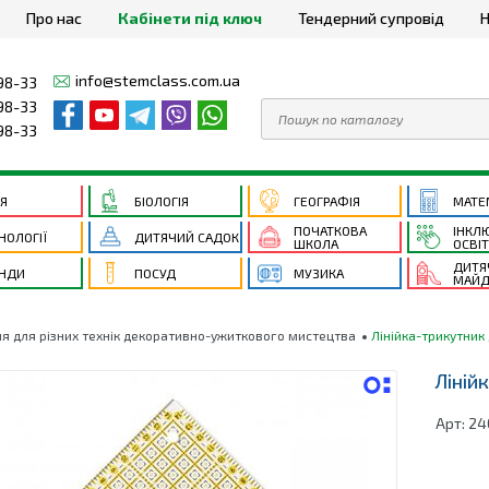
Про нас
Кабінети під ключ
Тендерний супровід
Н
info@stemclass.com.ua
98-33
98-33
98-33
ІЯ
БІОЛОГІЯ
ГЕОГРАФІЯ
МАТЕ
ПОЧАТКОВА
ІНКЛ
НОЛОГІЇ
ДИТЯЧИЙ САДОК
ШКОЛА
ОСВІ
ДИТЯ
НДИ
ПОСУД
МУЗИКА
МАЙД
 для різних технік декоративно-ужиткового мистецтва
Лінійка-трикутник
Ліній
Арт:
24