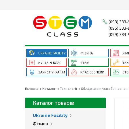
(093) 333-
(096) 333-
(099) 333-
UKRAINE FACILITY
ФІЗИКА
ХІМ
НУШ 5-9 КЛАС
STEM
ТЕХ
ЗАХИСТ УКРАЇНИ
КЛАС БЕЗПЕКИ
СТЕ
Головна
Каталог
Технології
Обладнання/засоби навчання
Каталог товарів
Ukraine Facility
Фізика