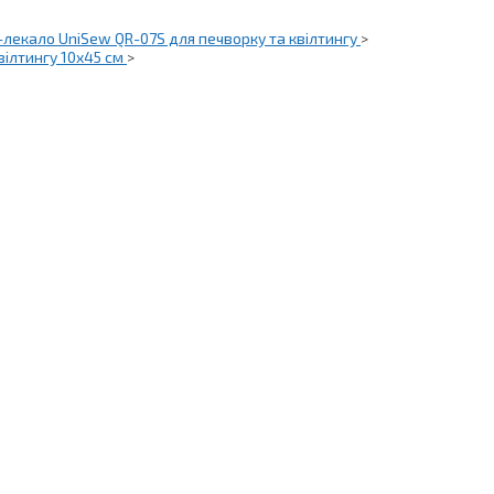
-лекало UniSew QR-07S для печворку та квілтингу
>
квілтингу 10х45 см
>