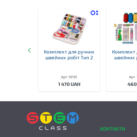
ля в’язання
Комплект для ручних
Комплект 
оматичний
швейних робіт Тип 2
швейних р
IDI
 19690
Арт: 19701
Арт:
0 UAH
1 470 UAH
460
КОНТАКТИ