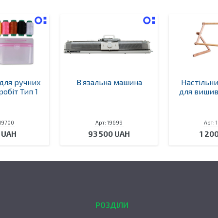
для ручних
В’язальна машина
Настільни
обіт Тип 1
для вишив
 19700
Арт: 19699
Арт: 
 UAH
93 500 UAH
1 20
РОЗДІЛИ