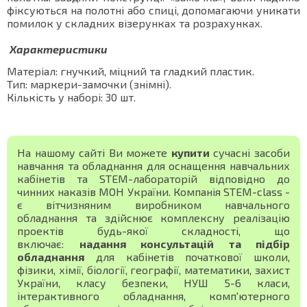
фіксуються на полотні або спиці, допомагаючи уникати
помилок у складних візерунках та розрахунках.
Характеристики
Матеріал: гнучкий, міцний та гладкий пластик.
Тип: маркери-замочки (знімні).
Кількість у наборі: 30 шт.
На нашому сайті Ви можете
купити
сучасні засоби
навчання та обладнання для оснащення навчальних
кабінетів та STEM-лабораторій відповідно до
чинних наказів МОН України. Компанія STEM-class -
є вітчизняним виробником навчального
обладнання та здійснює комплексну реалізацію
проектів будь-якої складності, що
включає:
надання консультацій та підбір
обладнання
для кабінетів початкової школи,
фізики, хімії, біології, географії, математики, захист
України, класу безпеки, НУШ 5-6 класи,
інтерактивного обладнання, комп'ютерного