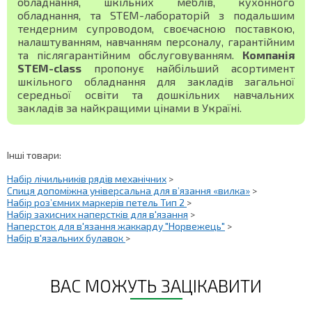
обладнання, шкільних меблів, кухонного
обладнання, та STEM-лабораторій з подальшим
тендерним супроводом, своєчасною поставкою,
налаштуванням, навчанням персоналу, гарантійним
та післягарантійним обслуговуванням.
Компанія
STEM-class
пропонує найбільший асортимент
шкільного обладнання для закладів загальної
середньої освіти та дошкільних навчальних
закладів за найкращими цінами в Україні.
Інші товари:
Набір лічильників рядів механічних
>
Спиця допоміжна універсальна для в’язання «вилка»
>
Набір роз’ємних маркерів петель Тип 2
>
Набір захисних наперстків для в'язання
>
Наперсток для в'язання жаккарду "Норвежець"
>
Набір в'язальних булавок
>
ВАС МОЖУТЬ ЗАЦІКАВИТИ