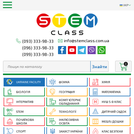
УКР
info@stemclass.com.ua
(093) 333-98-33
(096) 333-98-33
(099) 333-98-33
0
UKRAINE FACILITY
ФІЗИКА
ХІМІЯ
БІОЛОГІЯ
ГЕОГРАФІЯ
МАТЕМАТИКА
КОМП’ЮТЕРНЕ
ІНТЕРАКТИВ
НУШ 5-9 КЛАС
ОБЛАДНАННЯ
STEM
ТЕХНОЛОГІЇ
ДИТЯЧИЙ САДОК
ПОЧАТКОВА
ІНКЛЮЗИВНА
МЕБЛІ/ДОШКИ
ШКОЛА
ОСВІТА
СПОРТ
ЗАХИСТ УКРАЇНИ
КЛАС БЕЗПЕКИ