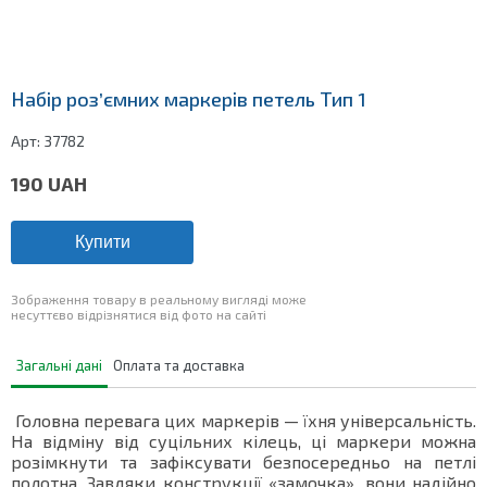
Набір роз’ємних маркерів петель Тип 1
Арт:
37782
190
UAH
Купити
Зображення товару в реальному вигляді може
несуттєво відрізнятися від фото на сайті
Загальні дані
Оплата та доставка
Головна перевага цих маркерів — їхня універсальність.
На відміну від суцільних кілець, ці маркери можна
розімкнути та зафіксувати безпосередньо на петлі
полотна. Завдяки конструкції «замочка», вони надійно