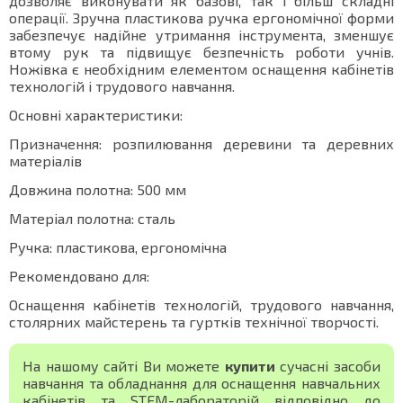
дозволяє виконувати як базові, так і більш складні
операції. Зручна пластикова ручка ергономічної форми
забезпечує надійне утримання інструмента, зменшує
втому рук та підвищує безпечність роботи учнів.
Ножівка є необхідним елементом оснащення кабінетів
технологій і трудового навчання.
Основні характеристики:
Призначення: розпилювання деревини та деревних
матеріалів
Довжина полотна: 500 мм
Матеріал полотна: сталь
Ручка: пластикова, ергономічна
Рекомендовано для:
Оснащення кабінетів технологій, трудового навчання,
столярних майстерень та гуртків технічної творчості.
На нашому сайті Ви можете
купити
сучасні засоби
навчання та обладнання для оснащення навчальних
кабінетів та STEM-лабораторій відповідно до