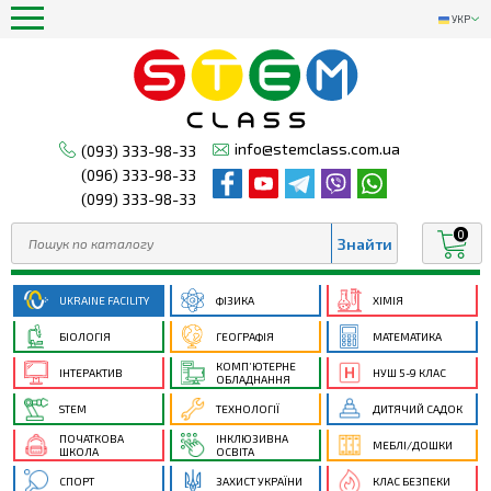
УКР
info@stemclass.com.ua
(093) 333-98-33
(096) 333-98-33
(099) 333-98-33
0
UKRAINE FACILITY
ФІЗИКА
ХІМІЯ
БІОЛОГІЯ
ГЕОГРАФІЯ
МАТЕМАТИКА
КОМП’ЮТЕРНЕ
ІНТЕРАКТИВ
НУШ 5-9 КЛАС
ОБЛАДНАННЯ
STEM
ТЕХНОЛОГІЇ
ДИТЯЧИЙ САДОК
ПОЧАТКОВА
ІНКЛЮЗИВНА
МЕБЛІ/ДОШКИ
ШКОЛА
ОСВІТА
СПОРТ
ЗАХИСТ УКРАЇНИ
КЛАС БЕЗПЕКИ