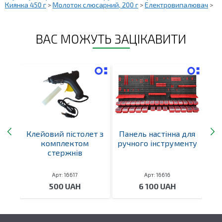
Киянка 450 г
>
Молоток слюсарний, 200 г
>
Електровипалювач
>
ВАС МОЖУТЬ ЗАЦІКАВИТИ
ння
Клейовий пістолет з
Панель настінна для
комплектом
ручного інструменту
3
стержнів
Арт: 16617
Арт: 16616
500 UAH
6 100 UAH