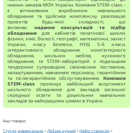
чинних наказів МОН України. Компанія STEM-class -
є вітчизняним виробником навчального
обладнання та здійснює комплексну реалізацію
проектів будь-якої складності, що
включає:
надання консультацій та підбір
обладнання
для кабінетів початкової школи,
фізики, хімії, біології, географії, математики, захист
України, класу безпеки, НУШ 5-6 класи,
інтерактивного обладнання, комп'ютерного
обладнання, шкільних меблів, кухонного
обладнання, та STEM-лабораторій з подальшим
тендерним супроводом, своєчасною поставкою,
налаштуванням, навчанням персоналу, гарантійним
та післягарантійним обслуговуванням.
Компанія
STEM-class
пропонує найбільший асортимент
шкільного обладнання для закладів загальної
середньої освіти та дошкільних навчальних
закладів за найкращими цінами в Україні.
Інші товари:
Стусло універсальне
>
Лобзик ручний
>
Набір стамесок
>