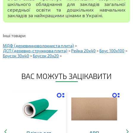
шкільного обладнання для закладів загальної
середньої освіти та дошкільних навчальних
закладів за найкращими цінами в Україні.
Інші товари:
МДФ (деревинноволокниста плита)
>
ДСП (деревно-стружкова плита)
>
Рейка 20х40
>
Брус 100х100
>
Брусок 30х40
>
Брусок 20х20
>
ВАС МОЖУТЬ ЗАЦІКАВИТИ
ції
Плівка для
ДВП