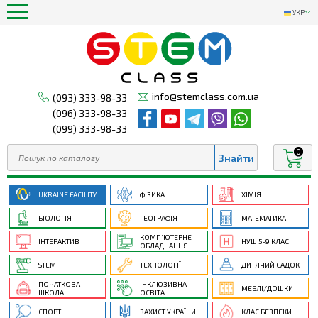
УКР
info@stemclass.com.ua
(093) 333-98-33
(096) 333-98-33
(099) 333-98-33
0
UKRAINE FACILITY
ФІЗИКА
ХІМІЯ
БІОЛОГІЯ
ГЕОГРАФІЯ
МАТЕМАТИКА
КОМП’ЮТЕРНЕ
ІНТЕРАКТИВ
НУШ 5-9 КЛАС
ОБЛАДНАННЯ
STEM
ТЕХНОЛОГІЇ
ДИТЯЧИЙ САДОК
ПОЧАТКОВА
ІНКЛЮЗИВНА
МЕБЛІ/ДОШКИ
ШКОЛА
ОСВІТА
СПОРТ
ЗАХИСТ УКРАЇНИ
КЛАС БЕЗПЕКИ