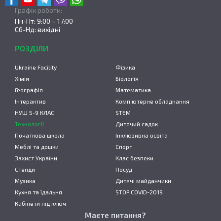
Графік роботи:
Пн-Пт: 9:00 – 17:00
Сб-Нд: вихідні
РОЗДІЛИ
Ukraine Facility
Фізика
Хімія
Біологія
Географія
Математика
Інтерактив
Комп’ютерне обладнання
НУШ 5-9 КЛАС
STEM
Технології
Дитячий садок
Початкова школа
Інклюзивна освіта
Меблі та дошки
Спорт
Захист України
Клас безпеки
Стенди
Посуд
Музика
Дитячі майданчики
Кухня та їдальня
STOP COVID-2019
Кабінети під ключ
Маєте питання?