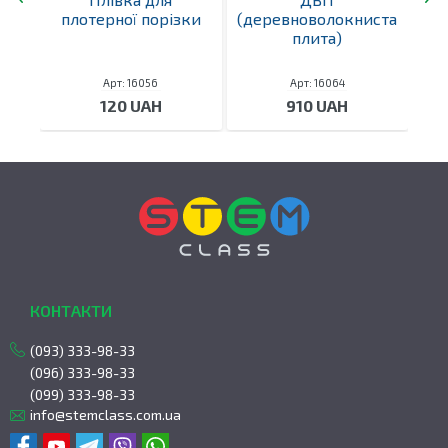
плотерної порізки
(деревноволокниста
(д
плита)
Арт: 16056
Арт: 16064
120 UAH
910 UAH
КОНТАКТИ
(093) 333-98-33
(096) 333-98-33
(099) 333-98-33
info@stemclass.com.ua