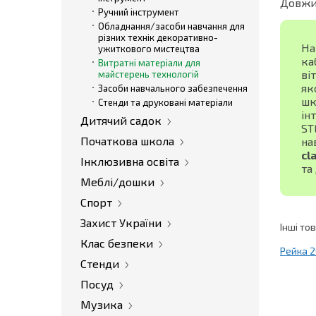
Довжин
Ручний інструмент
Обладнання/засоби навчання для
різних технік декоративно-
На
ужиткового мистецтва
ка
Витратні матеріали для
ві
майстерень технологій
як
Засоби навчального забезпечення
шк
Стенди та друковані матеріали
ін
Дитячий садок
ST
Початкова школа
на
cl
Інклюзивна освіта
та
Меблі/дошки
Спорт
Захист України
Інші то
Клас безпеки
Рейка 
Стенди
Посуд
Музика