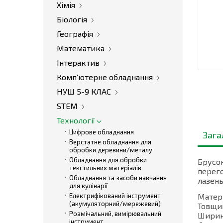
Хімія
Біологія
Географія
Математика
Інтерактив
Комп’ютерне обладнання
НУШ 5-9 КЛАС
STEM
Технології
Цифрове обладнання
Зага
Верстатне обладнання для
обробки деревини/металу
Обладнання для обробки
Брусо
текстильних матеріалів
перег
Обладнання та засоби навчання
лазень 
для кулінарії
Електрифікований інструмент
Матері
(акумуляторний/мережевий)
Товщин
Розмічальний, вимірювальний
Ширина
інструмент