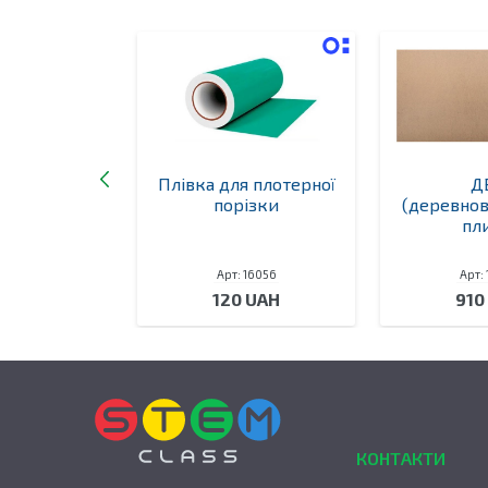
ублімації А3
Плівка для плотерної
Д
порізки
(деревно
пл
 16052
Арт: 16056
Арт:
 UAH
120 UAH
910
КОНТАКТИ