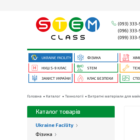
(093) 333-
(096) 333-
(099) 333-
UKRAINE FACILITY
ФІЗИКА
ХІМ
НУШ 5-9 КЛАС
STEM
ТЕХ
ЗАХИСТ УКРАЇНИ
КЛАС БЕЗПЕКИ
СТЕ
Головна
Каталог
Технології
Витратні матеріали для май
Каталог товарів
Ukraine Facility
Фізика