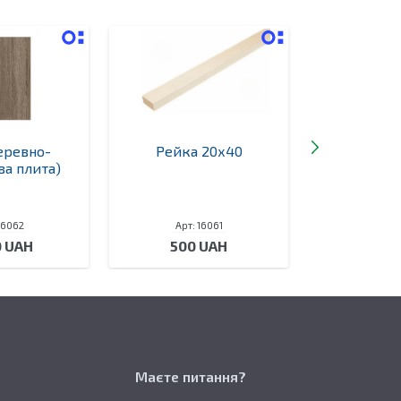
еревно-
Рейка 20х40
Дошка
а плита)
16062
Арт: 16061
Арт: 
0 UAH
500 UAH
750
Маєте питання?