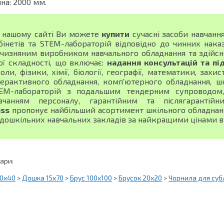
а: 2000 мм.
 нашому сайті Ви можете
купити
сучасні засоби навчанн
бінетів та STEM-лабораторій відповідно до чинних нака
тчизняним виробником навчального обладнання та здійсн
ої складності, що включає:
надання консультацій та пі
оли, фізики, хімії, біології, географії, математики, зах
терактивного обладнання, комп'ютерного обладнання, шк
EM-лабораторій з подальшим тендерним супроводом, 
вчанням персоналу, гарантійним та післягарантій
ass
пропонує найбільший асортимент шкільного обладнання
 дошкільних навчальних закладів за найкращими цінами в 
вари:
20х40
>
Дошка 15х70
>
Брус 100х100
>
Брусок 20х20
>
Чорнила для субл