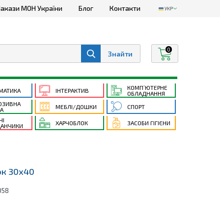
акази МОН України
Блог
Контакти
УКР
0
КОМП’ЮТЕРНЕ
МАТИКА
ІНТЕРАКТИВ
ОБЛАДНАННЯ
ЮЗИВНА
МЕБЛІ/ДОШКИ
СПОРТ
ТА
ЧІ
ХАРЧОБЛОК
ЗАСОБИ ГІГІЄНИ
АНЧИКИ
ок 30х40
058