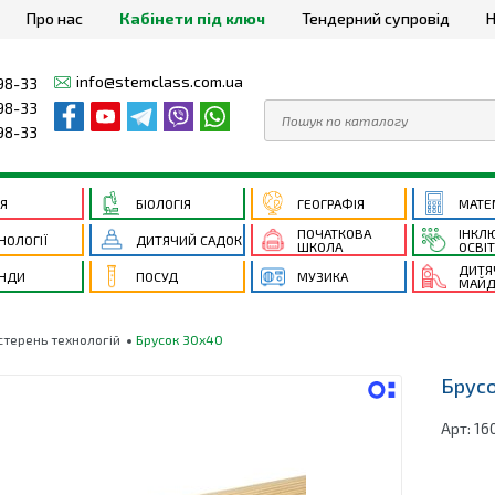
Про нас
Кабінети під ключ
Тендерний супровід
Н
info@stemclass.com.ua
98-33
98-33
98-33
ІЯ
БІОЛОГІЯ
ГЕОГРАФІЯ
МАТЕ
ПОЧАТКОВА
ІНКЛ
НОЛОГІЇ
ДИТЯЧИЙ САДОК
ШКОЛА
ОСВІ
ДИТЯ
НДИ
ПОСУД
МУЗИКА
МАЙД
стерень технологій
Брусок 30х40
Брус
Арт:
16