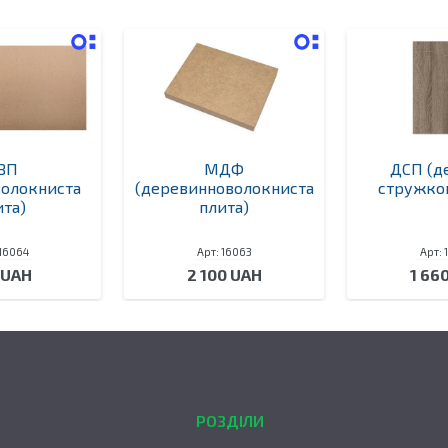
ВП
МДФ
ДСП (д
волокниста
(деревинноволокниста
стружков
ита)
плита)
 16064
Арт: 16063
Арт: 
 UAH
2 100 UAH
1 66
РОЗДІЛИ