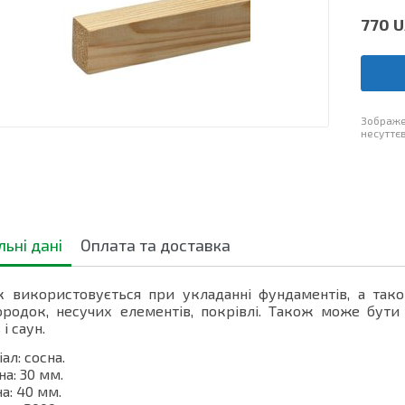
770
U
Зображе
несуттєв
льні дані
Оплата та доставка
к використовується при укладанні фундаментів, а тако
ородок, несучих елементів, покрівлі. Також може бути 
і саун.
ал: сосна.
а: 30 мм.
: 40 мм.