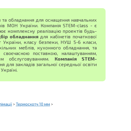
я та обладнання для оснащення навчальних
зів МОН України. Компанія STEM-class - є
ює комплексну реалізацію проектів будь-
дбір обладнання
для кабінетів початкової
ист України, класу безпеки, НУШ 5-6 класи,
ільних меблів, кухонного обладнання, та
своєчасною поставкою, налаштуванням,
ним обслуговуванням.
Компанія STEM-
 для закладів загальної середньої освіти
Україні.
імації
>
Термоскотч 10 мм
>