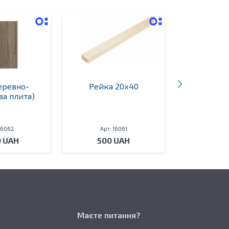
еревно-
Рейка 20х40
Дошка
а плита)
16062
Арт: 16061
Арт: 
0 UAH
500 UAH
750
Маєте питання?