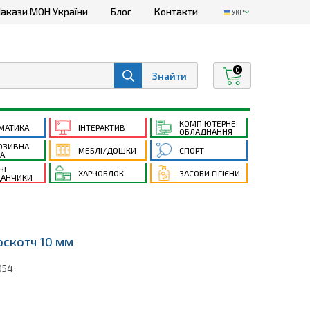
акази МОН України
Блог
Контакти
УКР
0
КОМП’ЮТЕРНЕ
МАТИКА
ІНТЕРАКТИВ
ОБЛАДНАННЯ
ЮЗИВНА
МЕБЛІ/ДОШКИ
СПОРТ
ТА
ЧІ
ХАРЧОБЛОК
ЗАСОБИ ГІГІЄНИ
АНЧИКИ
скотч 10 мм
054