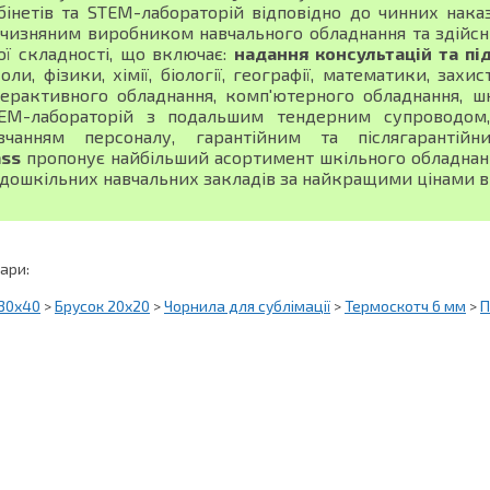
бінетів та STEM-лабораторій відповідно до чинних нака
тчизняним виробником навчального обладнання та здійсн
ої складності, що включає:
надання консультацій та пі
оли, фізики, хімії, біології, географії, математики, зах
терактивного обладнання, комп'ютерного обладнання, шк
EM-лабораторій з подальшим тендерним супроводом, 
вчанням персоналу, гарантійним та післягарантій
ass
пропонує найбільший асортимент шкільного обладнання
 дошкільних навчальних закладів за найкращими цінами в 
вари:
 30х40
>
Брусок 20х20
>
Чорнила для сублімації
>
Термоскотч 6 мм
>
П