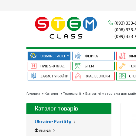
(093) 333-
(096) 333-
(099) 333-
UKRAINE FACILITY
ФІЗИКА
ХІМ
НУШ 5-9 КЛАС
STEM
ТЕХ
ЗАХИСТ УКРАЇНИ
КЛАС БЕЗПЕКИ
СТЕ
Головна
Каталог
Технології
Витратні матеріали для май
Каталог товарів
Ukraine Facility
Фізика