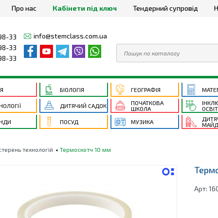
Про нас
Кабінети під ключ
Тендерний супровід
Н
info@stemclass.com.ua
98-33
98-33
98-33
ІЯ
БІОЛОГІЯ
ГЕОГРАФІЯ
МАТЕ
ПОЧАТКОВА
ІНКЛ
НОЛОГІЇ
ДИТЯЧИЙ САДОК
ШКОЛА
ОСВІ
ДИТЯ
НДИ
ПОСУД
МУЗИКА
МАЙД
стерень технологій
Термоскотч 10 мм
Термо
Арт:
16