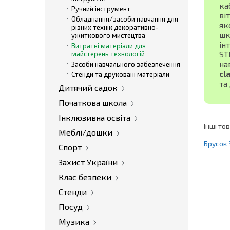
ка
Ручний інструмент
ві
Обладнання/засоби навчання для
як
різних технік декоративно-
шк
ужиткового мистецтва
ін
Витратні матеріали для
ST
майстерень технологій
на
Засоби навчального забезпечення
cl
Стенди та друковані матеріали
та
Дитячий садок
Початкова школа
Інклюзивна освіта
Інші то
Меблі/дошки
Брусок
Спорт
Захист України
Клас безпеки
Стенди
Посуд
Музика