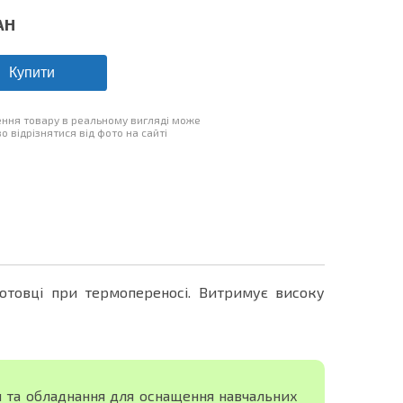
AH
Купити
ння товару в реальному вигляді може
о відрізнятися від фото на сайті
готовці при термопереносі. Витримує високу
я та обладнання для оснащення навчальних