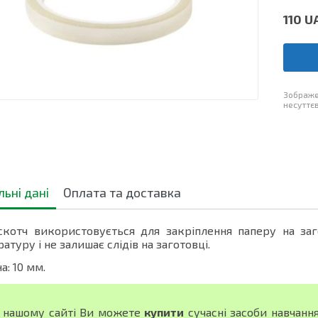
110
U
Зображе
несуттєв
льні дані
Оплата та доставка
скотч використовується для закріплення паперу на за
атуру і не залишає слідів на заготовці.
: 10 мм.
 нашому сайті Ви можете
купити
сучасні засоби навчанн