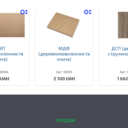
ВП
МДФ
ДСП (д
волокниста
(деревинноволокниста
стружков
ита)
плита)
 16064
Арт: 16063
Арт: 
 UAH
2 100 UAH
1 66
РОЗДІЛИ