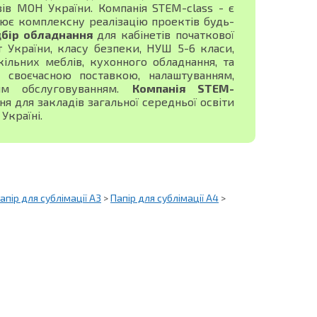
зів МОН України. Компанія STEM-class - є
ює комплексну реалізацію проектів будь-
дбір обладнання
для кабінетів початкової
ист України, класу безпеки, НУШ 5-6 класи,
ільних меблів, кухонного обладнання, та
своєчасною поставкою, налаштуванням,
ним обслуговуванням.
Компанія STEM-
 для закладів загальної середньої освіти
Україні.
апір для сублімації А3
>
Папір для сублімації А4
>