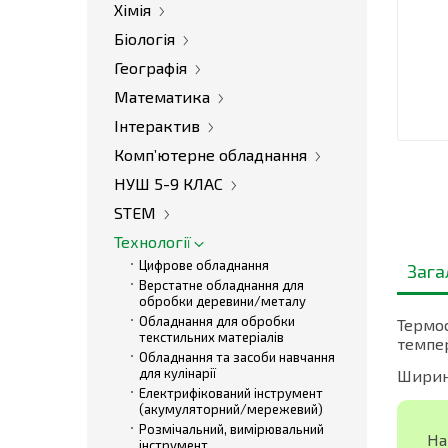
Хімія
Біологія
Географія
Математика
Інтерактив
Комп’ютерне обладнання
НУШ 5-9 КЛАС
STEM
Технології
Цифрове обладнання
Зага
Верстатне обладнання для
обробки деревини/металу
Обладнання для обробки
Термо
текстильних матеріалів
темпер
Обладнання та засоби навчання
для кулінарії
Ширина
Електрифікований інструмент
(акумуляторний/мережевий)
Розмічальний, вимірювальний
На
інструмент