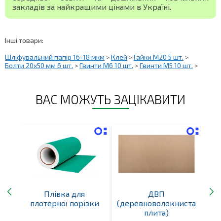
закладів за найкращими цінами в Україні.
Інші товари:
Шліфувальний папір 16-18 мкм
>
Клей
>
Гайки М20 5 шт.
>
Болти 20х50 мм 6 шт.
>
Гвинти М6 10 шт.
>
Гвинти М5 10 шт.
>
ВАС МОЖУТЬ ЗАЦІКАВИТИ
мм
Плівка для
ДВП
плотерної порізки
(деревноволокниста
(д
плита)