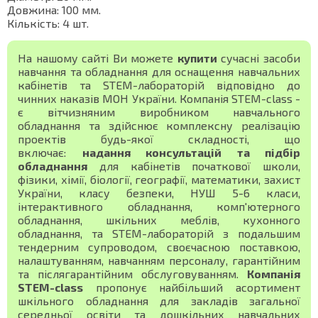
Довжина: 100 мм.
Кількість: 4 шт.
На нашому сайті Ви можете
купити
сучасні засоби
навчання та обладнання для оснащення навчальних
кабінетів та STEM-лабораторій відповідно до
чинних наказів МОН України. Компанія STEM-class -
є вітчизняним виробником навчального
обладнання та здійснює комплексну реалізацію
проектів будь-якої складності, що
включає:
надання консультацій та підбір
обладнання
для кабінетів початкової школи,
фізики, хімії, біології, географії, математики, захист
України, класу безпеки, НУШ 5-6 класи,
інтерактивного обладнання, комп'ютерного
обладнання, шкільних меблів, кухонного
обладнання, та STEM-лабораторій з подальшим
тендерним супроводом, своєчасною поставкою,
налаштуванням, навчанням персоналу, гарантійним
та післягарантійним обслуговуванням.
Компанія
STEM-class
пропонує найбільший асортимент
шкільного обладнання для закладів загальної
середньої освіти та дошкільних навчальних