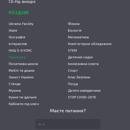
Сб-Нд: вихідні
РОЗДІЛИ
Ukraine Facility
Фізика
Хімія
Біологія
Географія
Математика
Інтерактив
Комп’ютерне обладнання
НУШ 5-9 КЛАС
STEM
Технології
Дитячий садок
Початкова школа
Інклюзивна освіта
Меблі та дошки
Спорт
Захист України
Клас безпеки
Стенди
Посуд
Музика
Дитячі майданчики
Кухня та їдальня
STOP COVID-2019
Кабінети під ключ
Маєте питання?