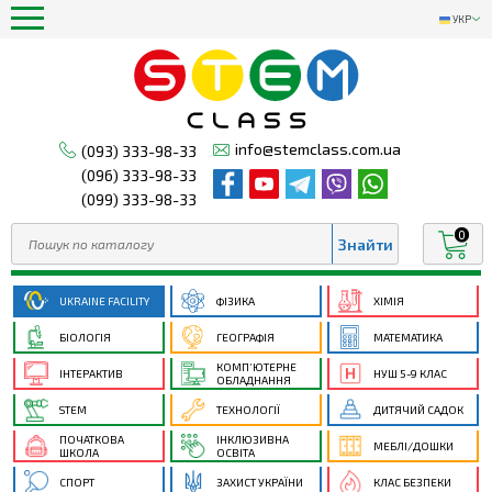
УКР
info@stemclass.com.ua
(093) 333-98-33
(096) 333-98-33
(099) 333-98-33
0
UKRAINE FACILITY
ФІЗИКА
ХІМІЯ
БІОЛОГІЯ
ГЕОГРАФІЯ
МАТЕМАТИКА
КОМП’ЮТЕРНЕ
ІНТЕРАКТИВ
НУШ 5-9 КЛАС
ОБЛАДНАННЯ
STEM
ТЕХНОЛОГІЇ
ДИТЯЧИЙ САДОК
ПОЧАТКОВА
ІНКЛЮЗИВНА
МЕБЛІ/ДОШКИ
ШКОЛА
ОСВІТА
СПОРТ
ЗАХИСТ УКРАЇНИ
КЛАС БЕЗПЕКИ