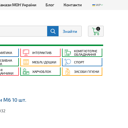
акази МОН України
Блог
Контакти
УКР
0
КОМП’ЮТЕРНЕ
МАТИКА
ІНТЕРАКТИВ
ОБЛАДНАННЯ
ЮЗИВНА
МЕБЛІ/ДОШКИ
СПОРТ
ТА
ЧІ
ХАРЧОБЛОК
ЗАСОБИ ГІГІЄНИ
АНЧИКИ
и М6 10 шт.
032