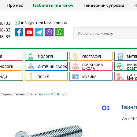
Про нас
Кабінети під ключ
Тендерний супровід
Н
info@stemclass.com.ua
98-33
98-33
98-33
ІЯ
БІОЛОГІЯ
ГЕОГРАФІЯ
МАТЕ
ПОЧАТКОВА
ІНКЛ
НОЛОГІЇ
ДИТЯЧИЙ САДОК
ШКОЛА
ОСВІ
ДИТЯ
НДИ
ПОСУД
МУЗИКА
МАЙД
стерень технологій
Гвинти М6 10 шт.
Гвинт
Арт:
16