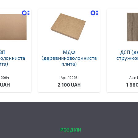
ВП
МДФ
ДСП (д
волокниста
(деревинноволокниста
стружков
ита)
плита)
 16064
Арт: 16063
Арт: 
 UAH
2 100 UAH
1 66
РОЗДІЛИ