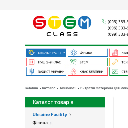
(093) 333-
(096) 333-
(099) 333-
UKRAINE FACILITY
ФІЗИКА
ХІМ
НУШ 5-9 КЛАС
STEM
ТЕХ
ЗАХИСТ УКРАЇНИ
КЛАС БЕЗПЕКИ
СТЕ
Головна
Каталог
Технології
Витратні матеріали для май
Каталог товарів
Ukraine Facility
Фізика