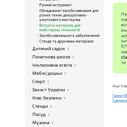
Ручний інструмент
Обладнання/засоби навчання для
На
різних технік декоративно-
ка
ужиткового мистецтва
ві
Витратні матеріали для
як
майстерень технологій
шк
Засоби навчального забезпечення
ін
Стенди та друковані матеріали
ST
Дитячий садок
на
Початкова школа
cl
та
Інклюзивна освіта
Меблі/дошки
Спорт
Інші то
Захист України
Гайки М
Клас безпеки
Саморіз
Стенди
Посуд
Музика