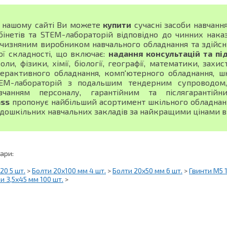
 нашому сайті Ви можете
купити
сучасні засоби навчанн
бінетів та STEM-лабораторій відповідно до чинних нака
тчизняним виробником навчального обладнання та здійсн
ої складності, що включає:
надання консультацій та пі
оли, фізики, хімії, біології, географії, математики, зах
терактивного обладнання, комп'ютерного обладнання, шк
EM-лабораторій з подальшим тендерним супроводом, 
вчанням персоналу, гарантійним та післягарантій
ass
пропонує найбільший асортимент шкільного обладнання
 дошкільних навчальних закладів за найкращими цінами в 
вари:
20 5 шт.
>
Болти 20х100 мм 4 шт.
>
Болти 20х50 мм 6 шт.
>
Гвинти М5 1
и 3,5х45 мм 100 шт.
>