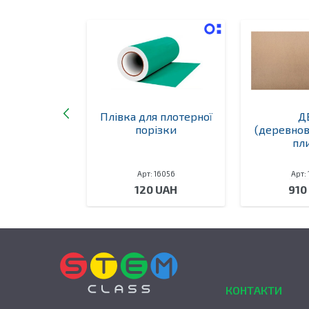
отч 6 мм
Плівка для плотерної
Д
порізки
(деревно
пл
 16053
Арт: 16056
Арт:
 UAH
120 UAH
910
КОНТАКТИ