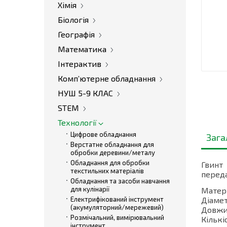
Хімія
Біологія
Географія
Математика
Інтерактив
Комп’ютерне обладнання
НУШ 5-9 КЛАС
STEM
Технології
Цифрове обладнання
Зага
Верстатне обладнання для
обробки деревини/металу
Обладнання для обробки
Гвинт
текстильних матеріалів
переда
Обладнання та засоби навчання
для кулінарії
Матері
Електрифікований інструмент
Діамет
(акумуляторний/мережевий)
Довжин
Розмічальний, вимірювальний
Кількіс
інструмент