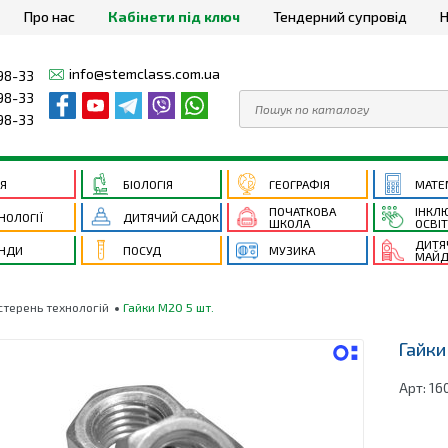
Про нас
Кабінети під ключ
Тендерний супровід
Н
info@stemclass.com.ua
98-33
98-33
98-33
ІЯ
БІОЛОГІЯ
ГЕОГРАФІЯ
МАТЕ
ПОЧАТКОВА
ІНКЛ
НОЛОГІЇ
ДИТЯЧИЙ САДОК
ШКОЛА
ОСВІ
ДИТЯ
НДИ
ПОСУД
МУЗИКА
МАЙД
стерень технологій
Гайки М20 5 шт.
Гайки
Арт:
16