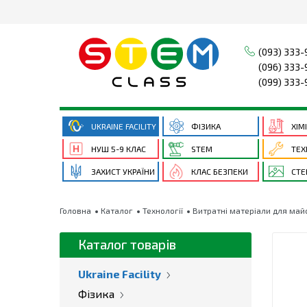
(093) 333-
(096) 333-
(099) 333-
UKRAINE FACILITY
ФІЗИКА
ХІМ
НУШ 5-9 КЛАС
STEM
ТЕХ
ЗАХИСТ УКРАЇНИ
КЛАС БЕЗПЕКИ
СТЕ
Головна
Каталог
Технології
Витратні матеріали для май
Каталог товарів
Ukraine Facility
Фізика