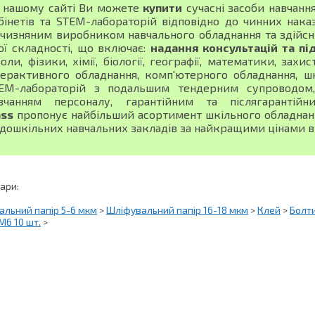
 нашому сайті Ви можете
купити
сучасні засоби навчанн
бінетів та STEM-лабораторій відповідно до чинних нака
тчизняним виробником навчального обладнання та здійсн
ої складності, що включає:
надання консультацій та пі
оли, фізики, хімії, біології, географії, математики, зах
терактивного обладнання, комп'ютерного обладнання, шк
EM-лабораторій з подальшим тендерним супроводом, 
вчанням персоналу, гарантійним та післягарантій
ass
пропонує найбільший асортимент шкільного обладнання
 дошкільних навчальних закладів за найкращими цінами в 
вари:
льний папір 5-6 мкм
>
Шліфувальний папір 16-18 мкм
>
Клей
>
Болти
М6 10 шт.
>