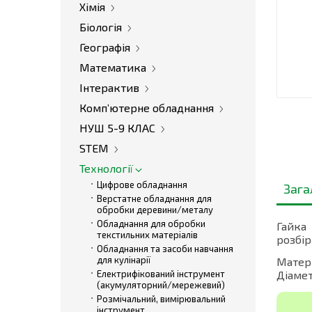
Хімія
Біологія
Географія
Математика
Інтерактив
Комп’ютерне обладнання
НУШ 5-9 КЛАС
STEM
Технології
Цифрове обладнання
Зага
Верстатне обладнання для
обробки деревини/металу
Обладнання для обробки
Гайка
текстильних матеріалів
розбір
Обладнання та засоби навчання
для кулінарії
Матері
Електрифікований інструмент
Діамет
(акумуляторний/мережевий)
Розмічальний, вимірювальний
інструмент