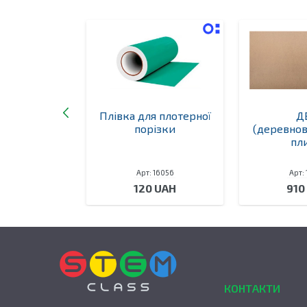
отч 6 мм
Плівка для плотерної
Д
порізки
(деревно
пл
 16053
Арт: 16056
Арт:
 UAH
120 UAH
910
КОНТАКТИ