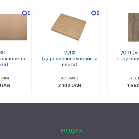
ВП
МДФ
ДСП (д
волокниста
(деревинноволокниста
стружков
ита)
плита)
 16064
Арт: 16063
Арт: 
 UAH
2 100 UAH
1 66
РОЗДІЛИ