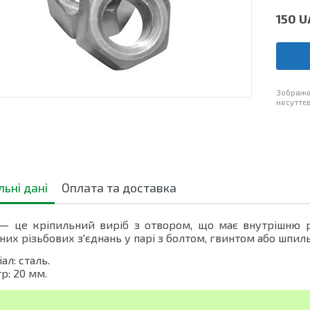
150
U
Зображе
несуттєв
льні дані
Оплата та доставка
 — це кріпильний виріб з отвором, що має внутрішню р
них різьбових з'єднань у парі з болтом, гвинтом або шпил
ал: сталь.
р: 20 мм.