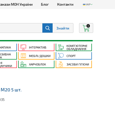
акази МОН України
Блог
Контакти
УКР
0
КОМП’ЮТЕРНЕ
МАТИКА
ІНТЕРАКТИВ
ОБЛАДНАННЯ
ЮЗИВНА
МЕБЛІ/ДОШКИ
СПОРТ
ТА
ЧІ
ХАРЧОБЛОК
ЗАСОБИ ГІГІЄНИ
АНЧИКИ
 М20 5 шт.
035