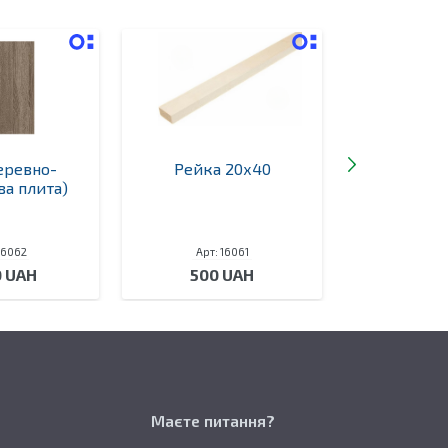
еревно-
Рейка 20х40
Дошка
а плита)
16062
Арт: 16061
Арт: 
0 UAH
500 UAH
750
Маєте питання?