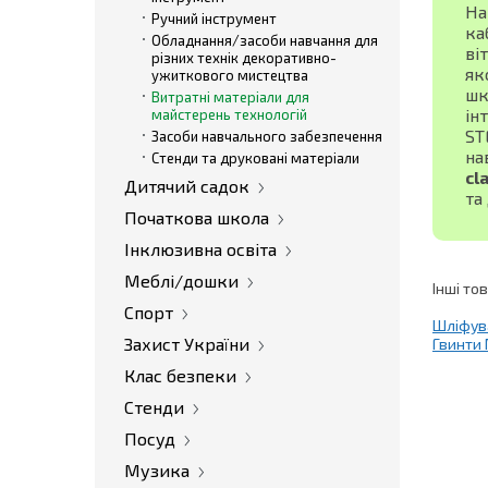
На
Ручний інструмент
ка
Обладнання/засоби навчання для
ві
різних технік декоративно-
як
ужиткового мистецтва
шк
Витратні матеріали для
ін
майстерень технологій
ST
Засоби навчального забезпечення
на
Стенди та друковані матеріали
cl
Дитячий садок
та
Початкова школа
Інклюзивна освіта
Меблі/дошки
Інші то
Спорт
Шліфува
Захист України
Гвинти 
Клас безпеки
Стенди
Посуд
Музика