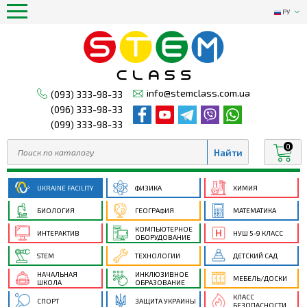
РУ
info@stemclass.com.ua
(093) 333-98-33
(096) 333-98-33
(099) 333-98-33
0
UKRAINE FACILITY
ФИЗИКА
ХИМИЯ
БИОЛОГИЯ
ГЕОГРАФИЯ
МАТЕМАТИКА
КОМПЬЮТЕРНОЕ
ИНТЕРАКТИВ
НУШ 5-9 КЛАСС
ОБОРУДОВАНИЕ
STEM
ТЕХНОЛОГИИ
ДЕТСКИЙ САД
НАЧАЛЬНАЯ
ИНКЛЮЗИВНОЕ
МЕБЕЛЬ/ДОСКИ
ШКОЛА
ОБРАЗОВАНИЕ
КЛАСС
СПОРТ
ЗАЩИТА УКРАИНЫ
БЕЗОПАСНОСТИ