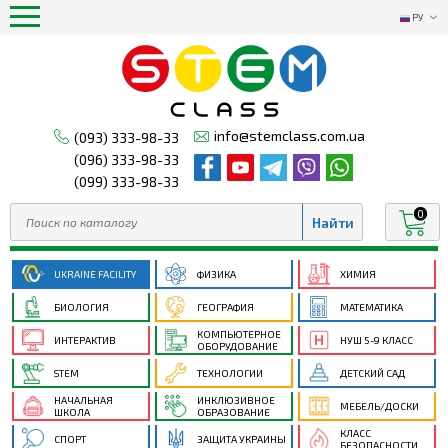
РУ
info@stemclass.com.ua
(093) 333-98-33
(096) 333-98-33
(099) 333-98-33
0
UKRAINE FACILITY
ФИЗИКА
ХИМИЯ
БИОЛОГИЯ
ГЕОГРАФИЯ
МАТЕМАТИКА
КОМПЬЮТЕРНОЕ
ИНТЕРАКТИВ
НУШ 5-9 КЛАСС
ОБОРУДОВАНИЕ
STEM
ТЕХНОЛОГИИ
ДЕТСКИЙ САД
НАЧАЛЬНАЯ
ИНКЛЮЗИВНОЕ
МЕБЕЛЬ/ДОСКИ
ШКОЛА
ОБРАЗОВАНИЕ
КЛАСС
СПОРТ
ЗАЩИТА УКРАИНЫ
БЕЗОПАСНОСТИ