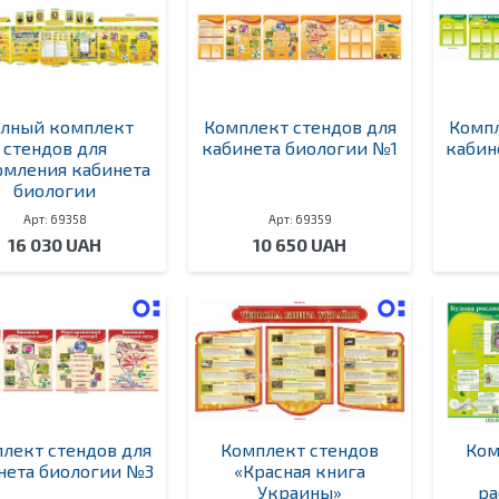
лный комплект
Комплект стендов для
Компл
стендов для
кабинета биологии №1
кабин
мления кабинета
биологии
Арт: 69358
Арт: 69359
16 030 UAH
10 650 UAH
лект стендов для
Комплект стендов
Ком
нета биологии №3
«Красная книга
Украины»
ра