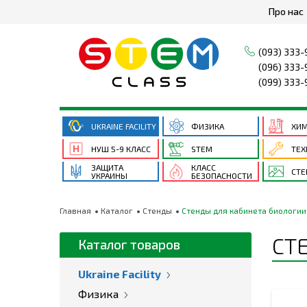
Про нас
(093) 333-
(096) 333-
(099) 333-
UKRAINE FACILITY
ФИЗИКА
ХИ
НУШ 5-9 КЛАСС
STEM
ТЕХ
ЗАЩИТА
КЛАСС
СТ
УКРАИНЫ
БЕЗОПАСНОСТИ
Главная
Каталог
Стенды
Стенды для кабинета биологии
СТ
Каталог товаров
Ukraine Facility
Физика