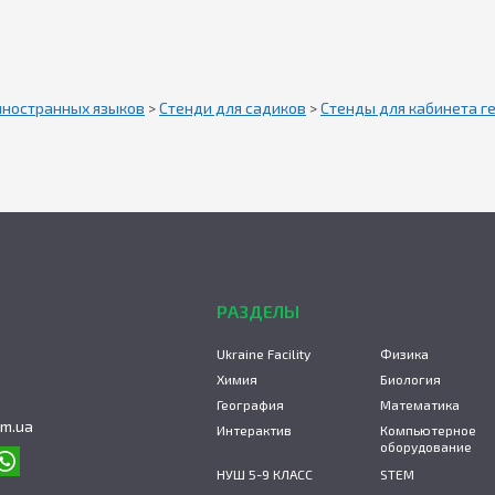
иностранных языков
>
Стенди для садиков
>
Стенды для кабинета г
РАЗДЕЛЫ
Ukraine Facility
Физика
Химия
Биология
География
Математика
om.ua
Интерактив
Компьютерное
оборудование
НУШ 5-9 КЛАСС
STEM