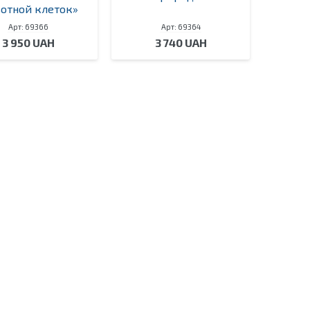
отной клеток»
Арт: 69366
Арт: 69364
3 950 UAH
3 740 UAH