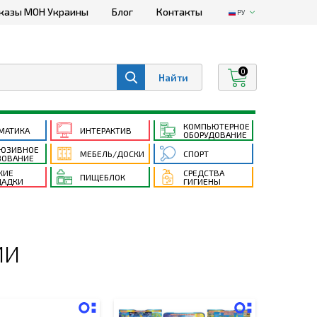
казы МОН Украины
Блог
Контакты
РУ
0
КОМПЬЮТЕРНОЕ
МАТИКА
ИНТЕРАКТИВ
ОБОРУДОВАНИЕ
ЮЗИВНОЕ
МЕБЕЛЬ/ДОСКИ
СПОРТ
ЗОВАНИЕ
КИЕ
СРЕДСТВА
ПИЩЕБЛОК
АДКИ
ГИГИЕНЫ
ИИ