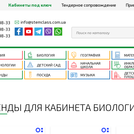
Кабинеты под ключ
Тендерное сопровождение
При
info@stemclass.com.ua
98-33
98-33
98-33
МИЯ
БИОЛОГИЯ
ГЕОГРАФИЯ
МАТЕ
НАЧАЛЬНАЯ
ИНКЛ
НОЛОГИИ
ДЕТСКИЙ САД
ШКОЛА
ОБРА
ДЕТС
ЕНДЫ
ПОСУДА
МУЗЫКА
ПЛОЩ
ЕНДЫ ДЛЯ КАБИНЕТА БИОЛОГ