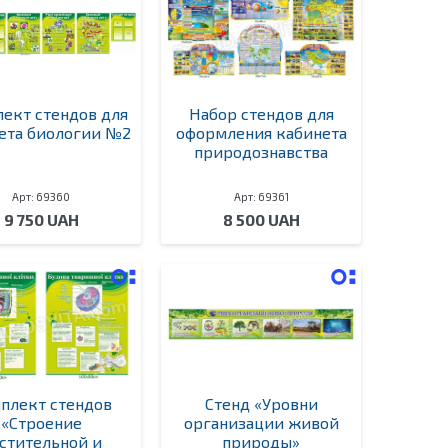
ект стендов для
Набор стендов для
ета биологии №2
оформления кабинета
природознавства
Арт: 69360
Арт: 69361
9 750 UAH
8 500 UAH
плект стендов
Стенд «Уровни
«Строение
организации живой
стительной и
природы»