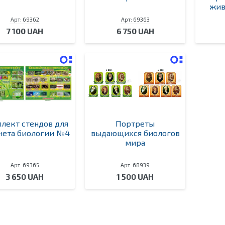
жив
Арт: 69362
Арт: 69363
7 100 UAH
6 750 UAH
лект стендов для
Портреты
нета биологии №4
выдающихся биологов
мира
Арт: 69365
Арт: 68939
3 650 UAH
1 500 UAH