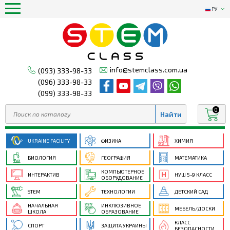
РУ
info@stemclass.com.ua
(093) 333-98-33
(096) 333-98-33
(099) 333-98-33
0
UKRAINE FACILITY
ФИЗИКА
ХИМИЯ
БИОЛОГИЯ
ГЕОГРАФИЯ
МАТЕМАТИКА
КОМПЬЮТЕРНОЕ
ИНТЕРАКТИВ
НУШ 5-9 КЛАСС
ОБОРУДОВАНИЕ
STEM
ТЕХНОЛОГИИ
ДЕТСКИЙ САД
НАЧАЛЬНАЯ
ИНКЛЮЗИВНОЕ
МЕБЕЛЬ/ДОСКИ
ШКОЛА
ОБРАЗОВАНИЕ
КЛАСС
СПОРТ
ЗАЩИТА УКРАИНЫ
БЕЗОПАСНОСТИ