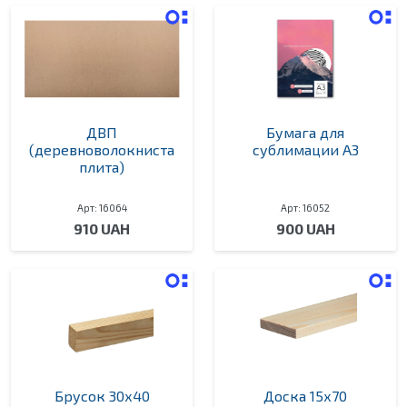
ДВП
Бумага для
(деревноволокниста
сублимации А3
плита)
Арт: 16064
Арт: 16052
910 UAH
900 UAH
Брусок 30х40
Доска 15х70