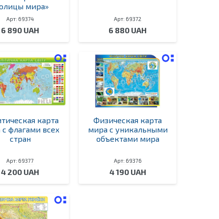
толицы мира»
Арт: 69374
Арт: 69372
6 890 UAH
6 880 UAH
тическая карта
Физическая карта
 с флагами всех
мира с уникальными
стран
объектами мира
Арт: 69377
Арт: 69376
4 200 UAH
4 190 UAH