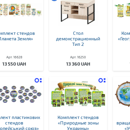
мплект стендов
Стол
Ком
Планета Земля»
демонстрационный
«Гео
Тип 2
Арт: 16628
Арт: 16250
13 550 UAH
13 360 UAH
лект пластикових
Комплект стендов
стендов
«Природные зоны
враща
опейський союз»
Украины»
«У