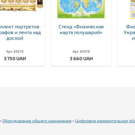
плект портретов
Стенд «Физическая
Физ
рафов и лента над
карта полушарий»
Укра
доской
и
Арт: 69379
Арт: 69378
3 750 UAH
3 660 UAH
>
Оборудование общего назначения
>
Цифровое измерительное об