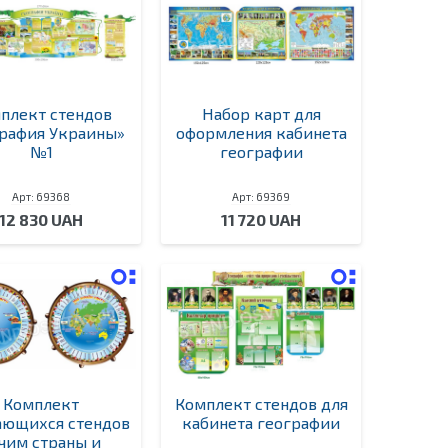
плект стендов
Набор карт для
графия Украины»
оформления кабинета
№1
географии
Арт: 69368
Арт: 69369
12 830 UAH
11 720 UAH
Комплект
Комплект стендов для
ющихся стендов
кабинета географии
чим страны и