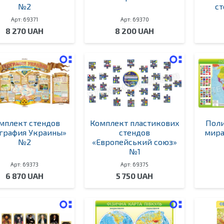
№2
с
Арт: 69371
Арт: 69370
8 270 UAH
8 200 UAH
мплект стендов
Комплект пластикових
Поли
ография Украины»
стендов
мира
№2
«Европейський союз»
№1
Арт: 69373
Арт: 69375
6 870 UAH
5 750 UAH