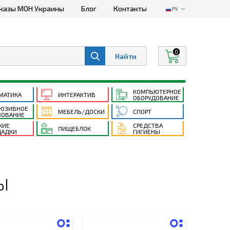
казы МОН Украины
Блог
Контакты
РУ
0
КОМПЬЮТЕРНОЕ
МАТИКА
ИНТЕРАКТИВ
ОБОРУДОВАНИЕ
ЮЗИВНОЕ
МЕБЕЛЬ/ДОСКИ
СПОРТ
ЗОВАНИЕ
КИЕ
СРЕДСТВА
ПИЩЕБЛОК
АДКИ
ГИГИЕНЫ
Ы