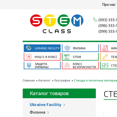
Про нас
(093) 333-
(096) 333-
(099) 333-
UKRAINE FACILITY
ФИЗИКА
ХИ
НУШ 5-9 КЛАСС
STEM
ТЕХ
ЗАЩИТА
КЛАСС
СТ
УКРАИНЫ
БЕЗОПАСНОСТИ
Главная
Каталог
География
Стенды и печатные матери
СТ
Каталог товаров
Ukraine Facility
Физика