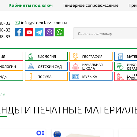
Кабинеты под ключ
Тендерное сопровождение
При
info@stemclass.com.ua
98-33
98-33
98-33
МИЯ
БИОЛОГИЯ
ГЕОГРАФИЯ
МАТЕ
НАЧАЛЬНАЯ
ИНКЛ
НОЛОГИИ
ДЕТСКИЙ САД
ШКОЛА
ОБРА
ДЕТС
ЕНДЫ
ПОСУДА
МУЗЫКА
ПЛОЩ
алы
ЕНДЫ И ПЕЧАТНЫЕ МАТЕРИАЛ