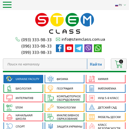
РУ
info@stemclass.com.ua
(093) 333-98-33
(096) 333-98-33
(099) 333-98-33
0
UKRAINE FACILITY
ФИЗИКА
ХИМИЯ
БИОЛОГИЯ
ГЕОГРАФИЯ
МАТЕМАТИКА
КОМПЬЮТЕРНОЕ
ИНТЕРАКТИВ
НУШ 5-9 КЛАСС
ОБОРУДОВАНИЕ
STEM
ТЕХНОЛОГИИ
ДЕТСКИЙ САД
НАЧАЛЬНАЯ
ИНКЛЮЗИВНОЕ
МЕБЕЛЬ/ДОСКИ
ШКОЛА
ОБРАЗОВАНИЕ
КЛАСС
СПОРТ
ЗАЩИТА УКРАИНЫ
БЕЗОПАСНОСТИ