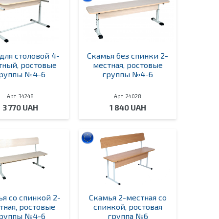
 для столовой 4-
Скамья без спинки 2-
тный, ростовые
местная, ростовые
руппы №4-6
группы №4-6
Арт: 34248
Арт: 24028
3 770 UAH
1 840 UAH
я со спинкой 2-
Скамья 2-местная со
тная, ростовые
спинкой, ростовая
руппы №4-6
группа №6