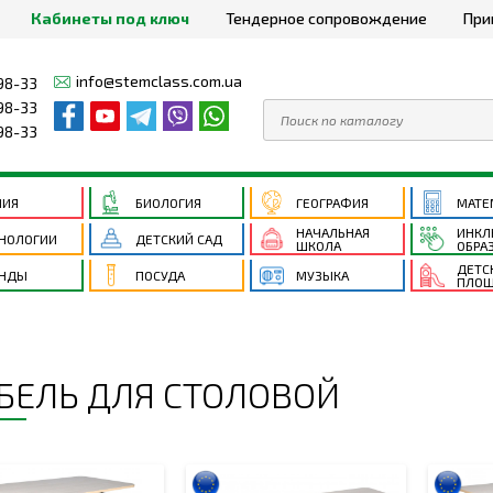
Кабинеты под ключ
Тендерное сопровождение
При
info@stemclass.com.ua
98-33
98-33
98-33
МИЯ
БИОЛОГИЯ
ГЕОГРАФИЯ
МАТЕ
НАЧАЛЬНАЯ
ИНКЛ
НОЛОГИИ
ДЕТСКИЙ САД
ШКОЛА
ОБРА
ДЕТС
ЕНДЫ
ПОСУДА
МУЗЫКА
ПЛОЩ
БЕЛЬ ДЛЯ СТОЛОВОЙ