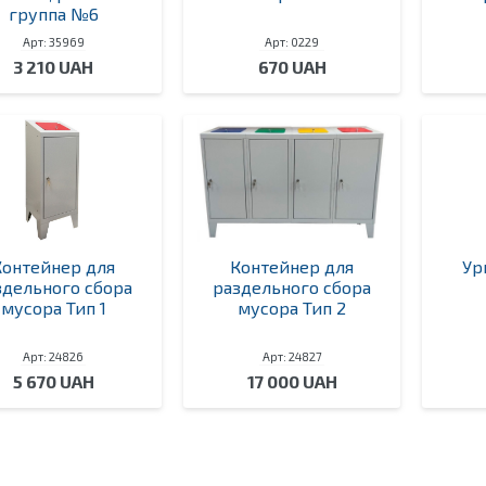
группа №6
Арт: 35969
Арт: 0229
3 210 UAH
670 UAH
Контейнер для
Контейнер для
Ур
здельного сбора
раздельного сбора
мусора Тип 1
мусора Тип 2
Арт: 24826
Арт: 24827
5 670 UAH
17 000 UAH