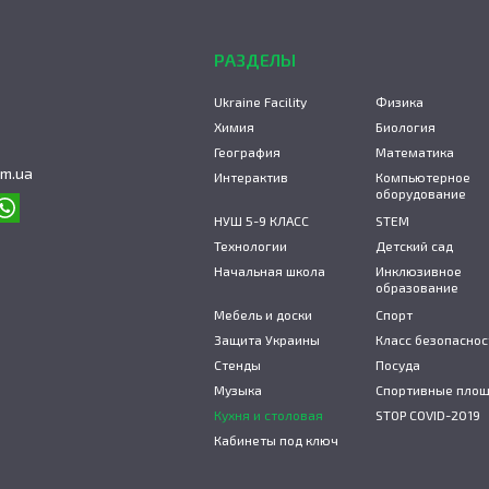
РАЗДЕЛЫ
Ukraine Facility
Физика
Химия
Биология
География
Математика
om.ua
Интерактив
Компьютерное
оборудование
НУШ 5-9 КЛАСС
STEM
Технологии
Детский сад
Начальная школа
Инклюзивное
образование
Мебель и доски
Спорт
Защита Украины
Класс безопаснос
Стенды
Посуда
Музыка
Спортивные пло
Кухня и столовая
STOP COVID-2019
Кабинеты под ключ