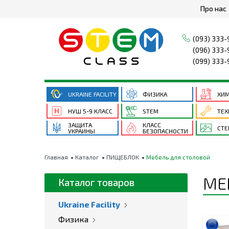
Про нас
(093) 333-
(096) 333-
(099) 333-
UKRAINE FACILITY
ФИЗИКА
ХИ
НУШ 5-9 КЛАСС
STEM
ТЕХ
ЗАЩИТА
КЛАСС
СТ
УКРАИНЫ
БЕЗОПАСНОСТИ
Главная
Каталог
ПИЩЕБЛОК
Мебель для столовой
МЕ
Каталог товаров
Ukraine Facility
Физика