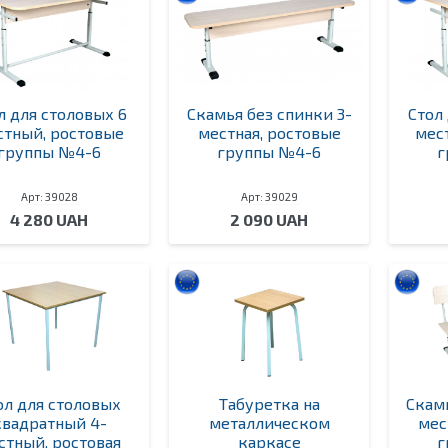
л для столовых 6
Скамья без спинки 3-
Стол
стный, ростовые
местная, ростовые
мес
группы №4-6
группы №4-6
г
Арт: 39028
Арт: 39029
4 280 UAH
2 090 UAH
ол для столовых
Табуретка на
Скамь
квадратный 4-
металлическом
мес
стный, ростовая
каркасе
г