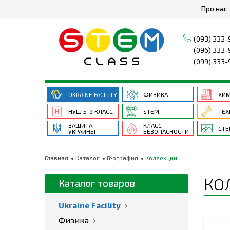
Про нас
(093) 333-
(096) 333-
(099) 333-
UKRAINE FACILITY
ФИЗИКА
ХИ
НУШ 5-9 КЛАСС
STEM
ТЕХ
ЗАЩИТА
КЛАСС
СТ
УКРАИНЫ
БЕЗОПАСНОСТИ
Главная
Каталог
География
Коллекции
КО
Каталог товаров
Ukraine Facility
Физика