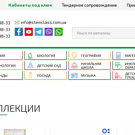
Кабинеты под ключ
Тендерное сопровождение
При
info@stemclass.com.ua
98-33
98-33
98-33
МИЯ
БИОЛОГИЯ
ГЕОГРАФИЯ
МАТЕ
НАЧАЛЬНАЯ
ИНКЛ
НОЛОГИИ
ДЕТСКИЙ САД
ШКОЛА
ОБРА
ДЕТС
ЕНДЫ
ПОСУДА
МУЗЫКА
ПЛОЩ
ЛЛЕКЦИИ