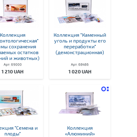
Коллекция
Коллекция "Каменный
онтологическая"
уголь и продукты его
рмы сохранения
переработки"
паемых остатков
(демонстрационная)
ний и животных)
Арт: 69000
Арт: 68486
1 210 UAH
1 020 UAH
екция "Семена и
Коллекция
плоды"
«Алюминий»