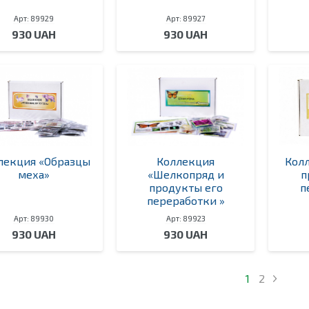
Арт: 89929
Арт: 89927
930 UAH
930 UAH
лекция «Образцы
Коллекция
Кол
меха»
«Шелкопряд и
п
продукты его
п
переработки »
Арт: 89930
Арт: 89923
930 UAH
930 UAH
1
2