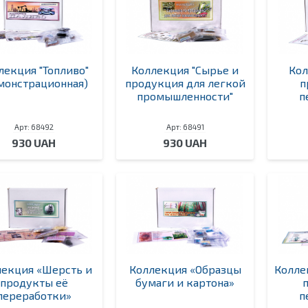
лекция "Топливо"
Коллекция "Сырье и
Кол
монстрационная)
продукция для легкой
п
промышленности"
п
Арт: 68492
Арт: 68491
930 UAH
930 UAH
лекция «Шерсть и
Коллекция «Образцы
Колле
продукты её
бумаги и картона»
переработки»
п