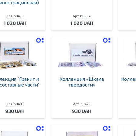
монстрационная)
Арт: 68478
Арт: 68994
1 020 UAH
1 020 UAH
лекция "Гранит и
Коллекция «Шкала
Колле
 составные части"
твердости»
Арт: 68483
Арт: 68479
930 UAH
930 UAH