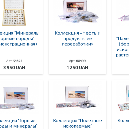
екция "Минералы
Коллекция «Нефть и
горные породы"
продукты ее
"Пале
монстрационная)
переработки»
(фо
иско
расте
Арт: 54875
Арт: 68499
3 950 UAH
1 250 UAH
ллекция "Горные
Коллекция "Полезные
Колл
оды и минералы"
ископаемые"