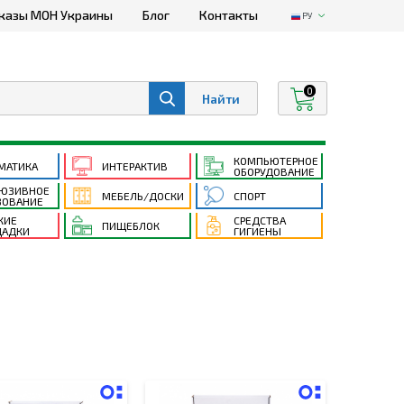
казы МОН Украины
Блог
Контакты
РУ
0
КОМПЬЮТЕРНОЕ
МАТИКА
ИНТЕРАКТИВ
ОБОРУДОВАНИЕ
ЮЗИВНОЕ
МЕБЕЛЬ/ДОСКИ
СПОРТ
ЗОВАНИЕ
КИЕ
СРЕДСТВА
ПИЩЕБЛОК
АДКИ
ГИГИЕНЫ