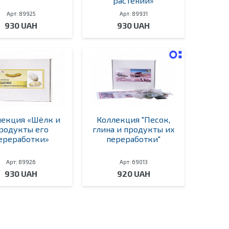
растений»
Арт: 89925
Арт: 89931
930 UAH
930 UAH
лекция «Шёлк и
Коллекция "Песок,
родукты его
глина и продукты их
ереработки»
переработки"
Арт: 89926
Арт: 69013
930 UAH
920 UAH